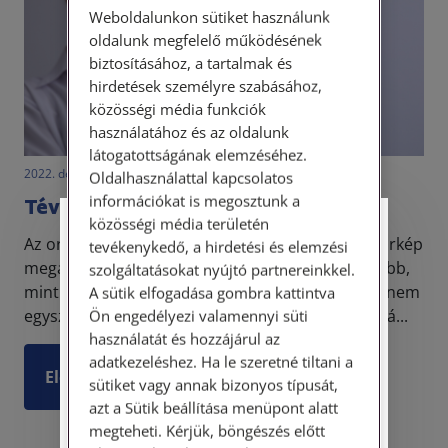
Weboldalunkon sütiket használunk
oldalunk megfelelő működésének
biztosításához, a tartalmak és
hirdetések személyre szabásához,
közösségi média funkciók
használatához és az oldalunk
látogatottságának elemzéséhez.
2022. december 6. • dr. Gombolai Éva
Oldalhasználattal kapcsolatos
információkat is megosztunk a
Téves diagnózis – mit tehetek?
közösségi média területén
Személyes ügyfélfogadás
Az orvostudomány fejlődésével sok betegség, kórkép
tevékenykedő, a hirdetési és elemzési
megállapítása lényegesen egyszerűbb és gyorsabb,
szolgáltatásokat nyújtó partnereinkkel.
Tisztelt Ügyfeleink!
mint korábban. Ennek ellenére számos esetben nem
A sütik elfogadása gombra kattintva
egyszerű, sajnos a tévedés sincs kizárva. Önmagá...
Ön engedélyezi valamennyi süti
Személyes ügyfélszolgálatunk telefonon
használatát és hozzájárul az
történő előzetes időpontegyeztetés után,
adatkezeléshez. Ha le szeretné tiltani a
szerdai napokon érhető el.
Elolvasom
sütiket vagy annak bizonyos típusát,
Címünk: 1087 Budapest, Hungária körút
azt a Sütik beállítása menüpont alatt
30/A. 8. emelet. Pontos megközelítési
megteheti. Kérjük, böngészés előtt
útmutatónk a Kapcsolat – Elérhetőségeink