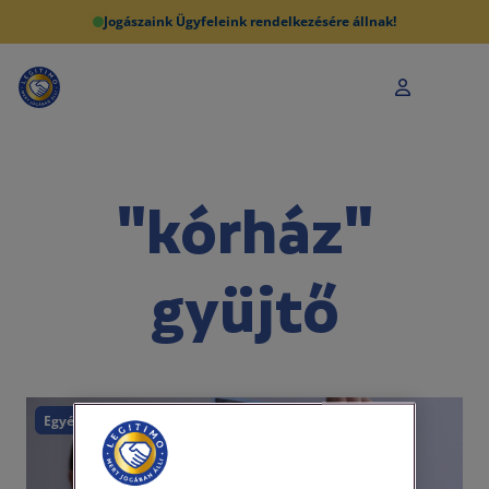
Jogászaink Ügyfeleink rendelkezésére állnak!
"kórház"
gyüjtő
Egyéb