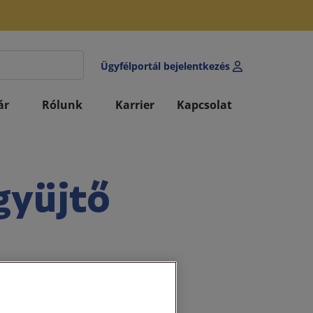
Ügyfélportál bejelentkezés
ár
Rólunk
Karrier
Kapcsolat
gyüjtő