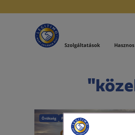
Szolgáltatások
Hasznos
"köze
Örökség
Polgári törvénykönyv
Családjog