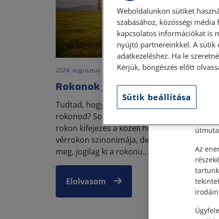
Weboldalunkon sütiket haszná
szabásához, közösségi média f
kapcsolatos információkat is 
nyújtó partnereinkkel. A sütik
Szem
adatkezeléshez. Ha le szeretné 
Kérjük, böngészés előtt olvass
2024. augusztus 13. • LegitiMoadmin
Tisztel
Rokonok jogilag
Sütik beállítása
Személy
Tudtad, hogy a testvéred nem egyenesági
után, s
rokonod? Sokan hiszik, hogy az egyenesági
Címünk:
rokon kifejezés a közeli hozzátartozó, vagy a
útmutat
vérrokon szinonimája, de nem így van. Nézz
Az ener
meg, jogilag ki a rokonu...
részek
tartunk
Elolvasom
tekinte
irodáin
Ügyfele