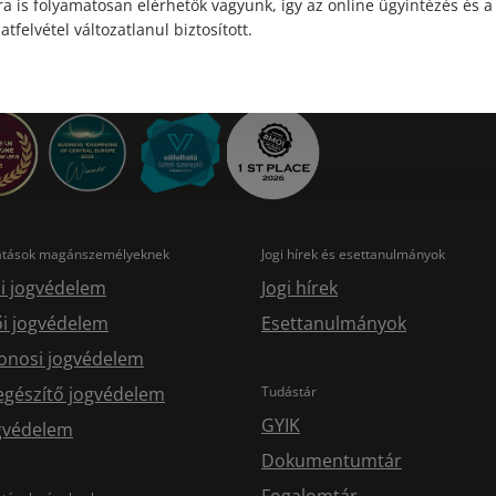
a is folyamatosan elérhetők vagyunk, így az online ügyintézés és a
atfelvétel változatlanul biztosított.
tatások magánszemélyeknek
Jogi hírek és esettanulmányok
i jogvédelem
Jogi hírek
i jogvédelem
Esettanulmányok
onosi jogvédelem
egészítő jogvédelem
Tudástár
GYIK
ogvédelem
Dokumentumtár
Fogalomtár