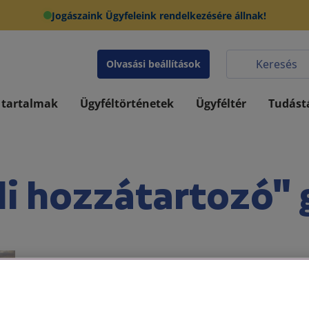
Jogászaink Ügyfeleink rendelkezésére állnak!
Olvasási beállítások
 tartalmak
Ügyféltörténetek
Ügyféltér
Tudást
li hozzátartozó" 