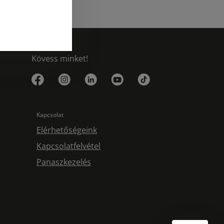
Kövess minket!
Kapcsolat
Elérhetőségeink
Kapcsolatfelvétel
Panaszkezelés