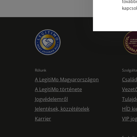
továbbr
kapcsol
Rólunk
Szolgál
A LegitiMo Magyarországon
Család
A LegitiMo története
Vezető
Jogvédelemről
Tulajd
Jelentések, közzétételek
HÍD ki
Karrier
VIP j