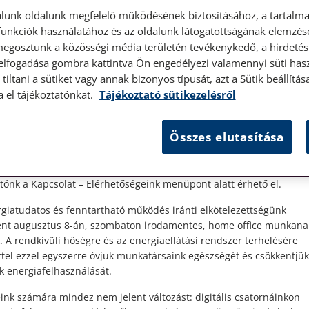
lunk oldalunk megfelelő működésének biztosításához, a tartalma
unkciók használatához és az oldalunk látogatottságának elemzésé
megosztunk a közösségi média területén tevékenykedő, a hirdetési
 elfogadása gombra kattintva Ön engedélyezi valamennyi süti hasz
élyes ügyfélfogadás
tiltani a sütiket vagy annak bizonyos típusát, azt a Sütik beállít
a el tájékoztatónkat.
Tájékoztató sütikezelésről
t Ügyfeleink!
Összes elutasítása
es ügyfélszolgálatunk telefonon történő előzetes időpontegyeztet
zerdai napokon érhető el.
 1087 Budapest, Hungária körút 30/A. 8. emelet. Pontos megközelí
ónk a Kapcsolat – Elérhetőségeink menüpont alatt érhető el.
ük
giatudatos és fenntartható működés iránti elkötelezettségünk
ént augusztus 8-án, szombaton irodamentes, home office munkana
. A rendkívüli hőségre és az energiaellátási rendszer terhelésére
ttel ezzel egyszerre óvjuk munkatársaink egészségét és csökkentjük
k energiafelhasználását.
ink számára mindez nem jelent változást: digitális csatornáinkon