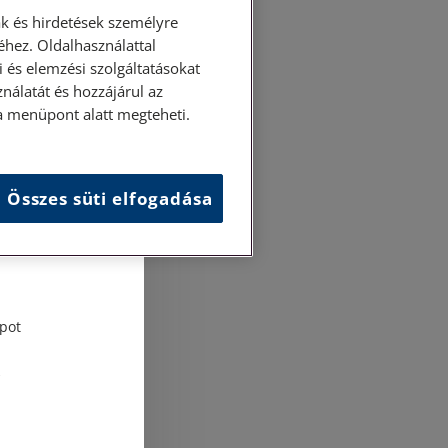
k és hirdetések személyre
hez. Oldalhasználattal
 és elemzési szolgáltatásokat
nálatát és hozzájárul az
ása menüpont alatt megteheti.
Összes süti elfogadása
és
tési
pot