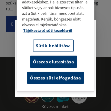
adatkezeléshez. Ha le szeretné tiltani a
szükségeltetik hozzá, hogy a közös képviselő meg
sütiket vagy annak bizonyos típusát,
tu...
azt a Sütik beállítása menüpont alatt
megteheti. Kérjük, böngészés előtt
Elolvasom
olvassa el tájékoztatónkat.
Személyes ügyfélfogadás
Tájékoztató sütikezelésről
Tisztelt Ügyfeleink!
Sütik beállítása
Személyes ügyfélszolgálatunk telefonon
történő előzetes időpontegyeztetés után,
Összes elutasítása
szerdai napokon érhető el.
Címünk: 1087 Budapest, Hungária körút
30/A. 8. emelet. Pontos megközelítési
Összes süti elfogadása
útmutatónk a Kapcsolat – Elérhetőségeink
menüpont alatt érhető el.
Kövess minket!