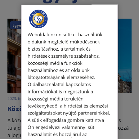
Egyéb
Weboldalunkon sütiket használunk
oldalunk megfelelő működésének
biztosításához, a tartalmak és
hirdetések személyre szabásához,
közösségi média funkciók
használatához és az oldalunk
látogatottságának elemzéséhez.
Oldalhasználattal kapcsolatos
információkat is megosztunk a
közösségi média területén
2023. február 10. • LegitiMoadmin
tevékenykedő, a hirdetési és elemzési
Közös képviselő feladata
szolgáltatásokat nyújtó partnereinkkel.
A sütik elfogadása gombra kattintva
A közös képviselői hivatás egy rendkívül speciális
Ön engedélyezi valamennyi süti
tulajdonságokat igénylő szakma. Egyrészt kell hozzá
használatát és hozzájárul az
a jog minimális ismerete, de sokkal jobban