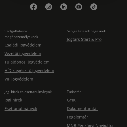
Szolgáltatások
Szolgáltatások cégeknek
magánszemélyeknek
Jogtárs Start & Pro
Családi jogvédelem
Vezetői jogvédelem
Tulajdonosi jogvédelem
HÍD kiegészítő jogvédelem
VIP jogvédelem
Jogi hírek és esettanulmányok
Tudástár
Jogi hírek
GYIK
Esettanulmányok
Dokumentumtár
Fogalomtár
MNB Pénzügyi Navigátor