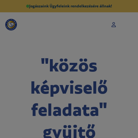
Jogászaink Ügyfeleink rendelkezésére állnak!
"közös
képviselő
feladata"
gyüjtő