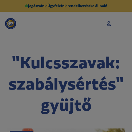
Jogászaink Ügyfeleink rendelkezésére állnak!
"Kulcsszavak:
szabálysértés"
gyüjtő