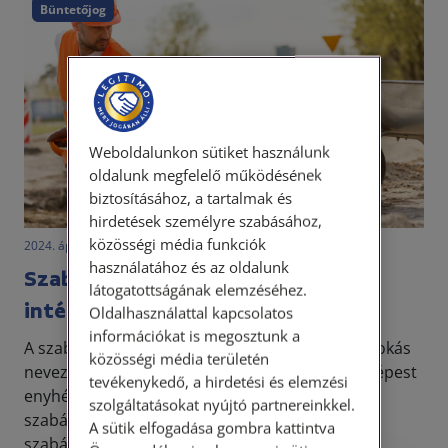
Büntetőjog
Weboldalunkon sütiket használunk
oldalunk megfelelő működésének
biztosításához, a tartalmak és
hirdetések személyre szabásához,
közösségi média funkciók
2024. április 17. • LegitiMoadmin
használatához és az oldalunk
Szabálysértési büntetések és
látogatottságának elemzéséhez.
intézkedések
Oldalhasználattal kapcsolatos
információkat is megosztunk a
A szabálysértési jogot „kis büntetőjognak” is szokás
közösségi média területén
nevezni. Tény, hogy a büntetőjog területéhez képest
tevékenykedő, a hirdetési és elemzési
enyhébb jogkövetkezmények jelennek meg a
szolgáltatásokat nyújtó partnereinkkel.
szabálysértési eljárásban, ugyanakkor a
A sütik elfogadása gombra kattintva
szabálysért...