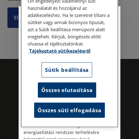
Ön engedélyezi valamennyi süti
használatát és hozzájárul az
adatkezeléshez. Ha le szeretné tiltani a
Személyes ügyfélfogadás
Elolvasom
sütiket vagy annak bizonyos típusát,
azt a Sütik beállítása menüpont alatt
Tisztelt Ügyfeleink!
megteheti. Kérjük, böngészés előtt
olvassa el tájékoztatónkat.
Személyes ügyfélszolgálatunk telefonon
Tájékoztató sütikezelésről
történő előzetes időpontegyeztetés után,
szerdai napokon érhető el.
Címünk: 1087 Budapest, Hungária körút
Sütik beállítása
30/A. 8. emelet. Pontos megközelítési
útmutatónk a Kapcsolat – Elérhetőségeink
menüpont alatt érhető el.
Összes elutasítása
Az energiatudatos és fenntartható
működés iránti elkötelezettségünk
Összes süti elfogadása
részeként augusztus 8-án, szombaton
irodamentes, home office munkanapot
Kövess minket!
tartunk. A rendkívüli hőségre és az
energiaellátási rendszer terhelésére