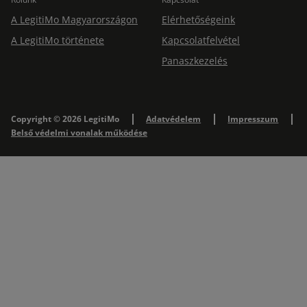
A LegitiMo Magyarországon
Elérhetőségeink
A LegitiMo története
Kapcsolatfelvétel
Panaszkezelés
Copyright © 2026 LegitiMo
Adatvédelem
Impresszum
Belső védelmi vonalak működése