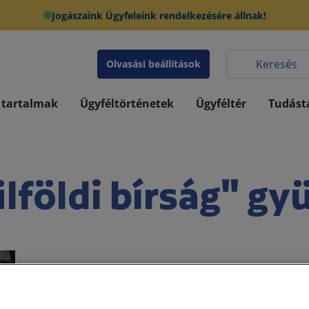
Jogászaink Ügyfeleink rendelkezésére állnak!
Olvasási beállítások
 tartalmak
Ügyféltörténetek
Ügyféltér
Tudást
lföldi bírság" gy