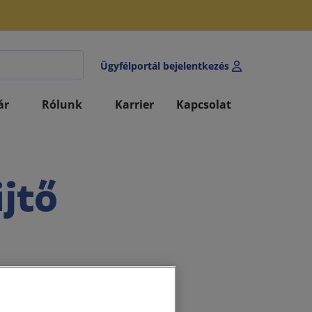
Ügyfélportál bejelentkezés
ár
Rólunk
Karrier
Kapcsolat
üjtő