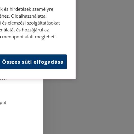
k és hirdetések személyre
hez. Oldalhasználattal
 és elemzési szolgáltatásokat
nálatát és hozzájárul az
ása menüpont alatt megteheti.
Összes süti elfogadása
és
tési
pot