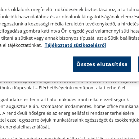
lunk oldalunk megfelelő működésének biztosításához, a tartalma
unkciók használatához és az oldalunk látogatottságának elemzésé
megosztunk a közösségi média területén tevékenykedő, a hirdetési
 elfogadása gombra kattintva Ön engedélyezi valamennyi süti hasz
élyes ügyfélfogadás
tiltani a sütiket vagy annak bizonyos típusát, azt a Sütik beállít
a el tájékoztatónkat.
Tájékoztató sütikezelésről
t Ügyfeleink!
Összes elutasítása
es ügyfélszolgálatunk telefonon történő előzetes időpontegyeztet
zerdai napokon érhető el.
 1087 Budapest, Hungária körút 30/A. 8. emelet. Pontos megközelí
ónk a Kapcsolat – Elérhetőségeink menüpont alatt érhető el.
giatudatos és fenntartható működés iránti elkötelezettségünk
ént augusztus 8-án, szombaton irodamentes, home office munkana
. A rendkívüli hőségre és az energiaellátási rendszer terhelésére
ttel ezzel egyszerre óvjuk munkatársaink egészségét és csökkentjük
k energiafelhasználását.
ink számára mindez nem jelent változást: digitális csatornáinkon