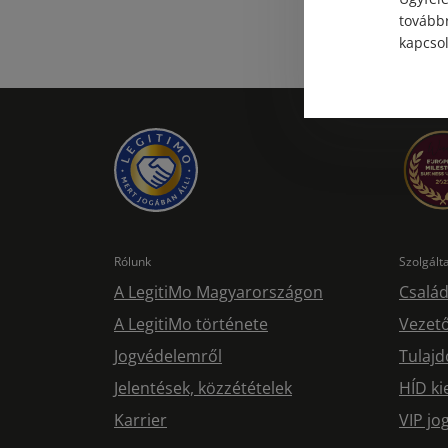
továbbr
kapcsol
Rólunk
Szolgál
A LegitiMo Magyarországon
Család
A LegitiMo története
Vezető
Jogvédelemről
Tulajd
Jelentések, közzétételek
HÍD ki
Karrier
VIP j