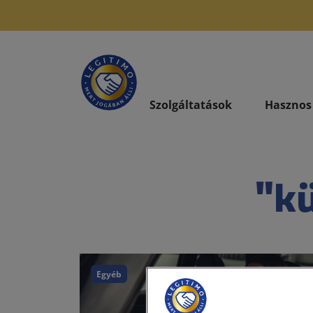
Szolgáltatások
Hasznos
"kü
Egyéb