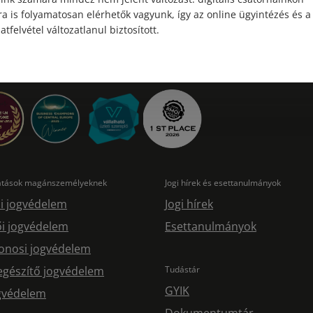
a is folyamatosan elérhetők vagyunk, így az online ügyintézés és a
atfelvétel változatlanul biztosított.
tatások magánszemélyeknek
Jogi hírek és esettanulmányok
i jogvédelem
Jogi hírek
i jogvédelem
Esettanulmányok
onosi jogvédelem
egészítő jogvédelem
Tudástár
GYIK
ogvédelem
Dokumentumtár