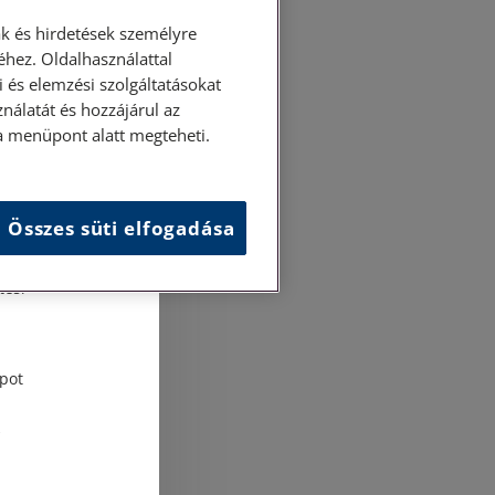
k és hirdetések személyre
hez. Oldalhasználattal
 és elemzési szolgáltatásokat
nálatát és hozzájárul az
ása menüpont alatt megteheti.
Összes süti elfogadása
és
tési
pot