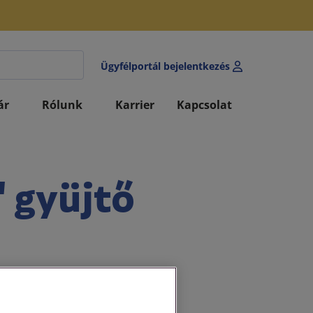
Ügyfélportál bejelentkezés
ár
Rólunk
Karrier
Kapcsolat
" gyüjtő