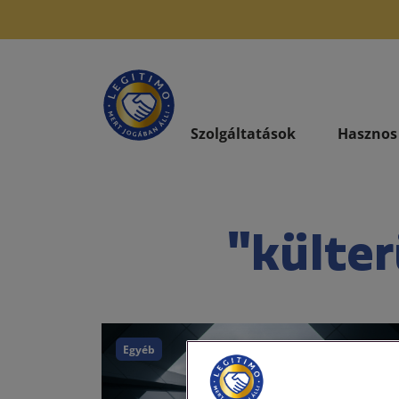
Szolgáltatások
Hasznos
"külter
Egyéb