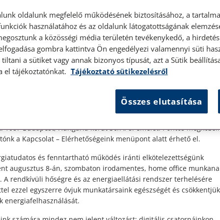
lunk oldalunk megfelelő működésének biztosításához, a tartalma
unkciók használatához és az oldalunk látogatottságának elemzésé
megosztunk a közösségi média területén tevékenykedő, a hirdetési
 elfogadása gombra kattintva Ön engedélyezi valamennyi süti hasz
élyes ügyfélfogadás
tiltani a sütiket vagy annak bizonyos típusát, azt a Sütik beállít
a el tájékoztatónkat.
Tájékoztató sütikezelésről
t Ügyfeleink!
Összes elutasítása
es ügyfélszolgálatunk telefonon történő előzetes időpontegyeztet
zerdai napokon érhető el.
 1087 Budapest, Hungária körút 30/A. 8. emelet. Pontos megközelí
.
ónk a Kapcsolat – Elérhetőségeink menüpont alatt érhető el.
s
az
giatudatos és fenntartható működés iránti elkötelezettségünk
ént augusztus 8-án, szombaton irodamentes, home office munkana
. A rendkívüli hőségre és az energiaellátási rendszer terhelésére
ttel ezzel egyszerre óvjuk munkatársaink egészségét és csökkentjük
k energiafelhasználását.
ink számára mindez nem jelent változást: digitális csatornáinkon