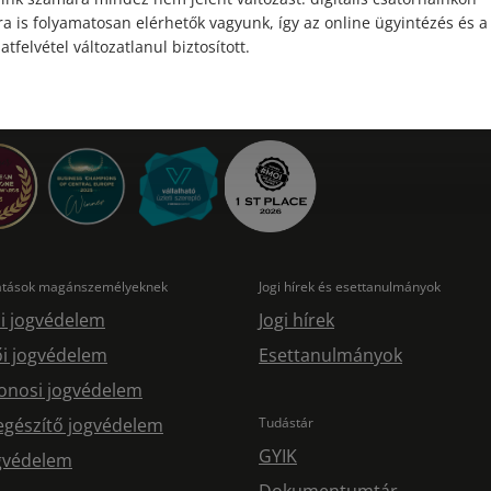
a is folyamatosan elérhetők vagyunk, így az online ügyintézés és a
atfelvétel változatlanul biztosított.
tatások magánszemélyeknek
Jogi hírek és esettanulmányok
i jogvédelem
Jogi hírek
i jogvédelem
Esettanulmányok
onosi jogvédelem
egészítő jogvédelem
Tudástár
GYIK
ogvédelem
Dokumentumtár