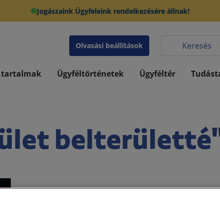
Jogászaink Ügyfeleink rendelkezésére állnak!
Olvasási beállítások
 tartalmak
Ügyféltörténetek
Ügyféltér
Tudást
ület belterületté