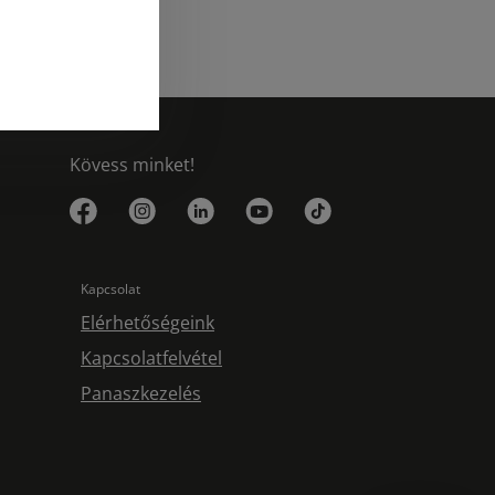
Kövess minket!
Kapcsolat
Elérhetőségeink
Kapcsolatfelvétel
Panaszkezelés