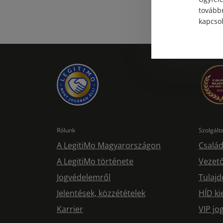
továbbr
kapcsol
Rólunk
Szolgál
A LegitiMo Magyarországon
Család
A LegitiMo története
Vezető
Jogvédelemről
Tulajd
Jelentések, közzétételek
HÍD ki
Karrier
VIP j