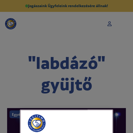
Jogászaink Ügyfeleink rendelkezésére állnak!
"labdázó"
gyüjtő
Egyéb