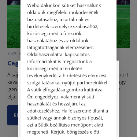
Weboldalunkon sütiket használunk
oldalunk megfelelő működésének
biztosításához, a tartalmak és
hirdetések személyre szabásához,
közösségi média funkciók
használatához és az oldalunk
látogatottságának elemzéséhez.
2024. január 15. • LegitiMoadmin
Oldalhasználattal kapcsolatos
információkat is megosztunk a
Ceglédi focipályák – döntött a kúria
közösségi média területén
Személyes ügyfélfogadás
A sajtóban, illetve a közösségi médiában is nagy port
tevékenykedő, a hirdetési és elemzési
kavart a ceglédi focipályák ügye. Mint ismeretes egy
szolgáltatásokat nyújtó partnereinkkel.
Tisztelt Ügyfeleink!
igen hosszú bírósági eljárás végén a másodfokon
A sütik elfogadása gombra kattintva
eljáró bíróság arra kötelezte az önkormány...
Ön engedélyezi valamennyi süti
Személyes ügyfélszolgálatunk telefonon
használatát és hozzájárul az
történő előzetes időpontegyeztetés után,
adatkezeléshez. Ha le szeretné tiltani a
szerdai napokon érhető el.
Elolvasom
sütiket vagy annak bizonyos típusát,
Címünk: 1087 Budapest, Hungária körút
azt a Sütik beállítása menüpont alatt
30/A. 8. emelet. Pontos megközelítési
megteheti. Kérjük, böngészés előtt
útmutatónk a Kapcsolat – Elérhetőségeink