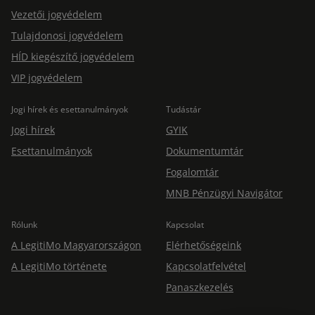
Vezetői jogvédelem
Tulajdonosi jogvédelem
HÍD kiegészítő jogvédelem
VIP jogvédelem
Jogi hírek és esettanulmányok
Tudástár
Jogi hírek
GYIK
Esettanulmányok
Dokumentumtár
Fogalomtár
MNB Pénzügyi Navigátor
Rólunk
Kapcsolat
A LegitiMo Magyarországon
Elérhetőségeink
A LegitiMo története
Kapcsolatfelvétel
Panaszkezelés