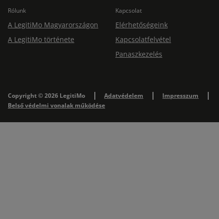
Rólunk
Kapcsolat
A LegitiMo Magyarországon
Elérhetőségeink
A LegitiMo története
Kapcsolatfelvétel
Panaszkezelés
Copyright © 2026 LegitiMo
Adatvédelem
Impresszum
Belső védelmi vonalak működése