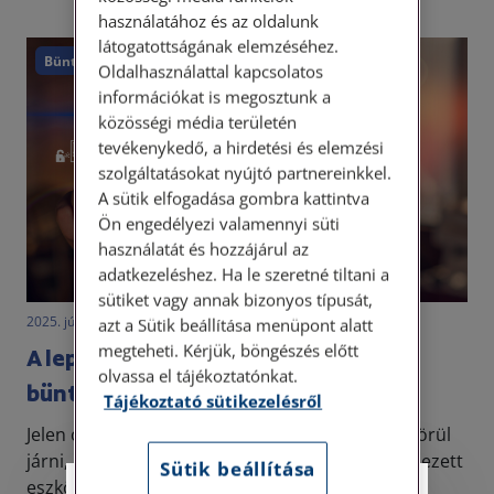
használatához és az oldalunk
látogatottságának elemzéséhez.
Büntetőjog
Oldalhasználattal kapcsolatos
információkat is megosztunk a
közösségi média területén
tevékenykedő, a hirdetési és elemzési
szolgáltatásokat nyújtó partnereinkkel.
A sütik elfogadása gombra kattintva
Ön engedélyezi valamennyi süti
használatát és hozzájárul az
adatkezeléshez. Ha le szeretné tiltani a
sütiket vagy annak bizonyos típusát,
2025. július 7. • dr. Szabó Krisztián
azt a Sütik beállítása menüpont alatt
megteheti. Kérjük, böngészés előtt
A leplezett eszközök a
olvassa el tájékoztatónkat.
büntetőeljárásban – 2.
Tájékoztató sütikezelésről
Jelen cikksorozatunk folytatásaként azt fogjuk körül
járni, hogy a büntetőeljárási törvény milyen leplezett
Sütik beállítása
eszközök használatát engedi meg és azok