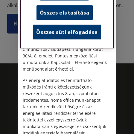
Személyes ügyfélfogadás
alkalmazásához milyen garanciális szabályokat köt...
Összes elutasítása
Tisztelt Ügyfeleink!
Elolvasom
Személyes ügyfélszolgálatunk telefonon
Összes süti elfogadása
történő előzetes időpontegyeztetés után,
szerdai napokon érhető el.
Címünk: 1087 Budapest, Hungária körút
30/A. 8. emelet. Pontos megközelítési
útmutatónk a Kapcsolat – Elérhetőségeink
menüpont alatt érhető el.
Az energiatudatos és fenntartható
működés iránti elkötelezettségünk
részeként augusztus 8-án, szombaton
irodamentes, home office munkanapot
tartunk. A rendkívüli hőségre és az
energiaellátási rendszer terhelésére
tekintettel ezzel egyszerre óvjuk
Kövess minket!
munkatársaink egészségét és csökkentjük
irodáink energiafelhasználását.