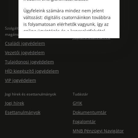
Ügyfeleink számára mindez nem jelent
változást: digitális csatornáinkon továbbra
is folyamatosan elérhetők vagyunk, így az
Szolgáltatások
Szolgáltatások cégeknek
online ügyintézés és a kapcsolatfelvétel
magánszemélyeknek
Jogtárs Start & Pro
változatlanul biztosított.
Családi jogvédelem
Vezetői jogvédelem
Tulajdonosi jogvédelem
HÍD kiegészítő jogvédelem
VIP jogvédelem
Jogi hírek és esettanulmányok
Tudástár
Jogi hírek
GYIK
Esettanulmányok
Dokumentumtár
Fogalomtár
MNB Pénzügyi Navigátor