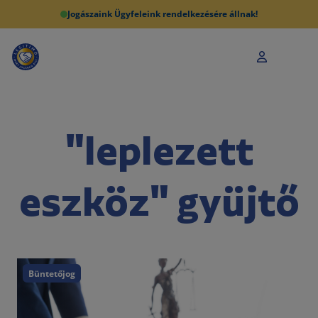
Jogászaink Ügyfeleink rendelkezésére állnak!
"leplezett
eszköz" gyüjtő
Büntetőjog