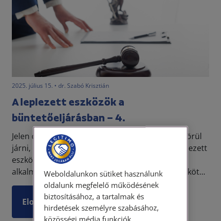
2025. július 15. • dr. Szabó Krisztián
A leplezett eszközök a
büntetőeljárásban – 4.
Jelen cikksorozatunk folytatásaként azt fogjuk körül
járni, hogy a büntetőeljárási törvény milyen leplezett
eszközök használatát engedi meg és azok
alkalmazásához milyen garanciális szabályokat köt...
Weboldalunkon sütiket használunk
oldalunk megfelelő működésének
biztosításához, a tartalmak és
Elolvasom
hirdetések személyre szabásához,
közösségi média funkciók