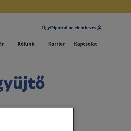
Ügyfélportál bejelentkezés
ár
Rólunk
Karrier
Kapcsolat
gyüjtő