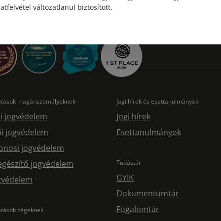
atfelvétel változatlanul biztosított.
tatások magánszemélyeknek
Jogi hírek és esettanulmányok
i jogvédelem
Jogi hírek
i jogvédelem
Esettanulmányok
onosi jogvédelem
egészítő jogvédelem
Tudástár
GYIK
ogvédelem
Dokumentumtár
Fogalomtár
atások cégeknek