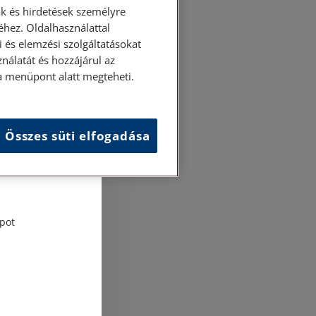
k és hirdetések személyre
hez. Oldalhasználattal
 és elemzési szolgáltatásokat
nálatát és hozzájárul az
ása menüpont alatt megteheti.
és
Összes süti elfogadása
tési
pot