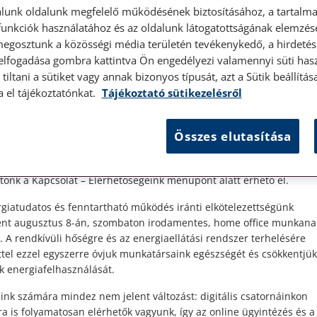
lunk oldalunk megfelelő működésének biztosításához, a tartalma
unkciók használatához és az oldalunk látogatottságának elemzésé
megosztunk a közösségi média területén tevékenykedő, a hirdetési
 elfogadása gombra kattintva Ön engedélyezi valamennyi süti hasz
élyes ügyfélfogadás
tiltani a sütiket vagy annak bizonyos típusát, azt a Sütik beállít
a el tájékoztatónkat.
Tájékoztató sütikezelésről
t Ügyfeleink!
es ügyfélszolgálatunk telefonon történő előzetes időpontegyeztet
Összes elutasítása
zerdai napokon érhető el.
lt
 1087 Budapest, Hungária körút 30/A. 8. emelet. Pontos megközelí
ónk a Kapcsolat – Elérhetőségeink menüpont alatt érhető el.
giatudatos és fenntartható működés iránti elkötelezettségünk
ént augusztus 8-án, szombaton irodamentes, home office munkana
. A rendkívüli hőségre és az energiaellátási rendszer terhelésére
ttel ezzel egyszerre óvjuk munkatársaink egészségét és csökkentjük
k energiafelhasználását.
ink számára mindez nem jelent változást: digitális csatornáinkon
a is folyamatosan elérhetők vagyunk, így az online ügyintézés és a