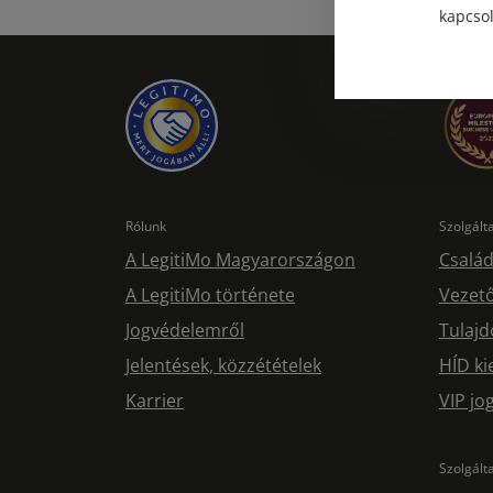
kapcsol
Rólunk
Szolgál
A LegitiMo Magyarországon
Család
A LegitiMo története
Vezető
Jogvédelemről
Tulajd
Jelentések, közzétételek
HÍD ki
Karrier
VIP j
Szolgált