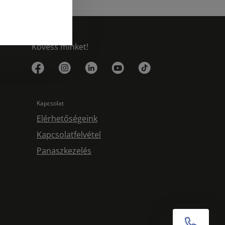
Kövess minket!
Kapcsolat
Elérhetőségeink
Kapcsolatfelvétel
Panaszkezelés