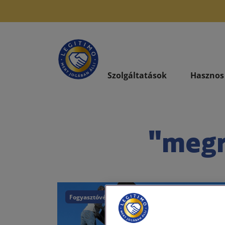
Szolgáltatások
Hasznos
"megr
Fogyasztóvédelem