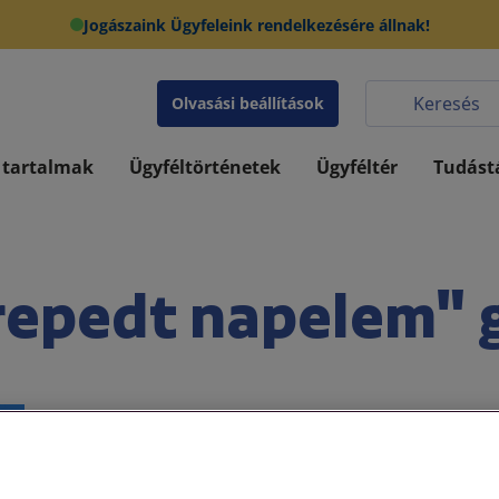
Jogászaink Ügyfeleink rendelkezésére állnak!
Olvasási beállítások
 tartalmak
Ügyféltörténetek
Ügyféltér
Tudást
epedt napelem" 