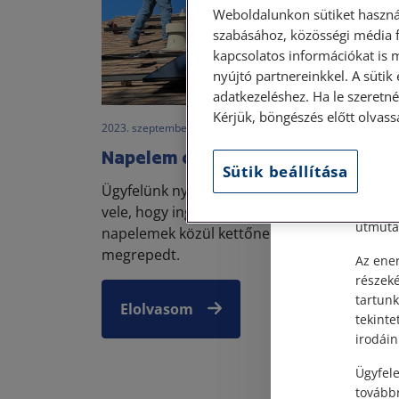
Weboldalunkon sütiket haszná
szabásához, közösségi média f
kapcsolatos információkat is 
nyújtó partnereinkkel. A sütik
Szem
adatkezeléshez. Ha le szeretné 
Kérjük, böngészés előtt olvass
2023. szeptember 26. • LegitiMoadmin
Tisztel
Napelem csere
Személy
Sütik beállítása
után, s
Ügyfelünk nyaralásából hazatérve szembesü
Címünk:
vele, hogy ingatlanjának tetején elhelyezett
útmutat
napelemek közül kettőnek az üvegezése
megrepedt.
Az ener
részek
tartunk
Elolvasom
tekinte
irodáin
Ügyfele
továbbr