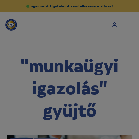
Jogászaink Ügyfeleink rendelkezésére állnak!
"munkaügyi
igazolás"
gyüjtő