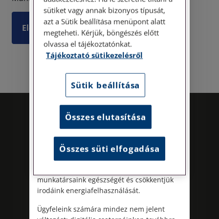
sütiket vagy annak bizonyos típusát,
azt a Sütik beállítása menüpont alatt
Személyes ügyfélszolgálatunk telefonon
Elolvasom
történő előzetes időpontegyeztetés után,
megteheti. Kérjük, böngészés előtt
szerdai napokon érhető el.
olvassa el tájékoztatónkat.
Címünk: 1087 Budapest, Hungária körút
Tájékoztató sütikezelésről
30/A. 8. emelet. Pontos megközelítési
útmutatónk a Kapcsolat – Elérhetőségeink
Sütik beállítása
menüpont alatt érhető el.
Az energiatudatos és fenntartható
működés iránti elkötelezettségünk
Összes elutasítása
részeként augusztus 8-án, szombaton
irodamentes, home office munkanapot
tartunk. A rendkívüli hőségre és az
Összes süti elfogadása
energiaellátási rendszer terhelésére
tekintettel ezzel egyszerre óvjuk
munkatársaink egészségét és csökkentjük
Kövess minket!
irodáink energiafelhasználását.
Ügyfeleink számára mindez nem jelent