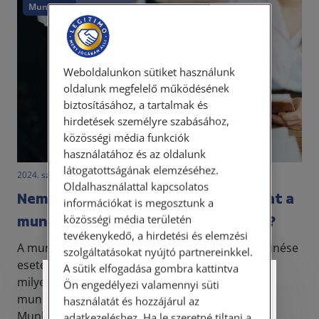
Munkajog
Felmondás
Weboldalunkon sütiket használunk
oldalunk megfelelő működésének
biztosításához, a tartalmak és
hirdetések személyre szabásához,
közösségi média funkciók
használatához és az oldalunk
látogatottságának elemzéséhez.
2024. szeptember 4. • LegitiMoadmin
Oldalhasználattal kapcsolatos
Nem kaptam meg a kilépő papírjaimat a
információkat is megosztunk a
munkaviszony végén – mit tehetek?
közösségi média területén
tevékenykedő, a hirdetési és elemzési
A munkaviszony bármely okból történő megszűnése
szolgáltatásokat nyújtó partnereinkkel.
esetén a Munka Törvénykönyve részletezi, hogy
A sütik elfogadása gombra kattintva
milyen kötelezettségei vannak mind a
Ön engedélyezi valamennyi süti
Személyes ügyfélfogadás
munkáltatónak, mind a munkavállalónak.
használatát és hozzájárul az
Munkáltatói oldalon az egyi...
adatkezeléshez. Ha le szeretné tiltani a
Tisztelt Ügyfeleink!