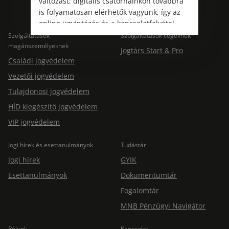
változást: digitális csatornáinkon továbbra
is folyamatosan elérhetők vagyunk, így az
online ügyintézés és a kapcsolatfelvétel
változatlanul biztosított.
Szolgáltatások
Szolgáltatások cégeknek
magánszemélyeknek
Jogtárs Start & Pro
Családi jogvédelem
Vezetői jogvédelem
Tulajdonosi jogvédelem
HÍD kiegészítő jogvédelem
VIP jogvédelem
Jogi hírek és esettanulmányok
Tudástár
Jogi hírek
GYIK
Esettanulmányok
Dokumentumtár
Fogalomtár
MNB Pénzügyi Navigátor
Rólunk
Kapcsolat