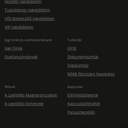
Vezetői jogvédelem
Tulajdonosi jogvédelem
HÍD kiegészítő jogvédelem
VIP jogvédelem
Jogi hírek és esettanulmányok
Tudástár
Jogi hírek
GYIK
Esettanulmányok
Dokumentumtár
Fogalomtár
MNB Pénzügyi Navigátor
Rólunk
Kapcsolat
A LegitiMo Magyarországon
Elérhetőségeink
A LegitiMo története
Kapcsolatfelvétel
Panaszkezelés