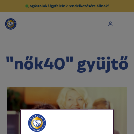
Jogászaink Ügyfeleink rendelkezésére állnak!
"nők40" gyüjtő