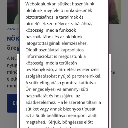
Weboldalunkon sütiket használunk
oldalunk megfelelő működésének
biztosításához, a tartalmak és
hirdetések személyre szabásához,
2024. szeptember 5. • dr. Szalai Krisztina
közösségi média funkciók
használatához és az oldalunk
NŐK 40, avagy nők kedvezményes
látogatottságának elemzéséhez.
öregségi nyugdíja
Oldalhasználattal kapcsolatos
információkat is megosztunk a
A NŐK 40, mint a nők kedvezményes öregségi
közösségi média területén
Személyes ügyfélfogadás
nyugdíja tulajdonképpen öregségi nyugdíjnak
tevékenykedő, a hirdetési és elemzési
minősül. A fentiekben említett saját jogú nyugdíjra
szolgáltatásokat nyújtó partnereinkkel.
Tisztelt Ügyfeleink!
életkorától függetlenül azt a nőt illeti meg, aki
A sütik elfogadása gombra kattintva
minimum ...
Ön engedélyezi valamennyi süti
Személyes ügyfélszolgálatunk telefonon
használatát és hozzájárul az
történő előzetes időpontegyeztetés után,
adatkezeléshez. Ha le szeretné tiltani a
Elolvasom
szerdai napokon érhető el.
sütiket vagy annak bizonyos típusát,
Címünk: 1087 Budapest, Hungária körút
azt a Sütik beállítása menüpont alatt
30/A. 8. emelet. Pontos megközelítési
megteheti. Kérjük, böngészés előtt
útmutatónk a Kapcsolat – Elérhetőségeink