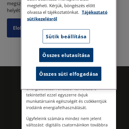
megszűnik a hagyományos Ügyfélkapu rendszer,
megteheti. Kérjük, böngészés előtt
Személyes ügyfélszolgálatunk telefonon
helyét az Ügyf...
olvassa el tájékoztatónkat.
Tájékoztató
történő előzetes időpontegyeztetés után,
sütikezelésről
szerdai napokon érhető el.
Címünk: 1087 Budapest, Hungária körút
Elolvasom
30/A. 8. emelet. Pontos megközelítési
Sütik beállítása
útmutatónk a Kapcsolat – Elérhetőségeink
menüpont alatt érhető el.
Összes elutasítása
Az energiatudatos és fenntartható
működés iránti elkötelezettségünk
részeként augusztus 8-án, szombaton
Összes süti elfogadása
irodamentes, home office munkanapot
tartunk. A rendkívüli hőségre és az
energiaellátási rendszer terhelésére
tekintettel ezzel egyszerre óvjuk
munkatársaink egészségét és csökkentjük
irodáink energiafelhasználását.
Ügyfeleink számára mindez nem jelent
Kövess minket!
változást: digitális csatornáinkon továbbra