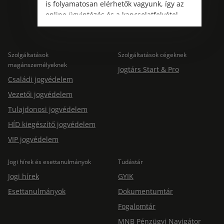
is folyamatosan elérhetők vagyunk, így az
online ügyintézés és a kapcsolatfelvétel
változatlanul biztosított.
Szolgáltatások
Szolgáltatások cégeknek
magánszemélyeknek
Jogtárs Start & Pro
Családi jogvédelem
Vezetői jogvédelem
Tulajdonosi jogvédelem
HÍD kiegészítő jogvédelem
VIP jogvédelem
Jogi hírek és esettanulmányok
Tudástár
Jogi hírek
GYIK
Esettanulmányok
Dokumentumtár
Fogalomtár
MNB Pénzügyi Navigátor