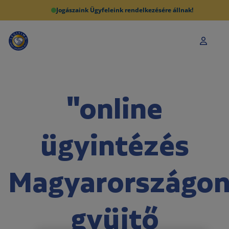
Jogászaink Ügyfeleink rendelkezésére állnak!
"online
ügyintézés
Magyarországon
gyüjtő