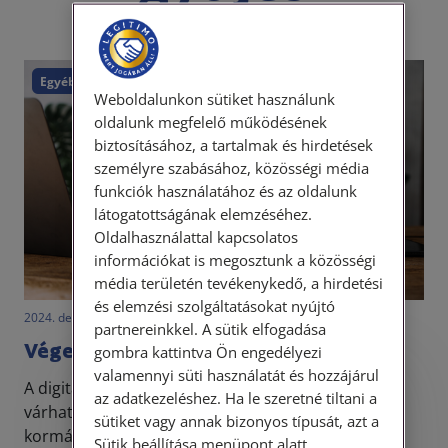
Egyéb
Weboldalunkon sütiket használunk
oldalunk megfelelő működésének
biztosításához, a tartalmak és hirdetések
személyre szabásához, közösségi média
funkciók használatához és az oldalunk
látogatottságának elemzéséhez.
Oldalhasználattal kapcsolatos
információkat is megosztunk a közösségi
média területén tevékenykedő, a hirdetési
és elemzési szolgáltatásokat nyújtó
2024. december 2. • LegitiMoadmin
partnereinkkel. A sütik elfogadása
Vége az ügyfélkapunak, jön a DÁP
gombra kattintva Ön engedélyezi
valamennyi süti használatát és hozzájárul
Személyes ügyfélfogadás
A digitális ügyintézés terén jelentős változások
az adatkezeléshez. Ha le szeretné tiltani a
várhatók Magyarországon a közeljövőben. A
sütiket vagy annak bizonyos típusát, azt a
Tisztelt Ügyfeleink!
kormány bejelentette, hogy 2025. január 16-tól
Sütik beállítása menüpont alatt