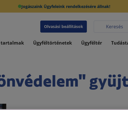
Jogászaink Ügyfeleink rendelkezésére állnak!
Olvasási beállítások
 tartalmak
Ügyféltörténetek
Ügyféltér
Tudást
önvédelem" gyüj