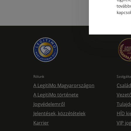
továbbr
kapcsol
Rólunk
Szolgál
A LegitiMo Magyarországon
Család
A LegitiMo története
Vezető
Jogvédelemről
Tulajd
Jelentések, közzétételek
HÍD ki
Karrier
VIP j