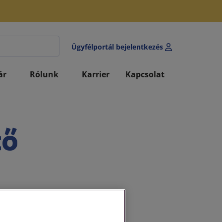
Ügyfélportál bejelentkezés
ár
Rólunk
Karrier
Kapcsolat
tő