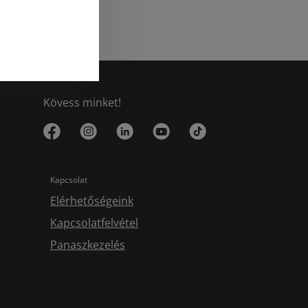
Kövess minket!
Kapcsolat
Elérhetőségeink
Kapcsolatfelvétel
Panaszkezelés