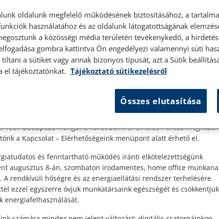
lunk oldalunk megfelelő működésének biztosításához, a tartalma
unkciók használatához és az oldalunk látogatottságának elemzésé
megosztunk a közösségi média területén tevékenykedő, a hirdetési
 elfogadása gombra kattintva Ön engedélyezi valamennyi süti hasz
élyes ügyfélfogadás
tiltani a sütiket vagy annak bizonyos típusát, azt a Sütik beállít
a el tájékoztatónkat.
Tájékoztató sütikezelésről
t Ügyfeleink!
Összes elutasítása
es ügyfélszolgálatunk telefonon történő előzetes időpontegyeztet
zerdai napokon érhető el.
a
 1087 Budapest, Hungária körút 30/A. 8. emelet. Pontos megközelí
ogy
ónk a Kapcsolat – Elérhetőségeink menüpont alatt érhető el.
giatudatos és fenntartható működés iránti elkötelezettségünk
ént augusztus 8-án, szombaton irodamentes, home office munkana
. A rendkívüli hőségre és az energiaellátási rendszer terhelésére
ttel ezzel egyszerre óvjuk munkatársaink egészségét és csökkentjük
k energiafelhasználását.
ink számára mindez nem jelent változást: digitális csatornáinkon