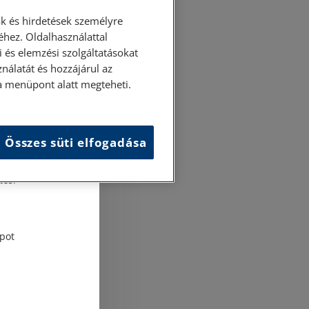
k és hirdetések személyre
hez. Oldalhasználattal
 és elemzési szolgáltatásokat
nálatát és hozzájárul az
ása menüpont alatt megteheti.
Összes süti elfogadása
és
tési
pot