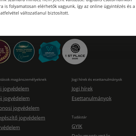
a is folyamatosan elérhetők vagyunk, így az online ügyintézés és a
atfelvétel változatlanul biztosított.
tatások magánszemélyeknek
Jogi hírek és esettanulmányok
i jogvédelem
Jogi hírek
i jogvédelem
Esettanulmányok
onosi jogvédelem
egészítő jogvédelem
Tudástár
GYIK
ogvédelem
Dokumentumtár