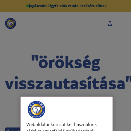
Jogászaink Ügyfeleink rendelkezésére állnak!
"örökség
visszautasítása
gyüjtő
Weboldalunkon sütiket használunk