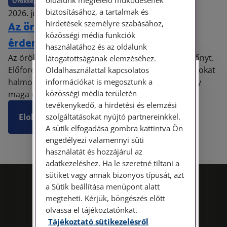
oldalunk megfelelő működésének
Örökség
biztosításához, a tartalmak és
2026. június 15. • dr. Hajdu Eszter
hirdetések személyre szabásához,
Az örökség visszautasítása – mikor
közösségi média funkciók
érdemes nemet mondani?
használatához és az oldalunk
Az öröklés nem minden esetben jelent vagyoni előnyt.
látogatottságának elemzéséhez.
Előfordulhat, hogy az örökhagyó jelentős tartozásokat
Oldalhasználattal kapcsolatos
Személyes ügyfélfogadás
információkat is megosztunk a
halmozott fel, vagy rendezetlen jogi helyzetet hagy
közösségi média területén
maga után. A magyar jog ezért lehetősé...
Tisztelt Ügyfeleink!
tevékenykedő, a hirdetési és elemzési
szolgáltatásokat nyújtó partnereinkkel.
Elolvasom
Személyes ügyfélszolgálatunk telefonon
A sütik elfogadása gombra kattintva Ön
történő előzetes időpontegyeztetés után,
engedélyezi valamennyi süti
szerdai napokon érhető el.
használatát és hozzájárul az
Címünk: 1087 Budapest, Hungária körút
adatkezeléshez. Ha le szeretné tiltani a
30/A. 8. emelet. Pontos megközelítési
sütiket vagy annak bizonyos típusát, azt
útmutatónk a Kapcsolat – Elérhetőségeink
a Sütik beállítása menüpont alatt
menüpont alatt érhető el.
megteheti. Kérjük, böngészés előtt
olvassa el tájékoztatónkat.
Az energiatudatos és fenntartható
Tájékoztató sütikezelésről
működés iránti elkötelezettségünk