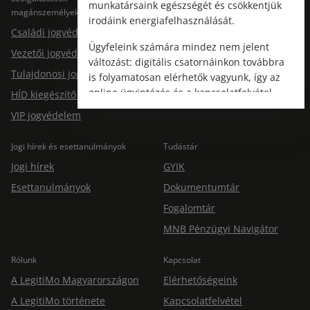
munkatársaink egészségét és csökkentjük
magánszemélyeknek
Jogtárs Start & Pro
irodáink energiafelhasználását.
Családi jogvédelem
Ügyfeleink számára mindez nem jelent
Vezetői jogvédelem
változást: digitális csatornáinkon továbbra
Tulajdonosi jogvédelem
is folyamatosan elérhetők vagyunk, így az
online ügyintézés és a kapcsolatfelvétel
HÍD kiegészítő jogvédelem
változatlanul biztosított.
VIP jogvédelem
Jogi hírek és esettanulmányok
Tudástár
Jogi hírek
GYIK
Esettanulmányok
Dokumentumtár
Fogalomtár
MNB Pénzügyi Navigátor
Rólunk
Kapcsolat
A LegitiMo Magyarországon
Elérhetőségeink
A LegitiMo története
Kapcsolatfelvétel