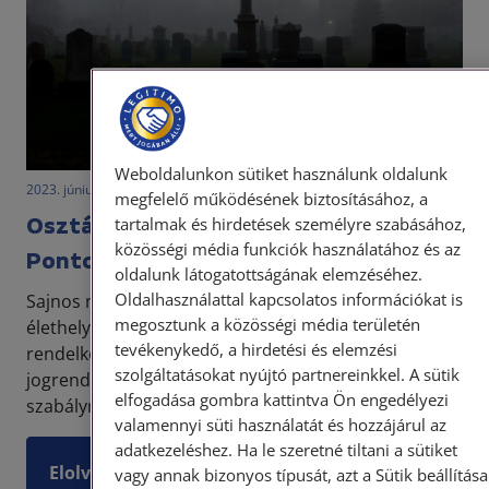
Weboldalunkon sütiket használunk oldalunk
2023. június 1. • LegitiMoadmin
megfelelő működésének biztosításához, a
Osztályrabocsátás öröklés esetén.
tartalmak és hirdetések személyre szabásához,
közösségi média funkciók használatához és az
Pontosan mit jelent?
oldalunk látogatottságának elemzéséhez.
Oldalhasználattal kapcsolatos információkat is
Sajnos minden ember életében adódhat olyan
megosztunk a közösségi média területén
élethelyzet, amikor szükséges ismeretekkel
tevékenykedő, a hirdetési és elemzési
rendelkezni az öröklési jog területén. Az öröklési jog
szolgáltatásokat nyújtó partnereinkkel. A sütik
jogrendszerünk egyik legösszetettebb
elfogadása gombra kattintva Ön engedélyezi
szabályrendszere, a...
valamennyi süti használatát és hozzájárul az
adatkezeléshez. Ha le szeretné tiltani a sütiket
Elolvasom
vagy annak bizonyos típusát, azt a Sütik beállítása