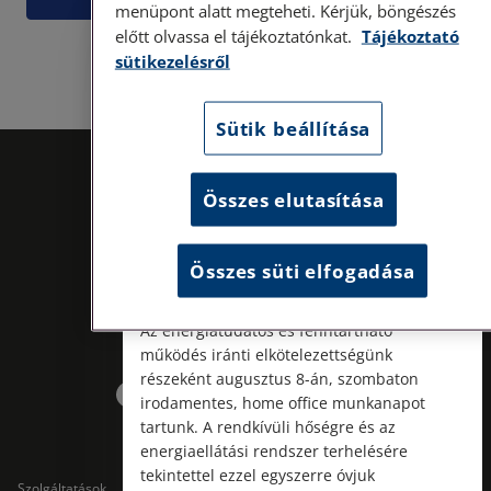
menüpont alatt megteheti. Kérjük, böngészés
előtt olvassa el tájékoztatónkat.
Tájékoztató
Személyes ügyfélfogadás
sütikezelésről
Tisztelt Ügyfeleink!
Sütik beállítása
Személyes ügyfélszolgálatunk telefonon
történő előzetes időpontegyeztetés után,
szerdai napokon érhető el.
Összes elutasítása
Címünk: 1087 Budapest, Hungária körút
30/A. 8. emelet. Pontos megközelítési
útmutatónk a Kapcsolat – Elérhetőségeink
Összes süti elfogadása
menüpont alatt érhető el.
Az energiatudatos és fenntartható
Kövess minket!
működés iránti elkötelezettségünk
részeként augusztus 8-án, szombaton
irodamentes, home office munkanapot
tartunk. A rendkívüli hőségre és az
energiaellátási rendszer terhelésére
tekintettel ezzel egyszerre óvjuk
Szolgáltatások
Szolgáltatások cégeknek