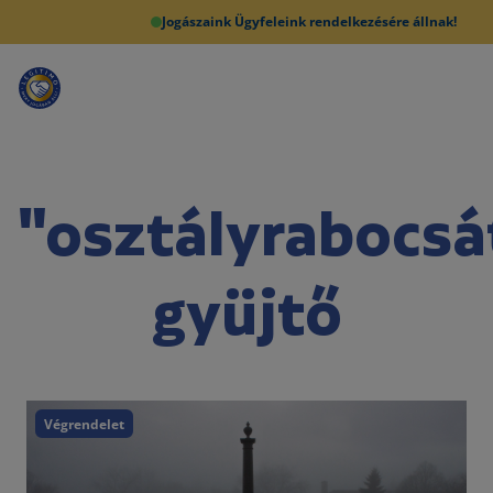
Jogászaink Ügyfeleink rendelkezésére állnak!
"osztályrabocsá
gyüjtő
Végrendelet