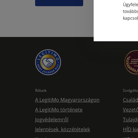
Ügyfele
továbbr
kapcsol
Rólunk
Szolgál
A LegitiMo Magyarországon
Család
A LegitiMo története
Vezető
Jogvédelemről
Tulajd
Jelentések, közzétételek
HÍD ki