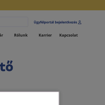
Ügyfélportál bejelentkezés
ár
Rólunk
Karrier
Kapcsolat
jtő