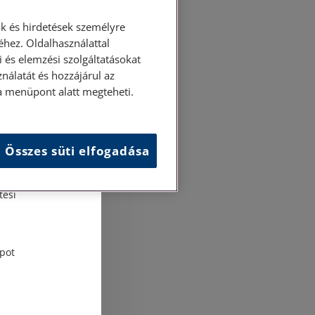
k és hirdetések személyre
hez. Oldalhasználattal
 és elemzési szolgáltatásokat
nálatát és hozzájárul az
ása menüpont alatt megteheti.
Összes süti elfogadása
és
tési
pot