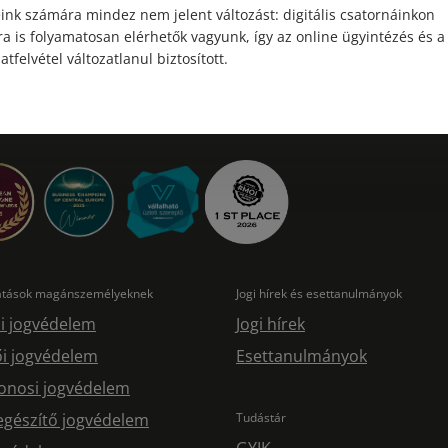
ink számára mindez nem jelent változást: digitális csatornáinkon
a is folyamatosan elérhetők vagyunk, így az online ügyintézés és a
atfelvétel változatlanul biztosított.
tatások magánszemélyeknek
Jogi hírek és esettanulmányok
i jogvédelem
Jogi hírek
i jogvédelem
Esettanulmányok
onosi jogvédelem
egészítő jogvédelem
Tudástár
GYIK