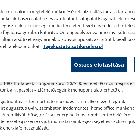
lunk oldalunk megfelelő működésének biztosításához, a tartalma
unkciók használatához és az oldalunk látogatottságának elemzésé
megosztunk a közösségi média területén tevékenykedő, a hirdetési
 elfogadása gombra kattintva Ön engedélyezi valamennyi süti hasz
tiltani a sütiket vagy annak bizonyos típusát, azt a Sütik beállít
élyes ügyfélfogadás
a el tájékoztatónkat.
Tájékoztató sütikezelésről
gi
t Ügyfeleink!
Összes elutasítása
es ügyfélszolgálatunk telefonon történő előzetes időpontegyeztet
zerdai napokon érhető el.
 1087 Budapest, Hungária körút 30/A. 8. emelet. Pontos megközelí
ónk a Kapcsolat – Elérhetőségeink menüpont alatt érhető el.
giatudatos és fenntartható működés iránti elkötelezettségünk
ént augusztus 8-án, szombaton irodamentes, home office munkana
. A rendkívüli hőségre és az energiaellátási rendszer terhelésére
ttel ezzel egyszerre óvjuk munkatársaink egészségét és csökkentjük
k energiafelhasználását.