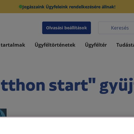
Jogászaink Ügyfeleink rendelkezésére állnak!
Olvasási beállítások
 tartalmak
Ügyféltörténetek
Ügyféltér
Tudást
tthon start" gyü