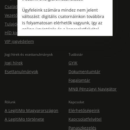
Jogtárs Start & Pro
Családi jogvédelem
Ügyfeleink számára mindez nem jelent
Vezetői jogvédelem
változást: digitális csatornáinkon továbbra
is folyamatosan elérhetők vagyunk, így az
Tulajdonosi jogvédelem
online ügyintézés és a kapcsolatfelvétel
HÍD kiegészítő jogvédelem
változatlanul biztosított.
VIP jogvédelem
Jogi hírek és esettanulmányok
Tudástár
Jogi hírek
GYIK
Esettanulmányok
Dokumentumtár
Fogalomtár
MNB Pénzügyi Navigátor
Rólunk
Kapcsolat
A LegitiMo Magyarországon
Elérhetőségeink
A LegitiMo története
Kapcsolatfelvétel
Panaszkezelés