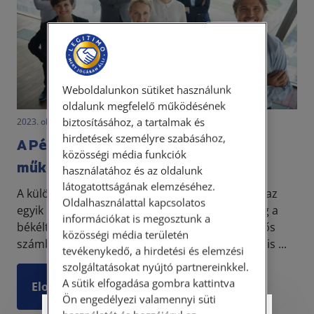
Weboldalunkon sütiket használunk
oldalunk megfelelő működésének
biztosításához, a tartalmak és
2023. október 20. • LegitiMoadmin
hirdetések személyre szabásához,
A Pénzügyi Békéltető Testület
közösségi média funkciók
működése
használatához és az oldalunk
látogatottságának elemzéséhez.
A különböző fogyasztóvédelmi fórumok között az
Oldalhasználattal kapcsolatos
egyik leggyakoribb igényérvényesítési lehetőség a
információkat is megosztunk a
békéltető testületek eljárása. Fogyasztók jelentős
közösségi média területén
számban igénybe veszik a békéltetést. Ez ugyanis ...
tevékenykedő, a hirdetési és elemzési
szolgáltatásokat nyújtó partnereinkkel.
A sütik elfogadása gombra kattintva
Elolvasom
Ön engedélyezi valamennyi süti