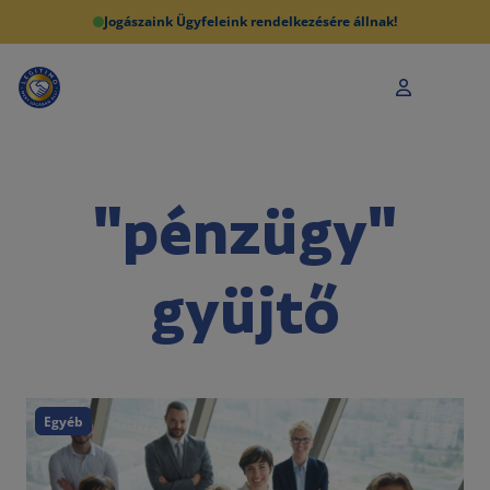
Jogászaink Ügyfeleink rendelkezésére állnak!
"pénzügy"
gyüjtő
Egyéb