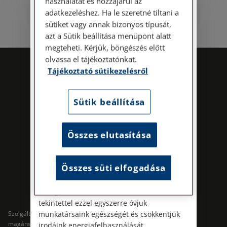
használatát és hozzájárul az
Személyes ügyfélfogadás
adatkezeléshez. Ha le szeretné tiltani a
sütiket vagy annak bizonyos típusát,
Tisztelt Ügyfeleink!
azt a Sütik beállítása menüpont alatt
megteheti. Kérjük, böngészés előtt
Személyes ügyfélszolgálatunk telefonon
olvassa el tájékoztatónkat.
történő előzetes időpontegyeztetés után,
Tájékoztató sütikezelésről
szerdai napokon érhető el.
Címünk: 1087 Budapest, Hungária körút
30/A. 8. emelet. Pontos megközelítési
Sütik beállítása
útmutatónk a Kapcsolat – Elérhetőségeink
menüpont alatt érhető el.
Összes elutasítása
Az energiatudatos és fenntartható
működés iránti elkötelezettségünk
Kövess minket!
részeként augusztus 8-án, szombaton
Összes süti elfogadása
irodamentes, home office munkanapot
tartunk. A rendkívüli hőségre és az
energiaellátási rendszer terhelésére
tekintettel ezzel egyszerre óvjuk
Szolgáltatások
Szolgáltatások cégeknek
munkatársaink egészségét és csökkentjük
magánszemélyeknek
irodáink energiafelhasználását.