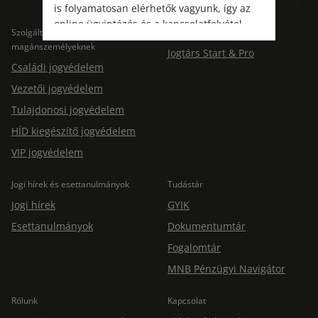
is folyamatosan elérhetők vagyunk, így az
online ügyintézés és a kapcsolatfelvétel
Szolgáltatások
Szolgáltatások cégeknek
változatlanul biztosított.
magánszemélyeknek
Jogtárs Start & Pro
Családi jogvédelem
Vezetői jogvédelem
Tulajdonosi jogvédelem
HÍD kiegészítő jogvédelem
VIP jogvédelem
Jogi hírek és esettanulmányok
Tudástár
Jogi hírek
GYIK
Esettanulmányok
Dokumentumtár
Fogalomtár
MNB Pénzügyi Navigátor
Rólunk
Kapcsolat