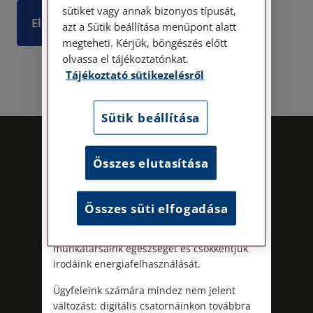
sütiket vagy annak bizonyos típusát,
Elolvasom
Személyes ügyfélszolgálatunk telefonon
azt a Sütik beállítása menüpont alatt
történő előzetes időpontegyeztetés után,
megteheti. Kérjük, böngészés előtt
szerdai napokon érhető el.
olvassa el tájékoztatónkat.
Címünk: 1087 Budapest, Hungária körút
Tájékoztató sütikezelésről
30/A. 8. emelet. Pontos megközelítési
útmutatónk a Kapcsolat – Elérhetőségeink
menüpont alatt érhető el.
Sütik beállítása
Az energiatudatos és fenntartható
működés iránti elkötelezettségünk
Összes elutasítása
részeként augusztus 8-án, szombaton
irodamentes, home office munkanapot
tartunk. A rendkívüli hőségre és az
Összes süti elfogadása
energiaellátási rendszer terhelésére
tekintettel ezzel egyszerre óvjuk
munkatársaink egészségét és csökkentjük
Kövess minket!
irodáink energiafelhasználását.
Ügyfeleink számára mindez nem jelent
változást: digitális csatornáinkon továbbra