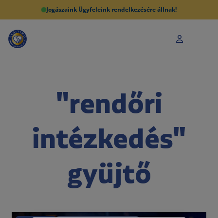
Jogászaink Ügyfeleink rendelkezésére állnak!
"rendőri
intézkedés"
gyüjtő