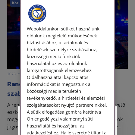
Közlekedés
Közlekedési szabálysértés
Weboldalunkon sütiket használunk
oldalunk megfelelő működésének
biztosításához, a tartalmak és
hirdetések személyre szabásához,
közösségi média funkciók
használatához és az oldalunk
látogatottságának elemzéséhez.
2023. május 30. • LegitiMoadmin
Oldalhasználattal kapcsolatos
Rendőri igazoltatás legfontosabb
információkat is megosztunk a
közösségi média területén
szabályai
tevékenykedő, a hirdetési és elemzési
A rendőri igazoltatás a magyar jogrendben alapvető
szolgáltatásokat nyújtó partnereinkkel.
A sütik elfogadása gombra kattintva
eszköz a közbiztonság fenntartása és a bűnözés
Személyes ügyfélfogadás
Ön engedélyezi valamennyi süti
megelőzése terén. Az igazoltatás során a rendőrök
használatát és hozzájárul az
jogosultak személyeket ellenőrizni, azonosítani é...
Tisztelt Ügyfeleink!
adatkezeléshez. Ha le szeretné tiltani a