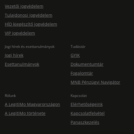
Vezetői jogvédelem
Tulajdonosi jogvédelem
HÍD kiegészítő jogvédelem
VIP jogvédelem
Jogi hírek és esettanulmányok
Tudástár
Jogi hírek
GYIK
Esettanulmányok
Dokumentumtár
Fogalomtár
MNB Pénzügyi Navigátor
Rólunk
Kapcsolat
A LegitiMo Magyarországon
Elérhetőségeink
A LegitiMo története
Kapcsolatfelvétel
Panaszkezelés