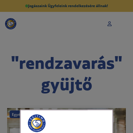
Jogászaink Ügyfeleink rendelkezésére állnak!
"rendzavarás"
gyüjtő
Egyéb