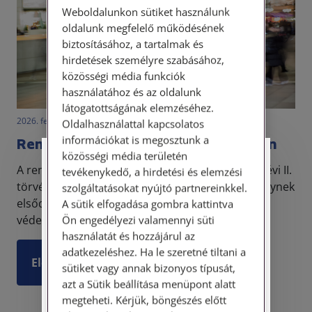
Weboldalunkon sütiket használunk
oldalunk megfelelő működésének
biztosításához, a tartalmak és
hirdetések személyre szabásához,
közösségi média funkciók
használatához és az oldalunk
látogatottságának elemzéséhez.
2026. február 26. • dr. Papp Orsolya
Oldalhasználattal kapcsolatos
információkat is megosztunk a
Rendzavarás a szabálysértési jogban
közösségi média területén
Személyes ügyfélfogadás
A rendzavarás a szabálysértésekről szóló 2012. évi II.
tevékenykedő, a hirdetési és elemzési
törvény 169. §-ában szabályozott tényállás, amelynek
szolgáltatásokat nyújtó partnereinkkel.
Tisztelt Ügyfeleink!
elsődleges célja a közrend és a köznyugalom
A sütik elfogadása gombra kattintva
védelme.
Ön engedélyezi valamennyi süti
Személyes ügyfélszolgálatunk telefonon
használatát és hozzájárul az
történő előzetes időpontegyeztetés után,
adatkezeléshez. Ha le szeretné tiltani a
szerdai napokon érhető el.
Elolvasom
sütiket vagy annak bizonyos típusát,
Címünk: 1087 Budapest, Hungária körút
azt a Sütik beállítása menüpont alatt
30/A. 8. emelet. Pontos megközelítési
megteheti. Kérjük, böngészés előtt
útmutatónk a Kapcsolat – Elérhetőségeink