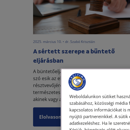
2025. március 10. • dr. Szabó Krisztián
A sértett szerepe a büntető
eljárásban
A büntetőeljárások kapcsán viszonylag kevé
szó esik az eljárások egyik fontos
résztvevőjéről, a sértettekről. Sértett az a
természetes vagy nem természetes személy
Weboldalunkon sütiket haszná
akinek vagy amelynek a jogát va...
szabásához, közösségi média f
kapcsolatos információkat is 
nyújtó partnereinkkel. A sütik
Elolvasom
adatkezeléshez. Ha le szeretné 
Kérjük, böngészés előtt olvass