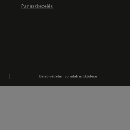
Panaszkezelés
Belső védelmi vonalak működése