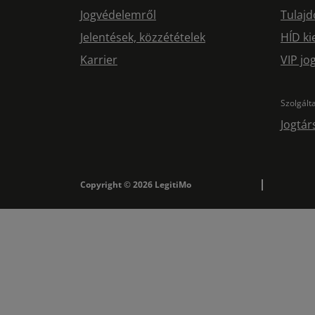
Jogvédelemről
Tulajd
Jelentések, közzétételek
HÍD ki
Karrier
VIP j
Szolgált
Jogtár
Copyright © 2026 LegitiMo