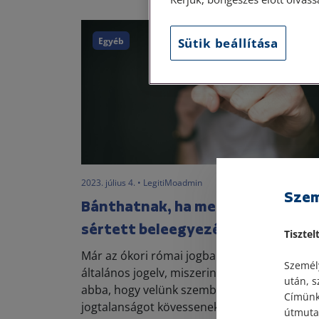
Sütik beállítása
Egyéb
2023. július 4. • LegitiMoadmin
Szem
Bánthatnak, ha megengedem? – 
sértett beleegyezése
Tisztel
Már az ókori római jogban kialakult az
Személy
általános jogelv, miszerint beleegyezhetünk
után, s
abba, hogy velünk szemben valamilyen
Címünk:
jogtalanságot kövessenek el. Ez az úgynevez
útmutat