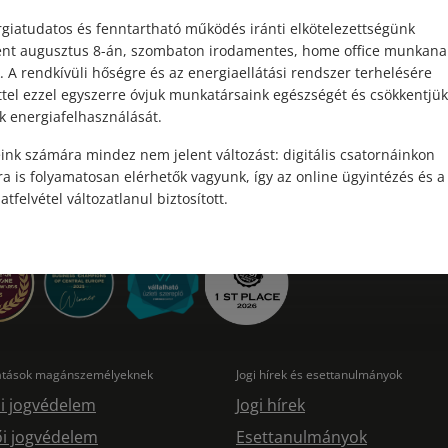
foglalkozunk, az „sima” vagyon elle...
va
giatudatos és fenntartható működés iránti elkötelezettségünk
ént augusztus 8-án, szombaton irodamentes, home office munkana
Elolvasom
. A rendkívüli hőségre és az energiaellátási rendszer terhelésére
ttel ezzel egyszerre óvjuk munkatársaink egészségét és csökkentjük
k energiafelhasználását.
ink számára mindez nem jelent változást: digitális csatornáinkon
a is folyamatosan elérhetők vagyunk, így az online ügyintézés és a
atfelvétel változatlanul biztosított.
tatások magánszemélyeknek
Jogi hírek és esettanulmányok
i jogvédelem
Jogi hírek
i jogvédelem
Esettanulmányok