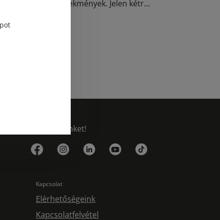
gyon elleni bűncselekmények. Jelen kétr...
pot
Elolvasom
Kövess minket!
Kapcsolat
Elérhetőségeink
Kapcsolatfelvétel