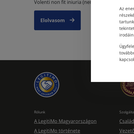
Volenti non fit iniuria (nem t...
Az ener
részek
Elolvasom
tartunk
tekinte
irodáin
Ügyfele
továbbr
kapcsol
Rólunk
Szolgál
A LegitiMo Magyarországon
Család
A LegitiMo története
Vezető