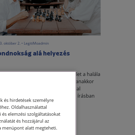
3. október 2. • LegitiMoadmin
ondnokság alá helyezés
jogképesség minden embert megillet a halála
őpontjáig. A cselekvőképesség ugyanakkor
vény által, illetve bírósági ítélet által
látozott, korlátozható lehet. Jelen írásban
k és hirdetések személyre
alános ismere...
hez. Oldalhasználattal
 és elemzési szolgáltatásokat
nálatát és hozzájárul az
Elolvasom
ása menüpont alatt megteheti.