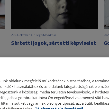
2023. október 4. • LegitiMoadmin
202
Sértetti jogok, sértetti képviselet
G
s
Amikor a köznyelvben a büntetőjog, vagy a
A 
büntetőeljárás szóba kerül, általában a
id
védőügyvéd kifejezéssel találkozunk. A védő a
tör
,
terhelt – azaz gyanúsított, vádlott, vagy elítélt -
kor
lunk oldalunk megfelelő működésének biztosításához, a tartalma
jogi képviseletét...
ált
unkciók használatához és az oldalunk látogatottságának elemzésé
megosztunk a közösségi média területén tevékenykedő, a hirdetési
 elfogadása gombra kattintva Ön engedélyezi valamennyi süti hasz
Elolvasom
tiltani a sütiket vagy annak bizonyos típusát, azt a Sütik beállít
a el tájékoztatónkat.
Tájékoztató sütikezelésről