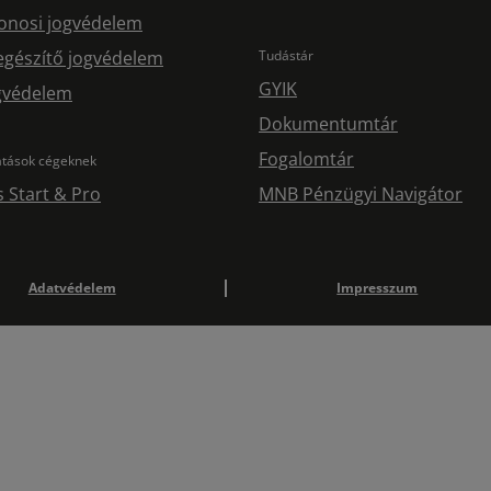
onosi jogvédelem
egészítő jogvédelem
Tudástár
GYIK
ogvédelem
Dokumentumtár
Fogalomtár
atások cégeknek
s Start & Pro
MNB Pénzügyi Navigátor
Adatvédelem
Impresszum