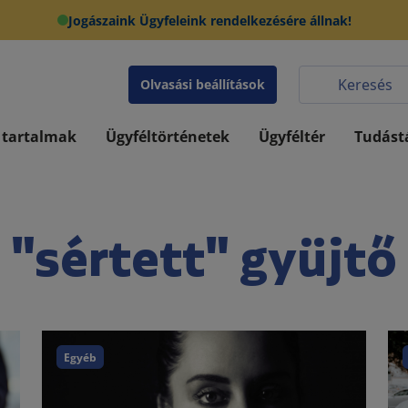
Jogászaink Ügyfeleink rendelkezésére állnak!
Olvasási beállítások
 tartalmak
Ügyféltörténetek
Ügyféltér
Tudást
"sértett" gyüjtő
Egyéb