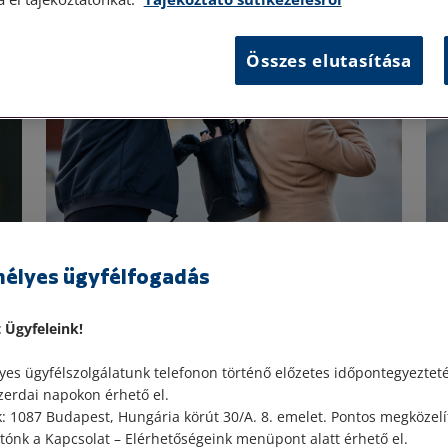
Összes elutasítása
Egyéb
2022. november 29. • LegitiMoadmin
202
élyes ügyfélfogadás
A
Vagyon elleni bűncselekmények II.
Va
t Ügyfeleink!
Korábbi cikkünkben a vagyon elleni erőszakos
A 
es ügyfélszolgálatunk telefonon történő előzetes időpontegyeztet
bűncselekmények kategóriáját ismertettük.
cs
zerdai napokon érhető el.
Jelen cikkünkben a vagyon elleni
Tö
 1087 Budapest, Hungária körút 30/A. 8. emelet. Pontos megközelí
ett
bűncselekmények másik nagy kategóriájával
er
ónk a Kapcsolat – Elérhetőségeink menüpont alatt érhető el.