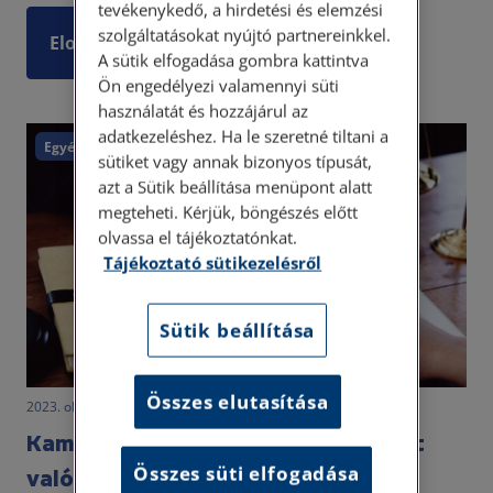
tevékenykedő, a hirdetési és elemzési
szolgáltatásokat nyújtó partnereinkkel.
Elolvasom
A sütik elfogadása gombra kattintva
Ön engedélyezi valamennyi süti
használatát és hozzájárul az
adatkezeléshez. Ha le szeretné tiltani a
Egyéb
sütiket vagy annak bizonyos típusát,
azt a Sütik beállítása menüpont alatt
megteheti. Kérjük, böngészés előtt
olvassa el tájékoztatónkat.
Tájékoztató sütikezelésről
Sütik beállítása
Összes elutasítása
2023. október 17. • LegitiMoadmin
Kamu ügyvédek, és a rossz útra tért
Összes süti elfogadása
valódiak – 2. rész