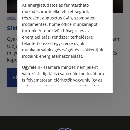
Az energiatudatos és fenntartható
működés iránti elkötelezettségünk
részeként augusztus 8-án, szombaton
2023. március 9. • LegitiMoadmin
irodamentes, home office munkanapot
Sikkasztás, csalás vagy kártérítés?
tartunk. A rendkívüli hőségre és az
energiaellátási rendszer terhelésére
Gyakorta fennálló probléma, hogy az emberek nem
tekintettel ezzel egyszerre óvjuk
tudják eldönteni egy adott jogvita kapcsán, hogy
munkatársaink egészségét és csökkentjük
milyen irányban induljanak el az igényérvényesítés
irodáink energiafelhasználását.
kapcsán és itt most nem feltétlenül arra kell gon...
Ügyfeleink számára mindez nem jelent
változást: digitális csatornáinkon továbbra
Elolvasom
is folyamatosan elérhetők vagyunk, így az
online ügyintézés és a kapcsolatfelvétel
változatlanul biztosított.