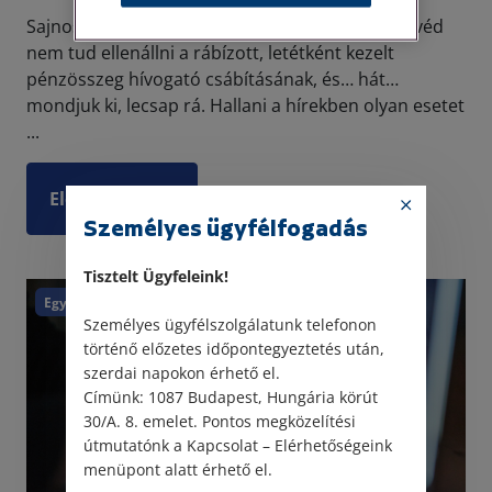
Sajnos időről időre előfordul, hogy egy-egy ügyvéd
nem tud ellenállni a rábízott, letétként kezelt
pénzösszeg hívogató csábításának, és… hát…
mondjuk ki, lecsap rá. Hallani a hírekben olyan esetet
...
Elolvasom
Személyes ügyfélfogadás
Tisztelt Ügyfeleink!
Egyéb
Kártérítés
Polgári törvénykönyv
Személyes ügyfélszolgálatunk telefonon
történő előzetes időpontegyeztetés után,
szerdai napokon érhető el.
Címünk: 1087 Budapest, Hungária körút
30/A. 8. emelet. Pontos megközelítési
útmutatónk a Kapcsolat – Elérhetőségeink
menüpont alatt érhető el.