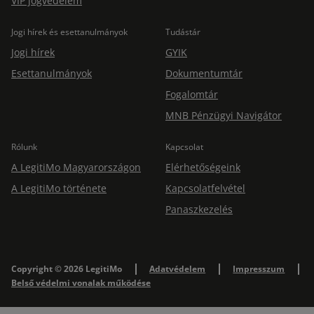
VIP jogvédelem
Jogi hírek és esettanulmányok
Tudástár
Jogi hírek
GYIK
Esettanulmányok
Dokumentumtár
Fogalomtár
MNB Pénzügyi Navigátor
Rólunk
Kapcsolat
A LegitiMo Magyarországon
Elérhetőségeink
A LegitiMo története
Kapcsolatfelvétel
Panaszkezelés
Copyright © 2026 LegitiMo
Adatvédelem
Impresszum
Belső védelmi vonalak működése