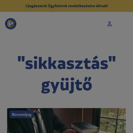
Jogászaink Ügyfeleink rendelkezésére állnak!
"sikkasztás"
gyüjtő
Büntetőjog