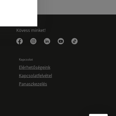
Kövess minket!
Kapcsolat
Elérhetőségeink
Kapcsolatfelvétel
Panaszkezelés