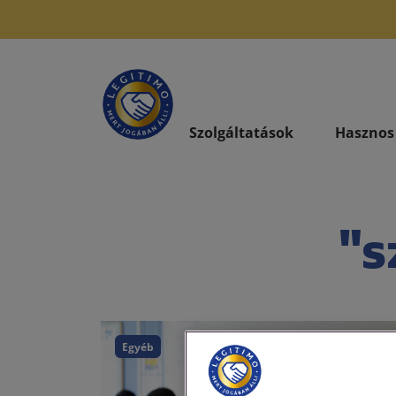
Szolgáltatások
Hasznos
"s
Egyéb