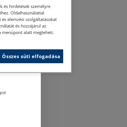
k és hirdetések személyre
hez. Oldalhasználattal
 és elemzési szolgáltatásokat
nálatát és hozzájárul az
ása menüpont alatt megteheti.
Összes süti elfogadása
és
tési
pot