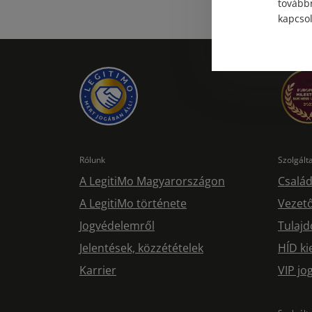
továbbr
kapcsol
Rólunk
Szolgál
A LegitiMo Magyarországon
Család
A LegitiMo története
Vezető
Jogvédelemről
Tulajd
Jelentések, közzétételek
HÍD ki
Karrier
VIP j