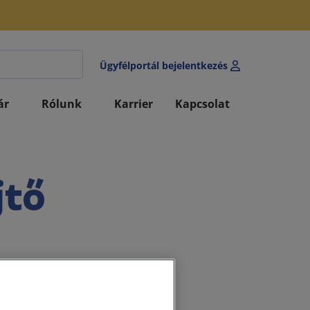
Ügyfélportál bejelentkezés
ár
Rólunk
Karrier
Kapcsolat
jtő