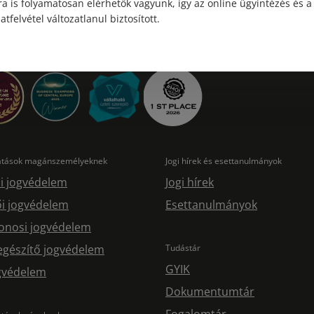
a is folyamatosan elérhetők vagyunk, így az online ügyintézés és a
atfelvétel változatlanul biztosított.
tatások magánszemélyeknek
Jogi hírek és esettanulmányok
i jogvédelem
Jogi hírek
i jogvédelem
Esettanulmányok
onosi jogvédelem
egészítő jogvédelem
Tudástár
GYIK
ogvédelem
Dokumentumtár
Fogalomtár