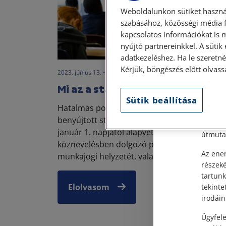
Weboldalunkon sütiket haszná
szabásához, közösségi média f
kapcsolatos információkat is 
nyújtó partnereinkkel. A sütik
Szem
adatkezeléshez. Ha le szeretné 
Kérjük, böngészés előtt olvass
2023. június 13. • LegitiMoadmin
Tisztel
Mi az a státusztörvény?
Sütik beállítása
Személy
Hatalmas port kavart a Kormány által
után, s
benyújtott státusztörvény-tervezet, ami 202
Címünk:
január 1. napjától alapvetően átalakítaná a
útmutat
köznevelésben dolgozó pedagógusok
Az ener
munkajogi helyzetét, valamint a szak...
részek
tartunk
Elolvasom
tekinte
irodáin
Ügyfele