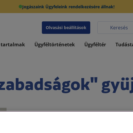
Jogászaink Ügyfeleink rendelkezésére állnak!
Olvasási beállítások
 tartalmak
Ügyféltörténetek
Ügyféltér
Tudást
zabadságok" gyü