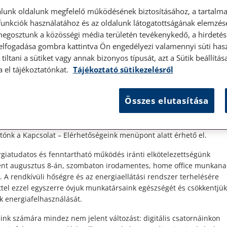
lunk oldalunk megfelelő működésének biztosításához, a tartalma
unkciók használatához és az oldalunk látogatottságának elemzésé
megosztunk a közösségi média területén tevékenykedő, a hirdetési
 elfogadása gombra kattintva Ön engedélyezi valamennyi süti hasz
élyes ügyfélfogadás
tiltani a sütiket vagy annak bizonyos típusát, azt a Sütik beállít
a el tájékoztatónkat.
Tájékoztató sütikezelésről
t Ügyfeleink!
Összes elutasítása
es ügyfélszolgálatunk telefonon történő előzetes időpontegyeztet
zerdai napokon érhető el.
4.
 1087 Budapest, Hungária körút 30/A. 8. emelet. Pontos megközelí
ónk a Kapcsolat – Elérhetőségeink menüpont alatt érhető el.
giatudatos és fenntartható működés iránti elkötelezettségünk
ént augusztus 8-án, szombaton irodamentes, home office munkana
. A rendkívüli hőségre és az energiaellátási rendszer terhelésére
ttel ezzel egyszerre óvjuk munkatársaink egészségét és csökkentjük
k energiafelhasználását.
ink számára mindez nem jelent változást: digitális csatornáinkon