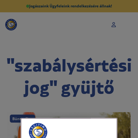
Jogászaink Ügyfeleink rendelkezésére állnak!
"szabálysértési
jog" gyüjtő
Büntetőjog