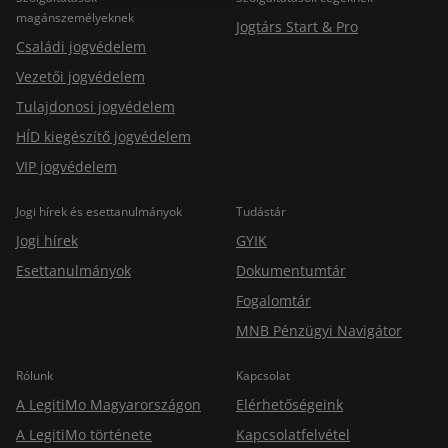
magánszemélyeknek
Jogtárs Start & Pro
Családi jogvédelem
Vezetői jogvédelem
Tulajdonosi jogvédelem
HÍD kiegészítő jogvédelem
VIP jogvédelem
Jogi hírek és esettanulmányok
Tudástár
Jogi hírek
GYIK
Esettanulmányok
Dokumentumtár
Fogalomtár
MNB Pénzügyi Navigátor
Rólunk
Kapcsolat
A LegitiMo Magyarországon
Elérhetőségeink
A LegitiMo története
Kapcsolatfelvétel