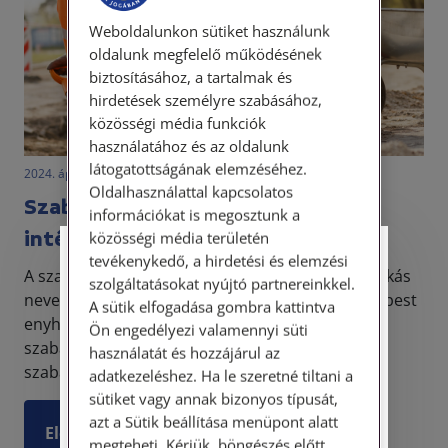
Weboldalunkon sütiket használunk
oldalunk megfelelő működésének
biztosításához, a tartalmak és
hirdetések személyre szabásához,
közösségi média funkciók
használatához és az oldalunk
látogatottságának elemzéséhez.
2024. április 17. • LegitiMoadmin
Oldalhasználattal kapcsolatos
Szabálysértési büntetések és
információkat is megosztunk a
intézkedések
közösségi média területén
tevékenykedő, a hirdetési és elemzési
Személyes ügyfélfogadás
A szabálysértési jogot „kis büntetőjognak” is szokás
szolgáltatásokat nyújtó partnereinkkel.
nevezni. Tény, hogy a büntetőjog területéhez képest
A sütik elfogadása gombra kattintva
Tisztelt Ügyfeleink!
enyhébb jogkövetkezmények jelennek meg a
Ön engedélyezi valamennyi süti
szabálysértési eljárásban, ugyanakkor a
használatát és hozzájárul az
Személyes ügyfélszolgálatunk telefonon
szabálysért...
történő előzetes időpontegyeztetés után,
adatkezeléshez. Ha le szeretné tiltani a
szerdai napokon érhető el.
sütiket vagy annak bizonyos típusát,
Címünk: 1087 Budapest, Hungária körút
azt a Sütik beállítása menüpont alatt
Elolvasom
30/A. 8. emelet. Pontos megközelítési
megteheti. Kérjük, böngészés előtt