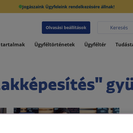
Jogászaink Ügyfeleink rendelkezésére állnak!
Olvasási beállítások
 tartalmak
Ügyféltörténetek
Ügyféltér
Tudást
zakképesítés" gyü
Egyéb