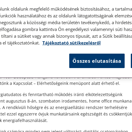
lunk oldalunk megfelelő működésének biztosításához, a tartalma
unkciók használatához és az oldalunk látogatottságának elemzésé
megosztunk a közösségi média területén tevékenykedő, a hirdetési
 elfogadása gombra kattintva Ön engedélyezi valamennyi süti hasz
élyes ügyfélfogadás
tiltani a sütiket vagy annak bizonyos típusát, azt a Sütik beállít
2023. augusztus 1. • LegitiMoadmin
a el tájékoztatónkat.
Tájékoztató sütikezelésről
Vállalkozási tudnivalók
t Ügyfeleink!
Összes elutasítása
es ügyfélszolgálatunk telefonon történő előzetes időpontegyeztet
zerdai napokon érhető el.
Korábban már részletesen írtunk arról, hogyan
 1087 Budapest, Hungária körút 30/A. 8. emelet. Pontos megközelí
lehet valaki egyéni vállalkozó. Ebben az írásban
ónk a Kapcsolat – Elérhetőségeink menüpont alatt érhető el.
további hasznos tudnivalókat, információkat
gyűjtöttünk össze vállalkozók, leendő
giatudatos és fenntartható működés iránti elkötelezettségünk
vállalkozók számára....
ént augusztus 8-án, szombaton irodamentes, home office munkana
. A rendkívüli hőségre és az energiaellátási rendszer terhelésére
ttel ezzel egyszerre óvjuk munkatársaink egészségét és csökkentjük
Elolvasom
k energiafelhasználását.
ink számára mindez nem jelent változást: digitális csatornáinkon