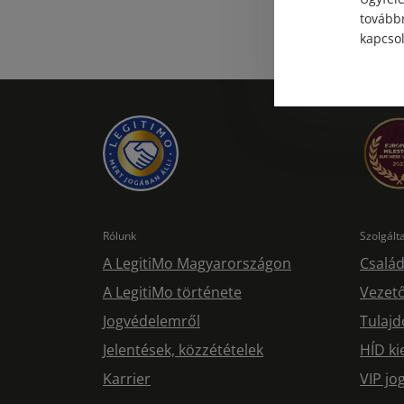
továbbr
kapcsol
Rólunk
Szolgál
A LegitiMo Magyarországon
Család
A LegitiMo története
Vezető
Jogvédelemről
Tulajd
Jelentések, közzétételek
HÍD ki
Karrier
VIP j