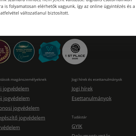
a is folyamatosan elérhetők vagyunk, így az online ügyintézés és a
atfelvétel változatlanul biztosított.
tatások magánszemélyeknek
Jogi hírek és esettanulmányok
i jogvédelem
Jogi hírek
i jogvédelem
Esettanulmányok
onosi jogvédelem
egészítő jogvédelem
Tudástár
GYIK
ogvédelem
Dokumentumtár