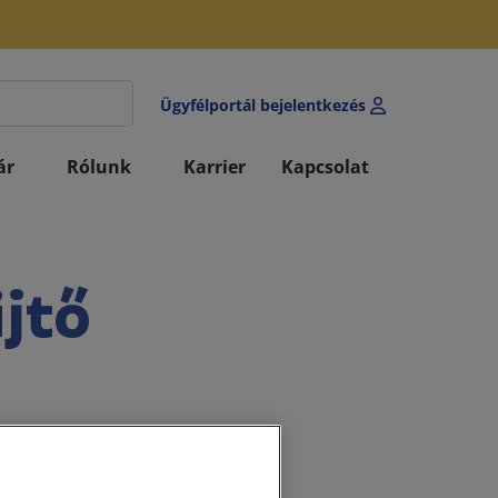
Ügyfélportál bejelentkezés
ár
Rólunk
Karrier
Kapcsolat
jtő