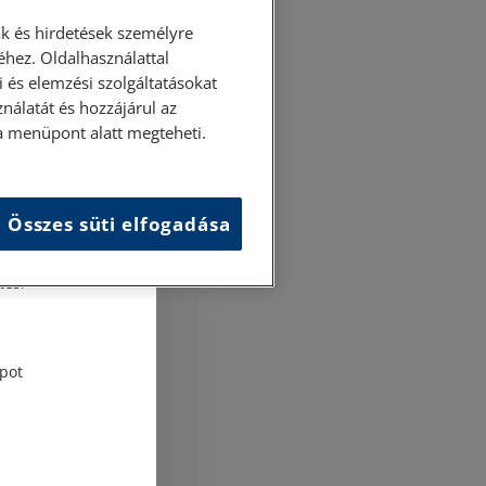
k és hirdetések személyre
hez. Oldalhasználattal
 és elemzési szolgáltatásokat
nálatát és hozzájárul az
ása menüpont alatt megteheti.
Összes süti elfogadása
és
tési
pot