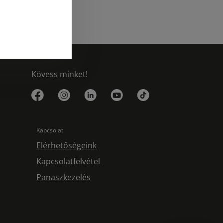
Kövess minket!
Kapcsolat
Elérhetőségeink
Kapcsolatfelvétel
Panaszkezelés