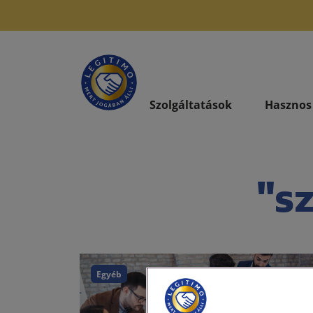
Szolgáltatások
Hasznos
"s
Egyéb