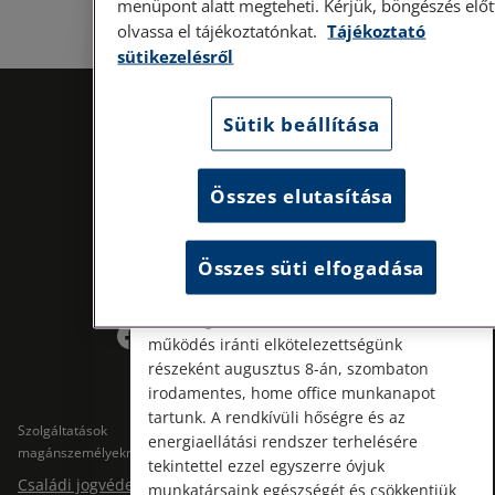
menüpont alatt megteheti. Kérjük, böngészés előt
olvassa el tájékoztatónkat.
Tájékoztató
Személyes ügyfélfogadás
sütikezelésről
Tisztelt Ügyfeleink!
Sütik beállítása
Személyes ügyfélszolgálatunk telefonon
történő előzetes időpontegyeztetés után,
szerdai napokon érhető el.
Összes elutasítása
Címünk: 1087 Budapest, Hungária körút
30/A. 8. emelet. Pontos megközelítési
útmutatónk a Kapcsolat – Elérhetőségeink
Összes süti elfogadása
menüpont alatt érhető el.
Kövess minket!
Az energiatudatos és fenntartható
működés iránti elkötelezettségünk
részeként augusztus 8-án, szombaton
irodamentes, home office munkanapot
tartunk. A rendkívüli hőségre és az
Szolgáltatások
Szolgáltatások cégeknek
energiaellátási rendszer terhelésére
magánszemélyeknek
Jogtárs Start & Pro
tekintettel ezzel egyszerre óvjuk
Családi jogvédelem
munkatársaink egészségét és csökkentjük