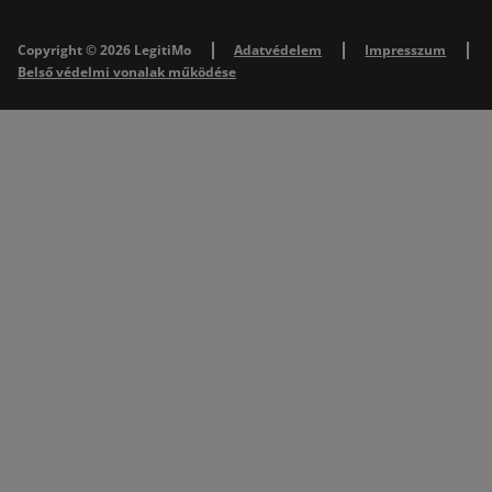
Copyright © 2026 LegitiMo
Adatvédelem
Impresszum
Belső védelmi vonalak működése