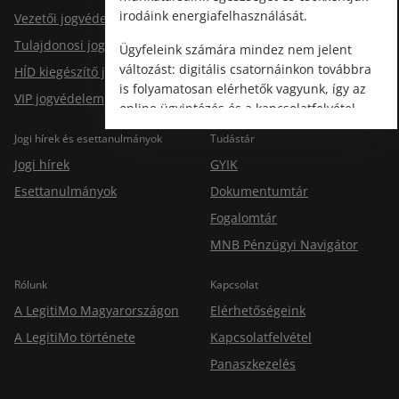
irodáink energiafelhasználását.
Vezetői jogvédelem
Tulajdonosi jogvédelem
Ügyfeleink számára mindez nem jelent
változást: digitális csatornáinkon továbbra
HÍD kiegészítő jogvédelem
is folyamatosan elérhetők vagyunk, így az
VIP jogvédelem
online ügyintézés és a kapcsolatfelvétel
változatlanul biztosított.
Jogi hírek és esettanulmányok
Tudástár
Jogi hírek
GYIK
Esettanulmányok
Dokumentumtár
Fogalomtár
MNB Pénzügyi Navigátor
Rólunk
Kapcsolat
A LegitiMo Magyarországon
Elérhetőségeink
A LegitiMo története
Kapcsolatfelvétel
Panaszkezelés