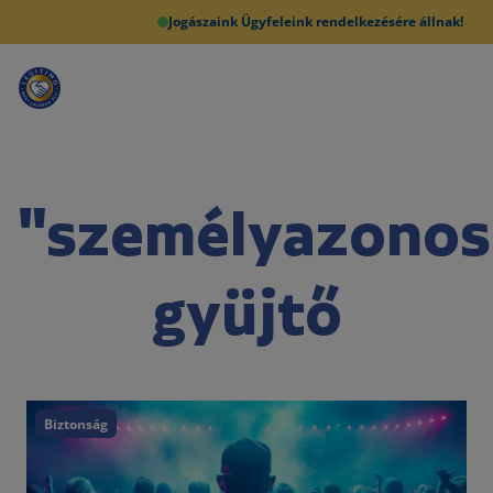
Jogászaink Ügyfeleink rendelkezésére állnak!
"személyazonos
gyüjtő
Biztonság