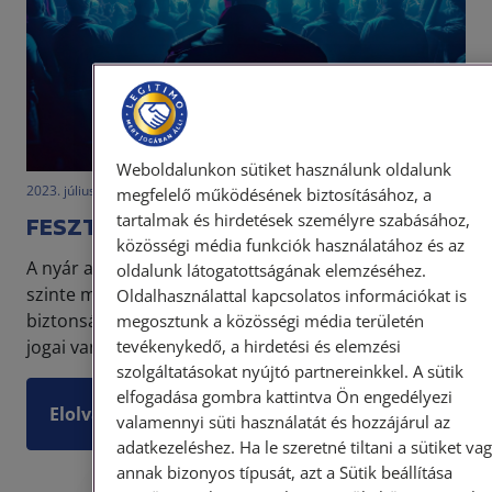
Weboldalunkon sütiket használunk oldalunk
2023. július 12. • dr. Gombolai Éva
megfelelő működésének biztosításához, a
tartalmak és hirdetések személyre szabásához,
FESZTIVÁLOK ÉS BIZTONSÁGI ŐRÖK
közösségi média funkciók használatához és az
A nyár a fesztiválok és koncertek időszaka. Ma már
oldalunk látogatottságának elemzéséhez.
szinte minden rendezvény kötelező tartozéka a
Oldalhasználattal kapcsolatos információkat is
biztonsági beengedés, így tekintsük át, hogy milyen
megosztunk a közösségi média területén
tevékenykedő, a hirdetési és elemzési
jogai vannak ilyen esetben a biztonsági őröknek.
szolgáltatásokat nyújtó partnereinkkel. A sütik
elfogadása gombra kattintva Ön engedélyezi
Elolvasom
valamennyi süti használatát és hozzájárul az
adatkezeléshez. Ha le szeretné tiltani a sütiket va
annak bizonyos típusát, azt a Sütik beállítása