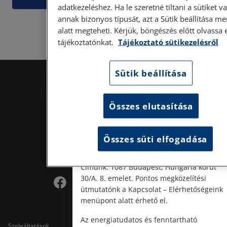
adatkezeléshez. Ha le szeretné tiltani a sütiket v
annak bizonyos típusát, azt a Sütik beállítása m
alatt megteheti. Kérjük, böngészés előtt olvassa 
tájékoztatónkat.
Tájékoztató sütikezelésről
Sütik beállítása
Személyes ügyfélfogadás
Összes elutasítása
Tisztelt Ügyfeleink!
Személyes ügyfélszolgálatunk telefonon
Összes süti elfogadása
történő előzetes időpontegyeztetés után,
szerdai napokon érhető el.
Kövess minket!
Címünk: 1087 Budapest, Hungária körút
30/A. 8. emelet. Pontos megközelítési
útmutatónk a Kapcsolat – Elérhetőségeink
menüpont alatt érhető el.
Az energiatudatos és fenntartható
Szolgáltatások
Szolgáltatások cégeknek