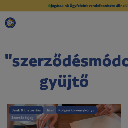
Jogászaink Ügyfeleink rendelkezésére állnak!
"szerződésmódo
gyüjtő
Bank & biztosítás
Hitel
Polgári törvénykönyv
Szerződésjog