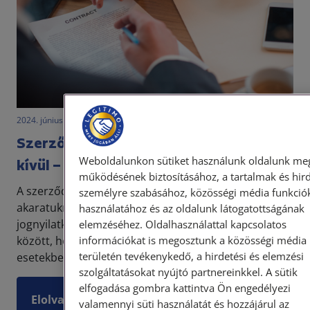
2024. június 17. • LegitiMoadmin
Szerződésmódosítás a felek akaratán
Weboldalunkon sütiket használunk oldalunk meg
kívül – valóban lehetséges?
működésének biztosításához, a tartalmak és hir
A szerződés egy legalább két személy között, az
személyre szabásához, közösségi média funkció
akaratuknak megfelelően létrejövő kölcsönös
használatához és az oldalunk látogatottságának
jognyilatkozat. A felek szabadon kiköthetik maguk
elemzéséhez. Oldalhasználattal kapcsolatos
információkat is megosztunk a közösségi média
között, hogy a szerződést ki és mikor, milyen
területén tevékenykedő, a hirdetési és elemzési
esetekben...
szolgáltatásokat nyújtó partnereinkkel. A sütik
elfogadása gombra kattintva Ön engedélyezi
Elolvasom
valamennyi süti használatát és hozzájárul az