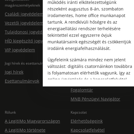
működés iránti elkötelezettségünk
magánszemélyeknek
Jogtárs Start & Pro
részeként augusztus 8-án, szombaton
Családi jogvédelem
irodamentes, home office munkanapot
tartunk. A rendkívüli hőségre és az
Vezetői jogvédelem
energiaellátási rendszer terhelésére
Tulajdonosi jogvédelem
tekintettel ezzel egyszerre óvjuk
HÍD kiegészítő jogvédelem
munkatársaink egészségét és csökkentjük
irodáink energiafelhasználását.
VIP jogvédelem
Ügyfeleink számára mindez nem jelent
Jogi hírek és esettanulmányok
Tudástár
változást: digitális csatornáinkon továbbra
Jogi hírek
GYIK
is folyamatosan elérhetők vagyunk, így az
online ügyintézés és a kapcsolatfelvétel
Esettanulmányok
Dokumentumtár
változatlanul biztosított.
Fogalomtár
MNB Pénzügyi Navigátor
Rólunk
Kapcsolat
A LegitiMo Magyarországon
Elérhetőségeink
A LegitiMo története
Kapcsolatfelvétel