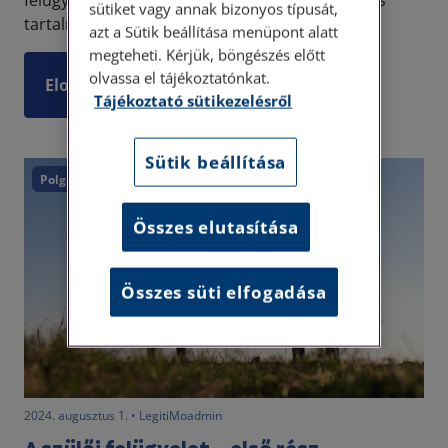
felügyelet szabályozási elveit, annak fogalmát és
sütiket vagy annak bizonyos típusát,
tartalmát. Alábbiakban a szülői felügyele...
azt a Sütik beállítása menüpont alatt
megteheti. Kérjük, böngészés előtt
olvassa el tájékoztatónkat.
Elolvasom
Tájékoztató sütikezelésről
Sütik beállítása
Polgári törvénykönyv
Összes elutasítása
Összes süti elfogadása
2024. augusztus 1. • LegitiMoadmin