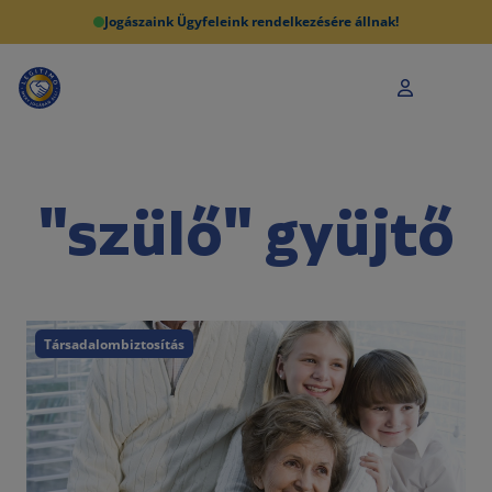
Jogászaink Ügyfeleink rendelkezésére állnak!
"szülő" gyüjtő
Társadalombiztosítás