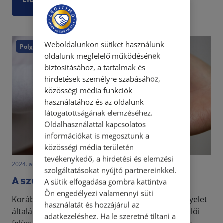
Weboldalunkon sütiket használunk
Polgári törvénykönyv
Családjog
oldalunk megfelelő működésének
biztosításához, a tartalmak és
hirdetések személyre szabásához,
közösségi média funkciók
használatához és az oldalunk
látogatottságának elemzéséhez.
Oldalhasználattal kapcsolatos
információkat is megosztunk a
közösségi média területén
tevékenykedő, a hirdetési és elemzési
2024. augusztus 5. • LegitiMoadmin
szolgáltatásokat nyújtó partnereinkkel.
A szülői felügyelet – második rész
A sütik elfogadása gombra kattintva
Ön engedélyezi valamennyi süti
Korábbi írásunkban foglalkoztunk a szülői felügyelet
használatát és hozzájárul az
általános szabályaival. E körben vizsgáltuk a szülői
adatkezeléshez. Ha le szeretné tiltani a