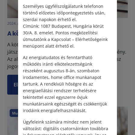
Személyes ügyfélszolgálatunk telefonon
történő előzetes időpontegyeztetés után,
szerdai napokon érhető el.
2024. április 30. • dr. Szalai Krisztina
Címünk: 1087 Budapest, Hungária körút
A kötelesrész rendeltetése
30/A. 8. emelet. Pontos megközelítési
útmutatónk a Kapcsolat – Elérhetőségeink
A kötelesrész, mint jogintézmény öröklés esetén
menüpont alatt érhető el.
játszik jelentős szerepet, mint egyfajta kötelmi igény.
Az energiatudatos és fenntartható
Az alábbiakban kiderül, pontosan kik a kötelesrész
működés iránti elkötelezettségünk
jogosultjai, mekkora annak mértéke, mi a r...
részeként augusztus 8-án, szombaton
irodamentes, home office munkanapot
tartunk. A rendkívüli hőségre és az
Elolvasom
energiaellátási rendszer terhelésére
tekintettel ezzel egyszerre óvjuk
munkatársaink egészségét és csökkentjük
irodáink energiafelhasználását.
Munkajog
Ügyfeleink számára mindez nem jelent
változást: digitális csatornáinkon továbbra