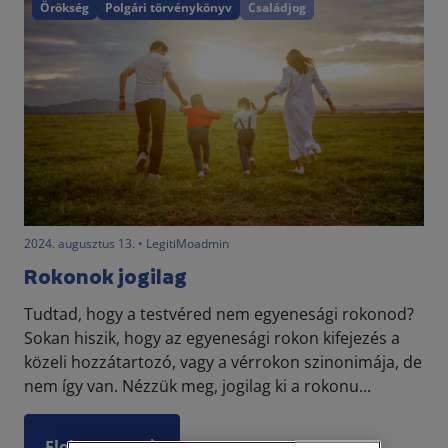
Örökség
Polgári törvénykönyv
Családjog
2024. augusztus 13. • LegitiMoadmin
Rokonok jogilag
Tudtad, hogy a testvéred nem egyenesági rokonod?
Sokan hiszik, hogy az egyenesági rokon kifejezés a
közeli hozzátartozó, vagy a vérrokon szinonimája, de
nem így van. Nézzük meg, jogilag ki a rokonu...
Elolvasom