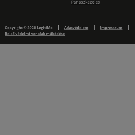
Panaszkezelés
Copyright © 2026 LegitiMo
Adatvédelem
Impresszum
Belső védelmi vonalak működése