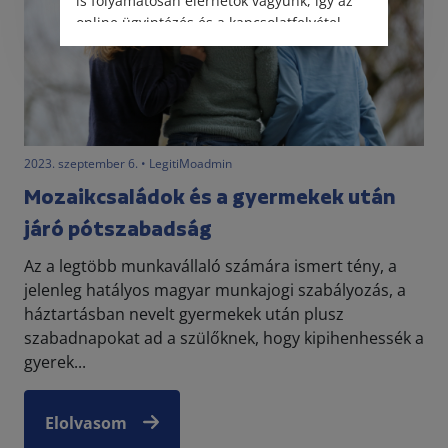
is folyamatosan elérhetők vagyunk, így az
online ügyintézés és a kapcsolatfelvétel
változatlanul biztosított.
2023. szeptember 6. • LegitiMoadmin
Mozaikcsaládok és a gyermekek után
járó pótszabadság
Az a legtöbb munkavállaló számára ismert tény, a
jelenleg hatályos magyar munkajogi szabályozás, a
háztartásban nevelt gyermekek után plusz
szabadnapokat ad a szülőknek, hogy kipihenhessék a
gyerek...
Elolvasom