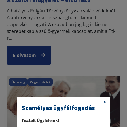
A szülői felügyelet – első rész
A hatályos Polgári Törvénykönyv a család védelmét –
Alaptörvényünkkel összhangban – kiemelt
alapelvként rögzíti. A családban jogilag is kiemelt
szerepet kap a szülő-gyermek kapcsolat, amit a Ptk.
r...
Elolvasom
Örökség
Végrendelet
Személyes ügyfélfogadás
Tisztelt Ügyfeleink!