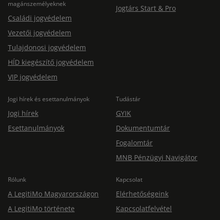
magánszemélyeknek
Jogtárs Start & Pro
Családi jogvédelem
Vezetői jogvédelem
Tulajdonosi jogvédelem
HÍD kiegészítő jogvédelem
VIP jogvédelem
Jogi hírek és esettanulmányok
Tudástár
Jogi hírek
GYIK
Esettanulmányok
Dokumentumtár
Fogalomtár
MNB Pénzügyi Navigátor
Rólunk
Kapcsolat
A LegitiMo Magyarországon
Elérhetőségeink
A LegitiMo története
Kapcsolatfelvétel