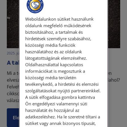
Weboldalunkon sütiket használunk
oldalunk megfelelő működésének
biztosításához, a tartalmak és
hirdetések személyre szabásához,
közösségi média funkciók
használatához és az oldalunk
2025. július 25. • dr. Szabó Krisztián
látogatottságának elemzéséhez.
A találás jogi szabályozása 2.
Oldalhasználattal kapcsolatos
információkat is megosztunk a
Mi a teendőnk abban a helyzetben, ha valamilyen
közösségi média területén
elvesztett értékes tárgyat vagy pénz találunk valahol?
tevékenykedő, a hirdetési és elemzési
Felvehetjük és megtarthatjuk? Jelen
szolgáltatásokat nyújtó partnereinkkel.
cikksorozatunkban ezekre a kérdésekre fogunk
A sütik elfogadása gombra kattintva
válaszolni.
Ön engedélyezi valamennyi süti
használatát és hozzájárul az
adatkezeléshez. Ha le szeretné tiltani a
Elolvasom
sütiket vagy annak bizonyos típusát,