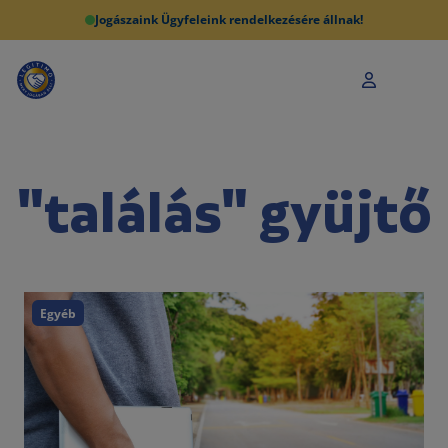
Jogászaink Ügyfeleink rendelkezésére állnak!
"találás" gyüjtő
Egyéb