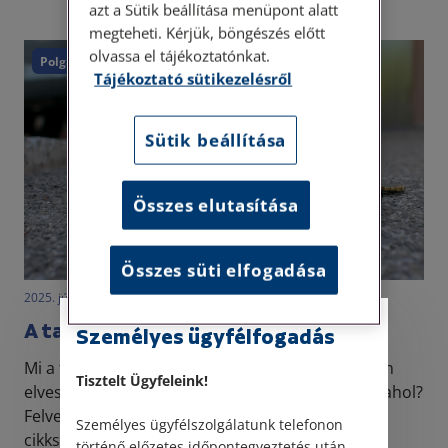
azt a Sütik beállítása menüpont alatt
megteheti. Kérjük, böngészés előtt
olvassa el tájékoztatónkat.
Polgári törvénykönyv
Tájékoztató sütikezelésről
Sütik beállítása
Összes elutasítása
Összes süti elfogadása
2025. július 23. • dr. Szabó Krisztián
A találás jogi szabályozása 1.
Személyes ügyfélfogadás
Mi a teendőnk abban a helyzetben, ha valamilyen
Tisztelt Ügyfeleink!
elvesztett értékes tárgyat vagy pénz találunk valahol?
Felvehetjük és megtarthatjuk? Jelen
Személyes ügyfélszolgálatunk telefonon
cikksorozatunkban ezekre a kérdésekre fogunk
történő előzetes időpontegyeztetés után,