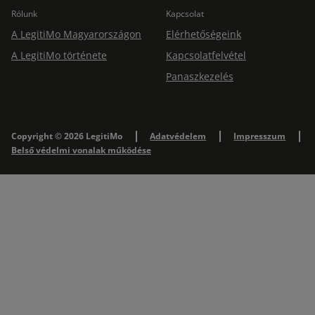
Rólunk
Kapcsolat
A LegitiMo Magyarországon
Elérhetőségeink
A LegitiMo története
Kapcsolatfelvétel
Panaszkezelés
Copyright © 2026 LegitiMo
Adatvédelem
Impresszum
Belső védelmi vonalak működése