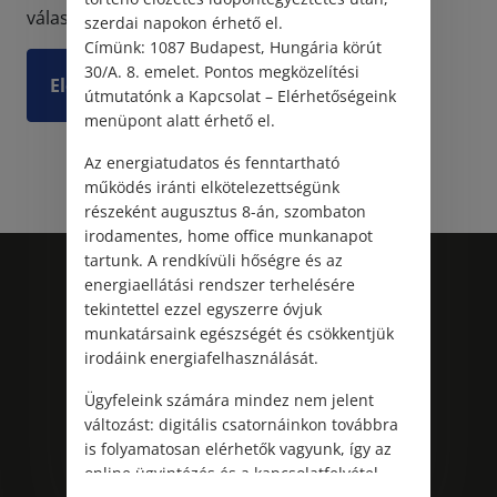
válaszolni.
szerdai napokon érhető el.
Címünk: 1087 Budapest, Hungária körút
30/A. 8. emelet. Pontos megközelítési
Elolvasom
útmutatónk a Kapcsolat – Elérhetőségeink
menüpont alatt érhető el.
Az energiatudatos és fenntartható
működés iránti elkötelezettségünk
részeként augusztus 8-án, szombaton
irodamentes, home office munkanapot
tartunk. A rendkívüli hőségre és az
energiaellátási rendszer terhelésére
tekintettel ezzel egyszerre óvjuk
munkatársaink egészségét és csökkentjük
irodáink energiafelhasználását.
Ügyfeleink számára mindez nem jelent
változást: digitális csatornáinkon továbbra
is folyamatosan elérhetők vagyunk, így az
Kövess minket!
online ügyintézés és a kapcsolatfelvétel