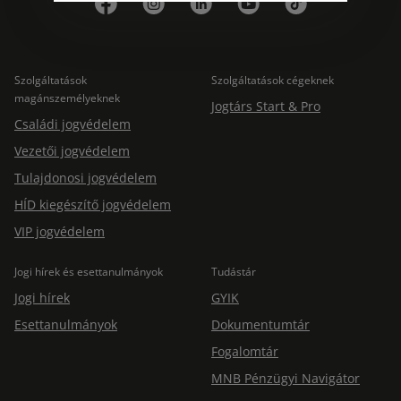
változatlanul biztosított.
Szolgáltatások
Szolgáltatások cégeknek
magánszemélyeknek
Jogtárs Start & Pro
Családi jogvédelem
Vezetői jogvédelem
Tulajdonosi jogvédelem
HÍD kiegészítő jogvédelem
VIP jogvédelem
Jogi hírek és esettanulmányok
Tudástár
Jogi hírek
GYIK
Esettanulmányok
Dokumentumtár
Fogalomtár
MNB Pénzügyi Navigátor