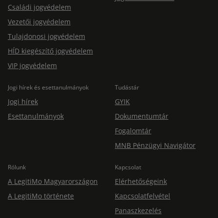
Családi jogvédelem
Vezetői jogvédelem
Tulajdonosi jogvédelem
HÍD kiegészítő jogvédelem
VIP jogvédelem
Jogi hírek és esettanulmányok
Tudástár
Jogi hírek
GYIK
Esettanulmányok
Dokumentumtár
Fogalomtár
MNB Pénzügyi Navigátor
Rólunk
Kapcsolat
A LegitiMo Magyarországon
Elérhetőségeink
A LegitiMo története
Kapcsolatfelvétel
Panaszkezelés