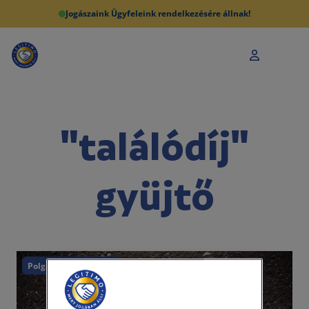
Jogászaink Ügyfeleink rendelkezésére állnak!
"találódíj"
gyüjtő
Polgári törvénykönyv