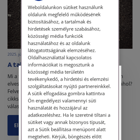
Weboldalunkon sütiket használunk
oldalunk megfelelő működésének
biztosításához, a tartalmak és
hirdetések személyre szabásához,
közösségi média funkciók
használatához és az oldalunk
látogatottságának elemzéséhez.
2025. július 25. • dr. Szabó Krisztián
Oldalhasználattal kapcsolatos
A találás jogi szabályozása 2.
információkat is megosztunk a
közösségi média területén
Mi a teendőnk abban a helyzetben, ha valamilyen
Személyes ügyfélfogadás
tevékenykedő, a hirdetési és elemzési
elvesztett értékes tárgyat vagy pénz találunk valahol?
szolgáltatásokat nyújtó partnereinkkel.
Felvehetjük és megtarthatjuk? Jelen
Tisztelt Ügyfeleink!
A sütik elfogadása gombra kattintva
cikksorozatunkban ezekre a kérdésekre fogunk
Ön engedélyezi valamennyi süti
Személyes ügyfélszolgálatunk telefonon
válaszolni.
használatát és hozzájárul az
történő előzetes időpontegyeztetés után,
adatkezeléshez. Ha le szeretné tiltani a
szerdai napokon érhető el.
sütiket vagy annak bizonyos típusát,
Elolvasom
Címünk: 1087 Budapest, Hungária körút
azt a Sütik beállítása menüpont alatt
30/A. 8. emelet. Pontos megközelítési
megteheti. Kérjük, böngészés előtt
útmutatónk a Kapcsolat – Elérhetőségeink