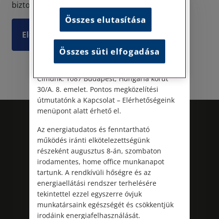
Személyes ügyfélfogadás
biztosított a részükre. 2024. január 1-t...
Összes elutasítása
Tisztelt Ügyfeleink!
Elolvasom
Személyes ügyfélszolgálatunk telefonon
Összes süti elfogadása
történő előzetes időpontegyeztetés után,
szerdai napokon érhető el.
Címünk: 1087 Budapest, Hungária körút
30/A. 8. emelet. Pontos megközelítési
útmutatónk a Kapcsolat – Elérhetőségeink
menüpont alatt érhető el.
Az energiatudatos és fenntartható
működés iránti elkötelezettségünk
részeként augusztus 8-án, szombaton
irodamentes, home office munkanapot
tartunk. A rendkívüli hőségre és az
energiaellátási rendszer terhelésére
tekintettel ezzel egyszerre óvjuk
Kövess minket!
munkatársaink egészségét és csökkentjük
irodáink energiafelhasználását.