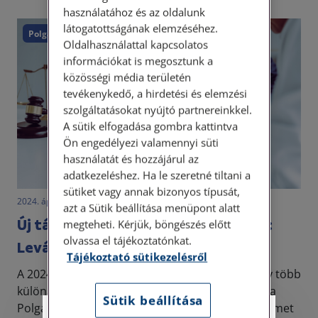
használatához és az oldalunk
látogatottságának elemzéséhez.
Polgári törvénykönyv
Oldalhasználattal kapcsolatos
információkat is megosztunk a
közösségi média területén
tevékenykedő, a hirdetési és elemzési
szolgáltatásokat nyújtó partnereinkkel.
A sütik elfogadása gombra kattintva
Ön engedélyezi valamennyi süti
használatát és hozzájárul az
adatkezeléshez. Ha le szeretné tiltani a
sütiket vagy annak bizonyos típusát,
2024. április 11. • LegitiMoadmin
azt a Sütik beállítása menüpont alatt
Új társasági jogi fogalom a Ptk-ban:
megteheti. Kérjük, böngészés előtt
olvassa el tájékoztatónkat.
Leválás
Tájékoztató sütikezelésről
A 2024-es év előtt, amennyiben egy jogi személy több
különálló jogi személlyé kívánt válni, akkor erre a
Sütik beállítása
Polgári Törvénykönyv különválás és kiválás jogcímet