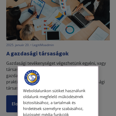
2025. január 20. • LegitiMoadmin
A gazdasági társaságok
Gazdasági tevékenységet végezhetünk egyéni, vagy
társas formában. Utóbbi esetben általában
gazdasági társaságot létesítünk, ugyanis így
praktikus az üzleti életben részt venni. A gazdasági
társaság...
Weboldalunkon sütiket használunk
oldalunk megfelelő működésének
biztosításához, a tartalmak és
Elolvasom
hirdetések személyre szabásához,
közösségi média funkciók