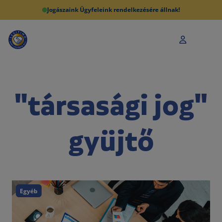
Jogászaink Ügyfeleink rendelkezésére állnak!
"társasági jog"
gyüjtő
Egyéb