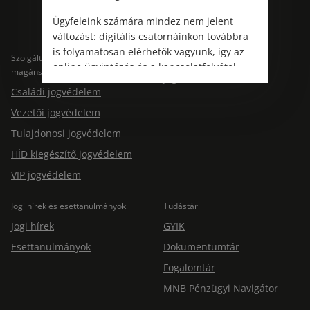
Ügyfeleink számára mindez nem jelent
változást: digitális csatornáinkon továbbra
is folyamatosan elérhetők vagyunk, így az
Szolgáltatások
Szolgáltatások cégeknek
online ügyintézés és a kapcsolatfelvétel
magánszemélyeknek
Jogtárs Start & Pro
változatlanul biztosított.
Családi jogvédelem
Vezetői jogvédelem
Tulajdonosi jogvédelem
HÍD kiegészítő jogvédelem
VIP jogvédelem
Jogi hírek és esettanulmányok
Tudástár
Jogi hírek
GYIK
Esettanulmányok
Dokumentumtár
Fogalomtár
MNB Pénzügyi Navigátor