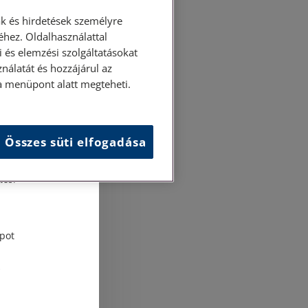
k és hirdetések személyre
hez. Oldalhasználattal
 és elemzési szolgáltatásokat
nálatát és hozzájárul az
ása menüpont alatt megteheti.
Összes süti elfogadása
és
tési
pot