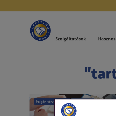
Szolgáltatások
Hasznos
"tar
Polgári törvénykönyv
Szerződésjog