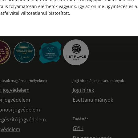
a is folyamatosan elérhetők vagyunk, így az online ügyintézés és a
atfelvétel változatlanul biztosított.
tatások magánszemélyeknek
Jogi hírek és esettanulmányok
i jogvédelem
Jogi hírek
i jogvédelem
Esettanulmányok
onosi jogvédelem
egészítő jogvédelem
Tudástár
GYIK
ogvédelem
Dokumentumtár