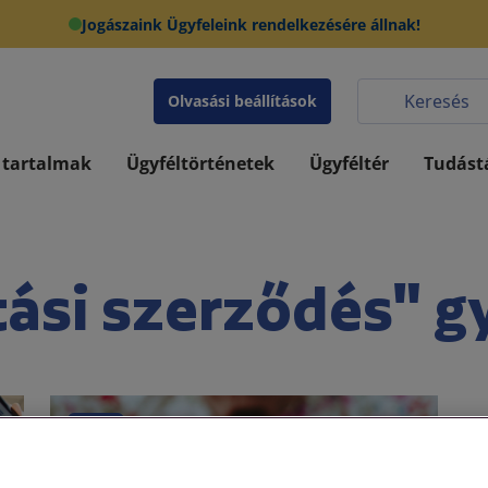
Jogászaink Ügyfeleink rendelkezésére állnak!
Olvasási beállítások
 tartalmak
Ügyféltörténetek
Ügyféltér
Tudást
tási szerződés" g
Egyéb