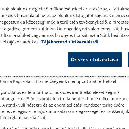
lunk oldalunk megfelelő működésének biztosításához, a tartalma
unkciók használatához és az oldalunk látogatottságának elemzésé
megosztunk a közösségi média területén tevékenykedő, a hirdetési
 elfogadása gombra kattintva Ön engedélyezi valamennyi süti hasz
élyes ügyfélfogadás
tiltani a sütiket vagy annak bizonyos típusát, azt a Sütik beállít
2023. szeptember 4. • LegitiMoadmin
a el tájékoztatónkat.
Tájékoztató sütikezelésről
Tartási szerződés – ilyen még
t Ügyfeleink!
létezik?
Összes elutasítása
es ügyfélszolgálatunk telefonon történő előzetes időpontegyeztet
zerdai napokon érhető el.
an
Nem is olyan rég még szinte minden nap
 1087 Budapest, Hungária körút 30/A. 8. emelet. Pontos megközelí
nek
lehetett hallani legalább egy olyan hírről,
ónk a Kapcsolat – Elérhetőségeink menüpont alatt érhető el.
aminek témája az volt, hogy idős, elesett
embereket csaptak be úgynevezett tartási
giatudatos és fenntartható működés iránti elkötelezettségünk
szerződésekkel. Bár napjainkban...
ént augusztus 8-án, szombaton irodamentes, home office munkana
. A rendkívüli hőségre és az energiaellátási rendszer terhelésére
ttel ezzel egyszerre óvjuk munkatársaink egészségét és csökkentjük
Elolvasom
k energiafelhasználását.
ink számára mindez nem jelent változást: digitális csatornáinkon