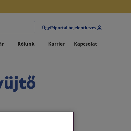
Ügyfélportál bejelentkezés
ár
Rólunk
Karrier
Kapcsolat
yüjtő