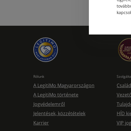
továbbr
kapcsol
Rólunk
Szolgál
A LegitiMo Magyarországon
Család
A LegitiMo története
Vezető
Jogvédelemről
Tulajd
Jelentések, közzétételek
HÍD ki
Karrier
VIP j