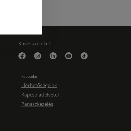
Kövess minket!
Kapcsolat
Elérhetőségeink
Kapcsolatfelvétel
Panaszkezelés