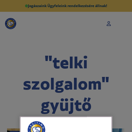
Jogászaink Ügyfeleink rendelkezésére állnak!
"telki
szolgalom"
gyüjtő