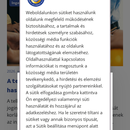
Ingatlan
Weboldalunkon sütiket használunk
oldalunk megfelelő működésének
biztosításához, a tartalmak és
hirdetések személyre szabásához,
közösségi média funkciók
használatához és az oldalunk
látogatottságának elemzéséhez.
Oldalhasználattal kapcsolatos
információkat is megosztunk a
2026. január 19. • dr. Szabó Krisztián
közösségi média területén
tevékenykedő, a hirdetési és elemzési
A telki szolgalom és a közérdekű
Személyes ügyfélfogadás
szolgáltatásokat nyújtó partnereinkkel.
használat
A sütik elfogadása gombra kattintva
Tisztelt Ügyfeleink!
Ön engedélyezi valamennyi süti
A telki szolgalom és a közérdekű használat olyan
használatát és hozzájárul az
jogintézmények, amelyek a tulajdonjog gyakorlását
Személyes ügyfélszolgálatunk telefonon
adatkezeléshez. Ha le szeretné tiltani a
korlátozhatják, mégis sok esetben elengedhetetlenek
történő előzetes időpontegyeztetés után,
sütiket vagy annak bizonyos típusát,
az ingatlanok rendeltetésszerű használatához. ...
szerdai napokon érhető el.
azt a Sütik beállítása menüpont alatt
Címünk: 1087 Budapest, Hungária körút