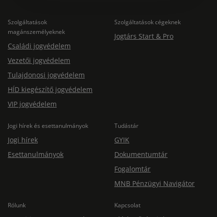
Szolgáltatások
Szolgáltatások cégeknek
magánszemélyeknek
Jogtárs Start & Pro
Családi jogvédelem
Vezetői jogvédelem
Tulajdonosi jogvédelem
HÍD kiegészítő jogvédelem
VIP jogvédelem
Jogi hírek és esettanulmányok
Tudástár
Jogi hírek
GYIK
Esettanulmányok
Dokumentumtár
Fogalomtár
MNB Pénzügyi Navigátor
Rólunk
Kapcsolat