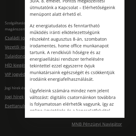
30/A. 8. emelet. Pontos megközelítési
útmutatónk a Kapcsolat – Elérhetőségeink
menüpont alatt érhető el.
Szolgáltatások
Szolgáltatások cégeknek
Az energiatudatos és fenntartható
magánszemélyeknek
Jogtárs Start & Pro
működés iránti elkötelezettségünk
Családi jogvédelem
részeként augusztus 8-án, szombaton
irodamentes, home office munkanapot
Vezetői jogvédelem
tartunk. A rendkívüli hőségre és az
Tulajdonosi jogvédelem
energiaellátási rendszer terhelésére
HÍD kiegészítő jogvédelem
tekintettel ezzel egyszerre óvjuk
munkatársaink egészségét és csökkentjük
VIP jogvédelem
irodáink energiafelhasználását.
Jogi hírek és esettanulmányok
Tudástár
Ügyfeleink számára mindez nem jelent
Jogi hírek
GYIK
változást: digitális csatornáinkon továbbra
is folyamatosan elérhetők vagyunk, így az
Esettanulmányok
Dokumentumtár
online ügyintézés és a kapcsolatfelvétel
Fogalomtár
változatlanul biztosított.
MNB Pénzügyi Navigátor