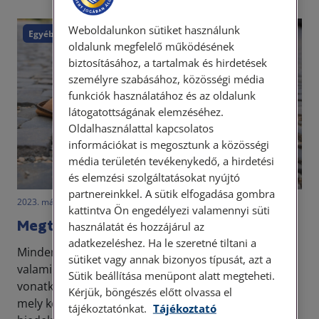
Weboldalunkon sütiket használunk
Egyéb
oldalunk megfelelő működésének
biztosításához, a tartalmak és hirdetések
személyre szabásához, közösségi média
funkciók használatához és az oldalunk
látogatottságának elemzéséhez.
Oldalhasználattal kapcsolatos
információkat is megosztunk a közösségi
média területén tevékenykedő, a hirdetési
és elemzési szolgáltatásokat nyújtó
partnereinkkel. A sütik elfogadása gombra
2023. május 24. • LegitiMoadmin
kattintva Ön engedélyezi valamennyi süti
Megtartható a talált dolog?
használatát és hozzájárul az
adatkezeléshez. Ha le szeretné tiltani a
Mindenkivel előfordult már, hogy elhagyta
sütiket vagy annak bizonyos típusát, azt a
valamilyen holmiját. Az elvesztett tárgyak
Sütik beállítása menüpont alatt megteheti.
vonatkozásában számos kérdés szokott felmerülni,
Kérjük, böngészés előtt olvassa el
mely kérdések vonatkozásában a köznyelv rengeteg
tájékoztatónkat.
Tájékoztató