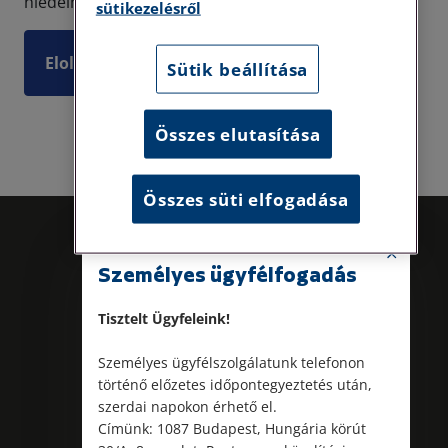
hiedelmet, tév...
sütikezelésről
Elolvasom
Sütik beállítása
Összes elutasítása
Összes süti elfogadása
Személyes ügyfélfogadás
Tisztelt Ügyfeleink!
Személyes ügyfélszolgálatunk telefonon
történő előzetes időpontegyeztetés után,
Kövess minket!
szerdai napokon érhető el.
Címünk: 1087 Budapest, Hungária körút