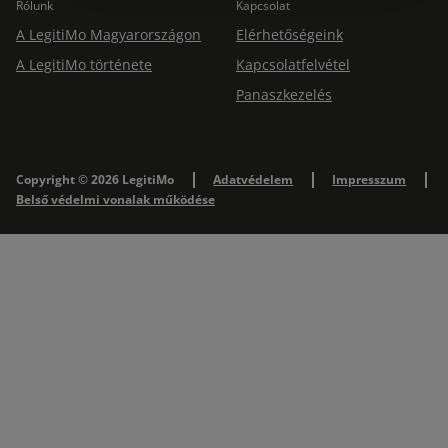
Rólunk
Kapcsolat
A LegitiMo Magyarországon
Elérhetőségeink
A LegitiMo története
Kapcsolatfelvétel
Panaszkezelés
Copyright © 2026 LegitiMo
Adatvédelem
Impresszum
Belső védelmi vonalak működése