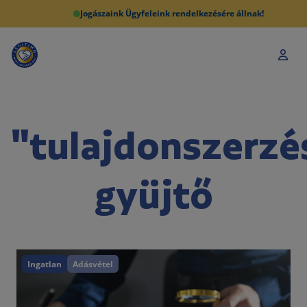
Jogászaink Ügyfeleink rendelkezésére állnak!
"tulajdonszerzé
gyüjtő
Ingatlan
Adásvétel