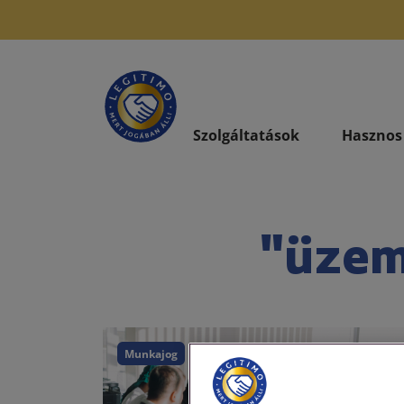
Szolgáltatások
Hasznos
"üzem
Munkajog