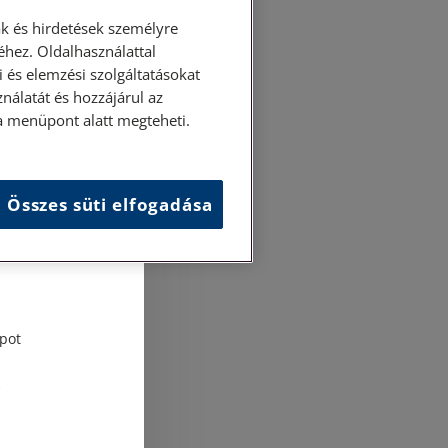
k és hirdetések személyre
hez. Oldalhasználattal
 és elemzési szolgáltatásokat
nálatát és hozzájárul az
ása menüpont alatt megteheti.
Összes süti elfogadása
és
tési
pot