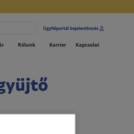
Ügyfélportál bejelentkezés
ár
Rólunk
Karrier
Kapcsolat
gyüjtő