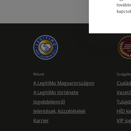
továbbr
kapcsol
Rólunk
Szolgál
A LegitiMo Magyarországon
Család
A LegitiMo története
Vezető
Jogvédelemről
Tulajd
Jelentések, közzétételek
HÍD ki
Karrier
VIP j