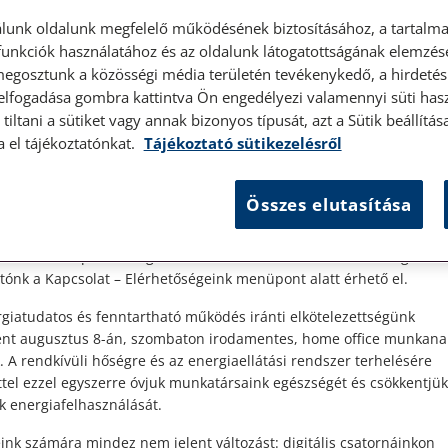
lunk oldalunk megfelelő működésének biztosításához, a tartalma
unkciók használatához és az oldalunk látogatottságának elemzésé
megosztunk a közösségi média területén tevékenykedő, a hirdetési
 elfogadása gombra kattintva Ön engedélyezi valamennyi süti hasz
élyes ügyfélfogadás
tiltani a sütiket vagy annak bizonyos típusát, azt a Sütik beállít
a el tájékoztatónkat.
Tájékoztató sütikezelésről
t Ügyfeleink!
Összes elutasítása
es ügyfélszolgálatunk telefonon történő előzetes időpontegyeztet
zerdai napokon érhető el.
 1087 Budapest, Hungária körút 30/A. 8. emelet. Pontos megközelí
ónk a Kapcsolat – Elérhetőségeink menüpont alatt érhető el.
sét
giatudatos és fenntartható működés iránti elkötelezettségünk
ént augusztus 8-án, szombaton irodamentes, home office munkana
. A rendkívüli hőségre és az energiaellátási rendszer terhelésére
ttel ezzel egyszerre óvjuk munkatársaink egészségét és csökkentjük
k energiafelhasználását.
ink számára mindez nem jelent változást: digitális csatornáinkon