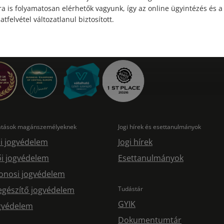
a is folyamatosan elérhetők vagyunk, így az online ügyintézés és a
atfelvétel változatlanul biztosított.
tatások magánszemélyeknek
Jogi hírek és esettanulmányok
i jogvédelem
Jogi hírek
i jogvédelem
Esettanulmányok
onosi jogvédelem
egészítő jogvédelem
Tudástár
GYIK
ogvédelem
Dokumentumtár