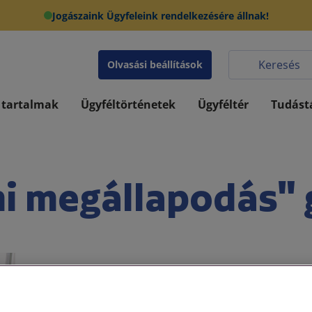
Jogászaink Ügyfeleink rendelkezésére állnak!
Olvasási beállítások
 tartalmak
Ügyféltörténetek
Ügyféltér
Tudást
i megállapodás" 