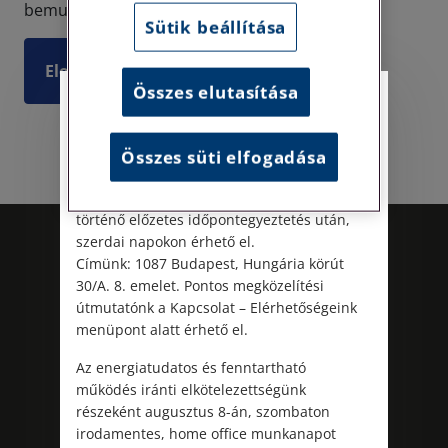
bemutatni.
Sütik beállítása
Elolvasom
Összes elutasítása
Személyes ügyfélfogadás
Tisztelt Ügyfeleink!
Összes süti elfogadása
Személyes ügyfélszolgálatunk telefonon
történő előzetes időpontegyeztetés után,
szerdai napokon érhető el.
Címünk: 1087 Budapest, Hungária körút
30/A. 8. emelet. Pontos megközelítési
útmutatónk a Kapcsolat – Elérhetőségeink
menüpont alatt érhető el.
Az energiatudatos és fenntartható
működés iránti elkötelezettségünk
Kövess minket!
részeként augusztus 8-án, szombaton
irodamentes, home office munkanapot