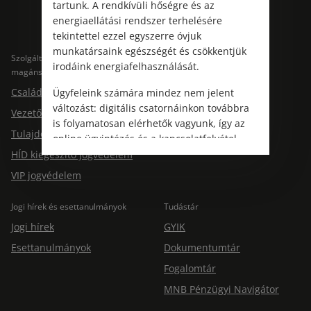
tartunk. A rendkívüli hőségre és az
energiaellátási rendszer terhelésére
tekintettel ezzel egyszerre óvjuk
munkatársaink egészségét és csökkentjük
Szolgáltatások
Szolgáltatások cégeknek
irodáink energiafelhasználását.
magánszemélyeknek
Jogtárs Start & Pro
Családi jogvédelem
Ügyfeleink számára mindez nem jelent
változást: digitális csatornáinkon továbbra
Vezetői jogvédelem
is folyamatosan elérhetők vagyunk, így az
Tulajdonosi jogvédelem
online ügyintézés és a kapcsolatfelvétel
változatlanul biztosított.
HÍD kiegészítő jogvédelem
VIP jogvédelem
Jogi hírek és esettanulmányok
Tudástár
Jogi hírek
GYIK
Esettanulmányok
Dokumentumtár
Fogalomtár
MNB Pénzügyi Navigátor