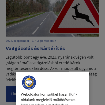
2024. szeptember 12. • LegitiMoadmin
Vadgázolás és kártérítés
Legutóbb pont egy éve, 2023. nyarának végén volt
„slágertéma” a vadgázolásból eredő károk
megtérítésének kérdése. Akkor módosult ugyanis a
vadászati törvény akképpen, hogy a vadásztársaság
felelőss...
Elolvasom
Weboldalunkon sütiket használunk
oldalunk megfelelő működésének
biztosításához, a tartalmak és