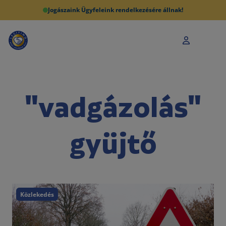
Jogászaink Ügyfeleink rendelkezésére állnak!
"vadgázolás"
gyüjtő
Közlekedés