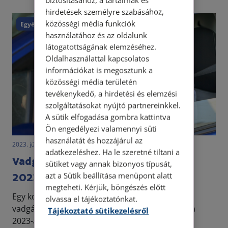
hirdetések személyre szabásához,
közösségi média funkciók
Egyéb
használatához és az oldalunk
látogatottságának elemzéséhez.
Oldalhasználattal kapcsolatos
információkat is megosztunk a
közösségi média területén
tevékenykedő, a hirdetési és elemzési
szolgáltatásokat nyújtó partnereinkkel.
A sütik elfogadása gombra kattintva
Ön engedélyezi valamennyi süti
használatát és hozzájárul az
2023. július 25. • LegitiMoadmin
adatkezeléshez. Ha le szeretné tiltani a
Vadgázolás, változnak a szabályok
sütiket vagy annak bizonyos típusát,
azt a Sütik beállítása menüpont alatt
2023-ban
megteheti. Kérjük, böngészés előtt
Egy korábbi cikkünkben foglalkoztunk már a
olvassa el tájékoztatónkat.
vadgázolás témakörével. Következő cikkükben a
Tájékoztató sütikezelésről
2023-as évben változó szabályokat igyekszünk