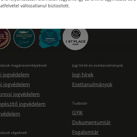
atfelvétel változatlanul biztosított.
tatások magánszemélyeknek
Jogi hírek és esettanulmányok
i jogvédelem
Jogi hírek
i jogvédelem
Esettanulmányok
onosi jogvédelem
egészítő jogvédelem
Tudástár
GYIK
ogvédelem
Dokumentumtár
Fogalomtár
atások cégeknek