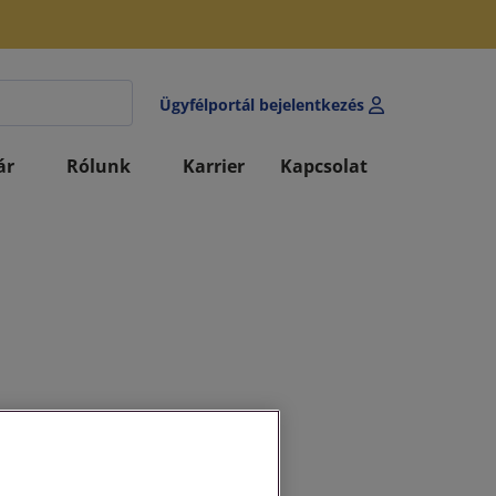
Ügyfélportál bejelentkezés
ár
Rólunk
Karrier
Kapcsolat