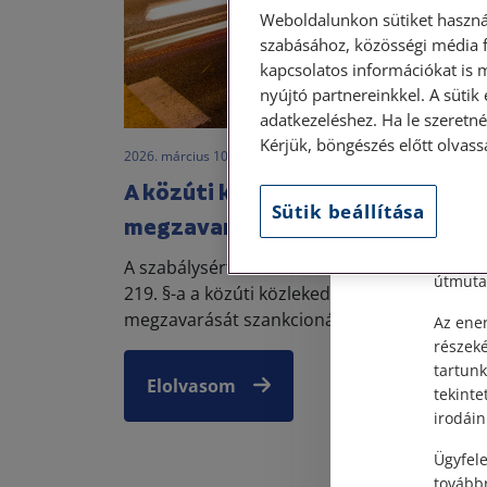
Weboldalunkon sütiket haszná
szabásához, közösségi média f
kapcsolatos információkat is 
nyújtó partnereinkkel. A sütik
Szem
adatkezeléshez. Ha le szeretné 
Kérjük, böngészés előtt olvass
2026. március 10. • dr. Papp Orsolya
Tisztel
A közúti közlekedés rendjének
Sütik beállítása
Személy
megzavarása
után, s
Címünk:
A szabálysértésekről szóló 2012. évi II. törvé
útmutat
219. §-a a közúti közlekedés rendjének
megzavarását szankcionálja.
Az ener
részek
tartunk
Elolvasom
tekinte
irodáin
Ügyfele
továbbr