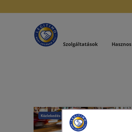
Szolgáltatások
Hasznos
Közlekedés