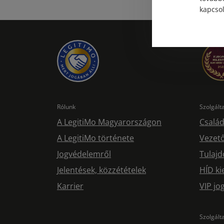
kapcsol
Rólunk
Szolgál
A LegitiMo Magyarországon
Család
A LegitiMo története
Vezető
Jogvédelemről
Tulajd
Jelentések, közzétételek
HÍD ki
Karrier
VIP j
Szolgált