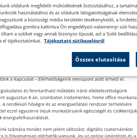
lunk oldalunk megfelelő működésének biztosításához, a tartalma
unkciók használatához és az oldalunk látogatottságának elemzésé
megosztunk a közösségi média területén tevékenykedő, a hirdetési
 elfogadása gombra kattintva Ön engedélyezi valamennyi süti hasz
élyes ügyfélfogadás
tiltani a sütiket vagy annak bizonyos típusát, azt a Sütik beállít
a el tájékoztatónkat.
Tájékoztató sütikezelésről
t Ügyfeleink!
es ügyfélszolgálatunk telefonon történő előzetes időpontegyeztet
Összes elutasítása
zerdai napokon érhető el.
 1087 Budapest, Hungária körút 30/A. 8. emelet. Pontos megközelí
ny
ónk a Kapcsolat – Elérhetőségeink menüpont alatt érhető el.
giatudatos és fenntartható működés iránti elkötelezettségünk
ént augusztus 8-án, szombaton irodamentes, home office munkana
. A rendkívüli hőségre és az energiaellátási rendszer terhelésére
ttel ezzel egyszerre óvjuk munkatársaink egészségét és csökkentjük
k energiafelhasználását.
ink számára mindez nem jelent változást: digitális csatornáinkon
a is folyamatosan elérhetők vagyunk, így az online ügyintézés és a