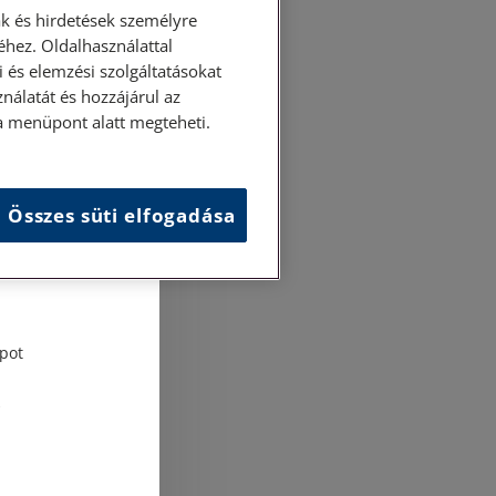
k és hirdetések személyre
hez. Oldalhasználattal
 és elemzési szolgáltatásokat
nálatát és hozzájárul az
ása menüpont alatt megteheti.
és
Összes süti elfogadása
tési
pot