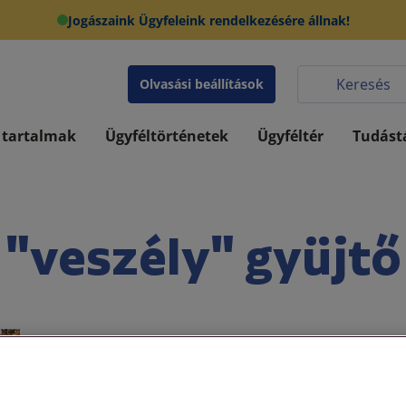
Jogászaink Ügyfeleink rendelkezésére állnak!
Olvasási beállítások
 tartalmak
Ügyféltörténetek
Ügyféltér
Tudást
"veszély" gyüjtő