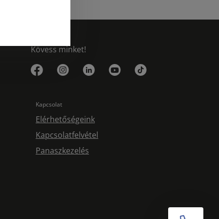
Kövess minket!
Kapcsolat
Elérhetőségeink
Kapcsolatfelvétel
Panaszkezelés