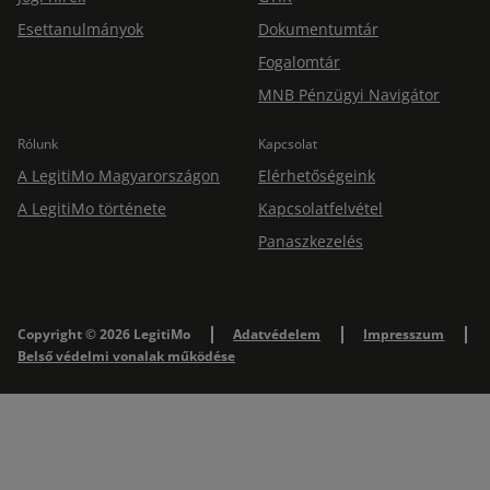
Esettanulmányok
Dokumentumtár
Fogalomtár
MNB Pénzügyi Navigátor
Rólunk
Kapcsolat
A LegitiMo Magyarországon
Elérhetőségeink
A LegitiMo története
Kapcsolatfelvétel
Panaszkezelés
Copyright © 2026 LegitiMo
Adatvédelem
Impresszum
Belső védelmi vonalak működése