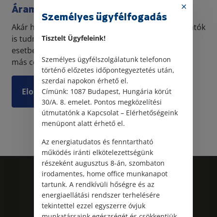
Áramszolgáltató károkozása
Személyes ügyfélfogadás
Akár hisszük, akár nem még a legprofibb szolgáltatók
Tisztelt Ügyfeleink!
is tudnak hibázni, és ezzel kárt okozni. Még olyan
esetben is előfordulhat ez, amikor nem is tudunk
Személyes ügyfélszolgálatunk telefonon
más céghez fordulni, az adott szolgáltatás m...
történő előzetes időpontegyeztetés után,
szerdai napokon érhető el.
Elolvasom
Címünk: 1087 Budapest, Hungária körút
30/A. 8. emelet. Pontos megközelítési
útmutatónk a Kapcsolat – Elérhetőségeink
menüpont alatt érhető el.
Az energiatudatos és fenntartható
működés iránti elkötelezettségünk
részeként augusztus 8-án, szombaton
irodamentes, home office munkanapot
tartunk. A rendkívüli hőségre és az
energiaellátási rendszer terhelésére
tekintettel ezzel egyszerre óvjuk
munkatársaink egészségét és csökkentjük