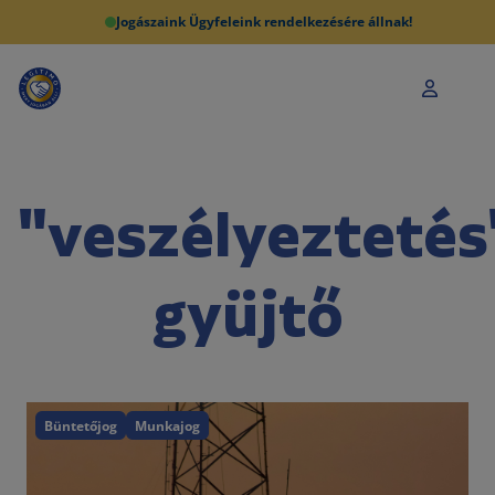
Jogászaink Ügyfeleink rendelkezésére állnak!
"veszélyeztetés
gyüjtő
Büntetőjog
Munkajog