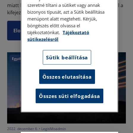
szeretné tiltani a sütiket vagy annak
miatt letartóztattak, elítéltek. Találkozhatunk azzal a
bizonyos típusát, azt a Sütik beállítása
kifejezéssel is, hogy valakit e...
menüpont alatt megteheti. Kérjük,
böngészés előtt olvassa el
Elolvasom
tájékoztatónkat.
Tájékoztató
sütikezelésről
Sütik beállítása
Egyéb
Összes elutasítása
Összes süti elfogadása
2022. december 6. • LegitiMoadmin