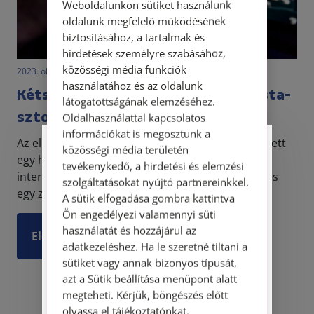
Weboldalunkon sütiket használunk
oldalunk megfelelő működésének
biztosításához, a tartalmak és
hirdetések személyre szabásához,
közösségi média funkciók
2023. október 10. • LegitiMoadmin
használatához és az oldalunk
Kétszázezer forintos bírság egy Insta-
látogatottságának elemzéséhez.
sztoriért
Oldalhasználattal kapcsolatos
információkat is megosztunk a
Az elmúlt hetekben igen nagy felháborodást keltett
Személyes ügyfélfogadás
közösségi média területén
egy hazai zenész Instagramra kitett videója. Az
tevékenykedő, a hirdetési és elemzési
internetre kitett videón gyakorlatilag az előadó és
szolgáltatásokat nyújtó partnereinkkel.
Tisztelt Ügyfeleink!
egy zenésztársa által elkövetett gyorshajtás k...
A sütik elfogadása gombra kattintva
Személyes ügyfélszolgálatunk telefonon
Ön engedélyezi valamennyi süti
történő előzetes időpontegyeztetés után,
használatát és hozzájárul az
Elolvasom
szerdai napokon érhető el.
adatkezeléshez. Ha le szeretné tiltani a
Címünk: 1087 Budapest, Hungária körút
sütiket vagy annak bizonyos típusát,
30/A. 8. emelet. Pontos megközelítési
azt a Sütik beállítása menüpont alatt
útmutatónk a Kapcsolat – Elérhetőségeink
megteheti. Kérjük, böngészés előtt
menüpont alatt érhető el.
olvassa el tájékoztatónkat.