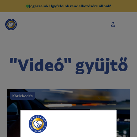
Jogászaink Ügyfeleink rendelkezésére állnak!
"Videó" gyüjtő
Közlekedés