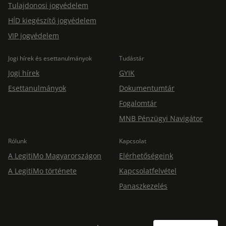
Tulajdonosi jogvédelem
HÍD kiegészítő jogvédelem
VIP jogvédelem
Jogi hírek és esettanulmányok
Tudástár
Jogi hírek
GYIK
Esettanulmányok
Dokumentumtár
Fogalomtár
MNB Pénzügyi Navigátor
Rólunk
Kapcsolat
A LegitiMo Magyarországon
Elérhetőségeink
A LegitiMo története
Kapcsolatfelvétel
Panaszkezelés