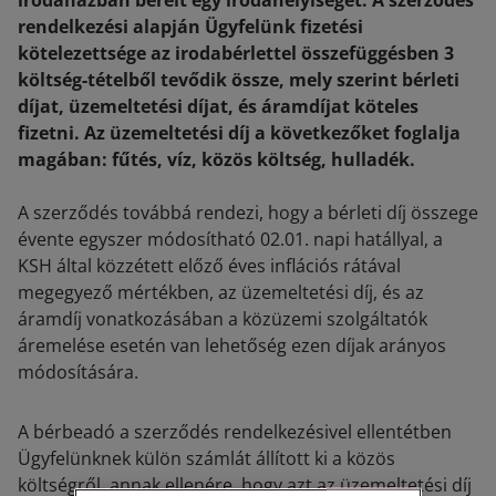
irodaházban bérelt egy irodahelyiséget. A szerződés
rendelkezési alapján Ügyfelünk fizetési
kötelezettsége az irodabérlettel összefüggésben 3
költség-tételből tevődik össze, mely szerint bérleti
díjat, üzemeltetési díjat, és áramdíjat köteles
fizetni. Az üzemeltetési díj a következőket foglalja
magában: fűtés, víz, közös költség, hulladék.
A szerződés továbbá rendezi, hogy a bérleti díj összege
évente egyszer módosítható 02.01. napi hatállyal, a
KSH által közzétett előző éves inflációs rátával
megegyező mértékben, az üzemeltetési díj, és az
áramdíj vonatkozásában a közüzemi szolgáltatók
áremelése esetén van lehetőség ezen díjak arányos
módosítására.
A bérbeadó a szerződés rendelkezésivel ellentétben
Ügyfelünknek külön számlát állított ki a közös
költségről, annak ellenére, hogy azt az üzemeltetési díj