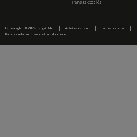
Panaszkezelés
Copyright © 2026 LegitiMo
Adatvédelem
Impresszum
Belső védelmi vonalak működése