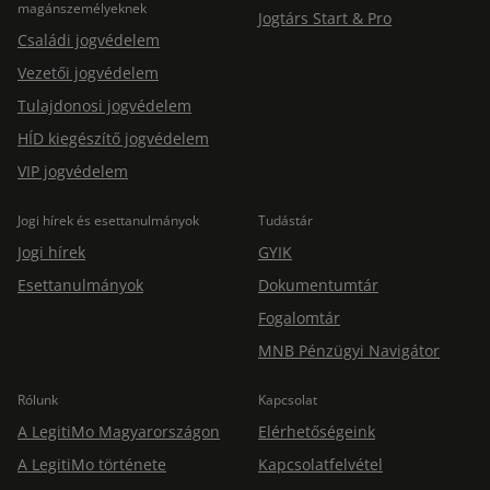
magánszemélyeknek
Jogtárs Start & Pro
Családi jogvédelem
Vezetői jogvédelem
Tulajdonosi jogvédelem
HÍD kiegészítő jogvédelem
VIP jogvédelem
Jogi hírek és esettanulmányok
Tudástár
Jogi hírek
GYIK
Esettanulmányok
Dokumentumtár
Fogalomtár
MNB Pénzügyi Navigátor
Rólunk
Kapcsolat
A LegitiMo Magyarországon
Elérhetőségeink
A LegitiMo története
Kapcsolatfelvétel