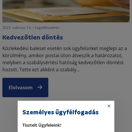
2023. március 14. • LegitiMoadmin
Kedvezőtlen döntés
Közlekedési baleset esetén sok ügyfelünket meglepi az a
körülmény, amikor postai úton átveszik a határozatot,
melyben a szabálysértési hatóság kedvezőtlen döntést
hozott. Tette ezt akként a szabály...
Elolvasom
Személyes ügyfélfogadás
Tisztelt Ügyfeleink!