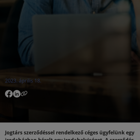
2023. április 18.
Jogtárs szerződéssel rendelkező céges ügyfelünk egy