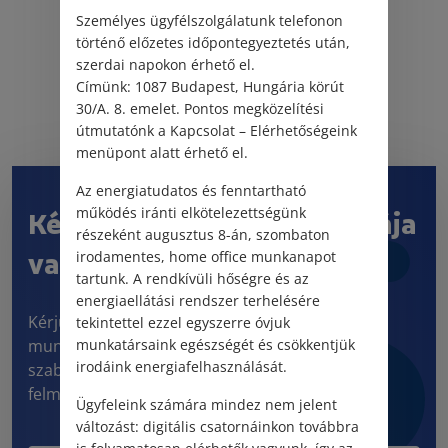
Személyes ügyfélszolgálatunk telefonon
történő előzetes időpontegyeztetés után,
szerdai napokon érhető el.
Címünk: 1087 Budapest, Hungária körút
30/A. 8. emelet. Pontos megközelítési
útmutatónk a Kapcsolat – Elérhetőségeink
menüpont alatt érhető el.
Az energiatudatos és fenntartható
működés iránti elkötelezettségünk
Kérdése vagy jogi problémája
részeként augusztus 8-án, szombaton
van?
irodamentes, home office munkanapot
tartunk. A rendkívüli hőségre és az
energiaellátási rendszer terhelésére
Kérjük, töltse ki kapcsolatfelvételi űrlapunkat! 5
tekintettel ezzel egyszerre óvjuk
munkanapon belül visszahívjuk és személyre
munkatársaink egészségét és csökkentjük
irodáink energiafelhasználását.
szabott tájékoztatás keretében informáljuk a
felmerült kérdéskörrel kapcsolatban.
Ügyfeleink számára mindez nem jelent
változást: digitális csatornáinkon továbbra