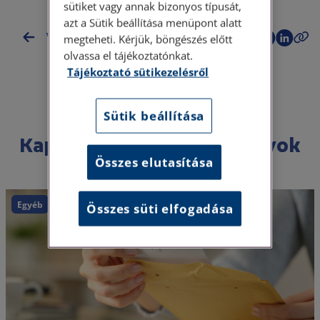
sütiket vagy annak bizonyos típusát,
azt a Sütik beállítása menüpont alatt
Vissza az esettanulmányokhoz
megteheti. Kérjük, böngészés előtt
olvassa el tájékoztatónkat.
Tájékoztató sütikezelésről
Sütik beállítása
Kapcsolódó esettanulmányok
Összes elutasítása
Egyéb
Közlekedés
Közlekedési balesetek
Összes süti elfogadása