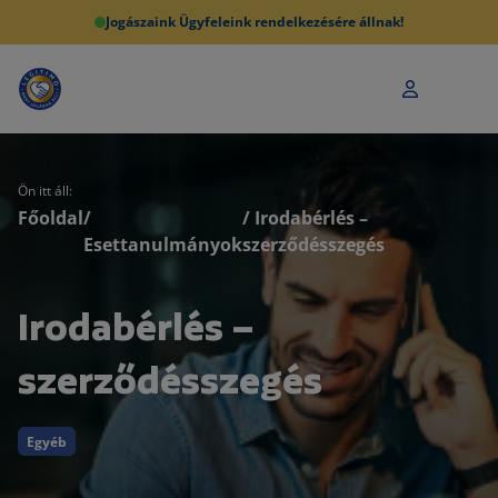
Jogászaink Ügyfeleink rendelkezésére állnak!
Ön itt áll:
Főoldal
/
/ Irodabérlés –
Esettanulmányok
szerződésszegés
Irodabérlés –
szerződésszegés
Egyéb