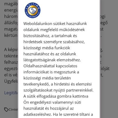
magában foglalja, illetve az üzemeltetési díjat az
energiaárak emelkedésére hivatkozással
háromszorosára emelte. Ügyfelünket részletes jogi
állásfoglalással láttuk el a Bérbeadó szerződésszegő
Weboldalunkon sütiket használunk
magatartásával kapcsolatban, és meghatalmazást
oldalunk megfelelő működésének
kértünk tőle a képviseletének ellátása érdekében.
biztosításához, a tartalmak és
hirdetések személyre szabásához,
közösségi média funkciók
A képviselet ellátására azonban nem volt szükség,
használatához és az oldalunk
tekintettel arra, hogy a részletes jogi állásfoglalás
látogatottságának elemzéséhez.
felhasználásával az Ügyfél maga kezdeményezett
Oldalhasználattal kapcsolatos
egyeztetést a Bérbeadóval, aki a számlák korrekcióját
információkat is megosztunk a
el is végezte, így az ügy rendkívül gyorsan lezárult,
közösségi média területén
Ügyfelünk megelégedettségére.
tevékenykedő, a hirdetési és elemzési
szolgáltatásokat nyújtó partnereinkkel.
LegitiMoadmin
A sütik elfogadása gombra kattintva
Ön engedélyezi valamennyi süti
használatát és hozzájárul az
Címkék:
adatkezeléshez. Ha le szeretné tiltani a