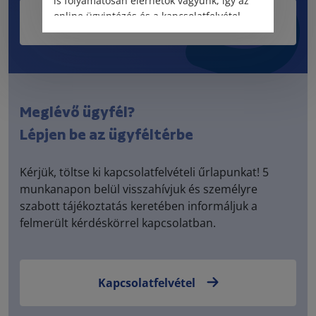
is folyamatosan elérhetők vagyunk, így az
online ügyintézés és a kapcsolatfelvétel
Kérdésem van
változatlanul biztosított.
Meglévő ügyfél?
Lépjen be az ügyféltérbe
Kérjük, töltse ki kapcsolatfelvételi űrlapunkat! 5
munkanapon belül visszahívjuk és személyre
szabott tájékoztatás keretében informáljuk a
felmerült kérdéskörrel kapcsolatban.
Kapcsolatfelvétel