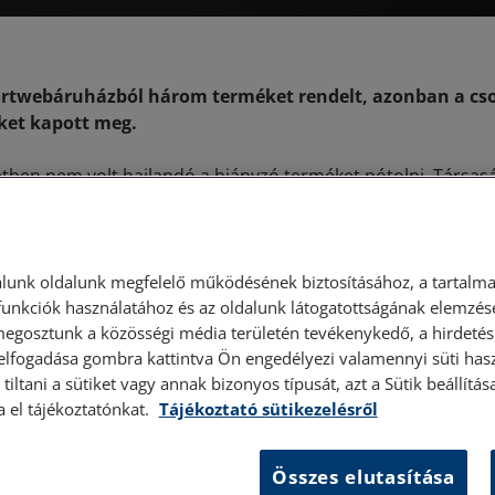
ortwebáruházból három terméket rendelt, azonban a cs
ket kapott meg.
ben nem volt hajlandó a hiányzó terméket pótolni. Társas
pésének köszönhetően azonban az ügyfél végül megkapta a 
égek kompenzálásaként ajándékutalványban is részesült.
lunk oldalunk megfelelő működésének biztosításához, a tartalma
unkciók használatához és az oldalunk látogatottságának elemzésé
megosztunk a közösségi média területén tevékenykedő, a hirdetési
 elfogadása gombra kattintva Ön engedélyezi valamennyi süti hasz
tiltani a sütiket vagy annak bizonyos típusát, azt a Sütik beállít
a el tájékoztatónkat.
Tájékoztató sütikezelésről
esettanulmányokhoz
Összes elutasítása