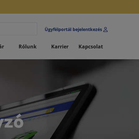
Ügyfélportál bejelentkezés
ár
Rólunk
Karrier
Kapcsolat
yzó