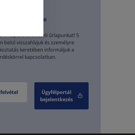
ügyfél?
e az ügyféltérbe
se ki kapcsolatfelvételi űrlapunkat! 5
belül visszahívjuk és személyre
ékoztatás keretében informáljuk a
érdéskörrel kapcsolatban.
felvétel
Ügyfélportál
bejelentkezés