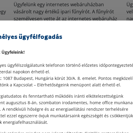
Ügyfelünk egy internetes webáruházban
Üg
egy
vásárolt nagy értékű ipari fűnyírót. A fűnyírót
ve
személyesen vette át az internetes webáruház
na
al
telephelyén. Az értékesítő vállalkozás
me
szakmunkatársai végezték az...
élyes ügyfélfogadás
Elolvasom
t Ügyfeleink!
es ügyfélszolgálatunk telefonon történő előzetes időpontegyeztet
zerdai napokon érhető el.
 1087 Budapest, Hungária körút 30/A. 8. emelet. Pontos megközelí
ónk a Kapcsolat – Elérhetőségeink menüpont alatt érhető el.
giatudatos és fenntartható működés iránti elkötelezettségünk
ént augusztus 8-án, szombaton irodamentes, home office munkana
. A rendkívüli hőségre és az energiaellátási rendszer terhelésére
ttel ezzel egyszerre óvjuk munkatársaink egészségét és csökkentjük
k energiafelhasználását.