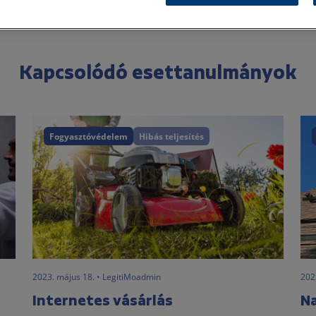
Kapcsolódó esettanulmányok
Fogyasztóvédelem
Hibás teljesítés
2023. május 18. • LegitiMoadmin
202
Internetes vásárlás
N