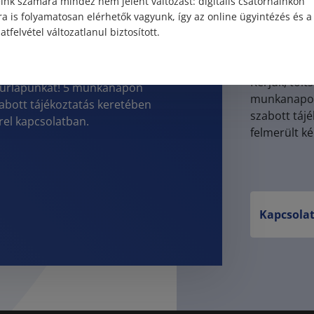
 jogi
ink számára mindez nem jelent változást: digitális csatornáinkon
a is folyamatosan elérhetők vagyunk, így az online ügyintézés és a
Meglévő 
an?
atfelvétel változatlanul biztosított.
Lépjen b
Kérjük, tölt
eli űrlapunkat! 5 munkanapon
munkanapon 
zabott tájékoztatás keretében
szabott táj
rel kapcsolatban.
felmerült k
Kapcsolat