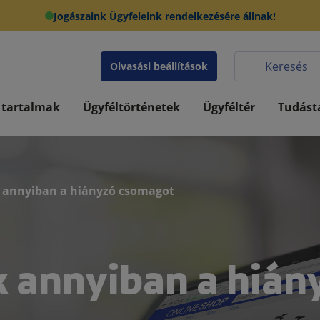
Jogászaink Ügyfeleink rendelkezésére állnak!
Olvasási beállítások
 tartalmak
Ügyféltörténetek
Ügyféltér
Tudást
 annyiban a hiányzó csomagot
 annyiban a hián