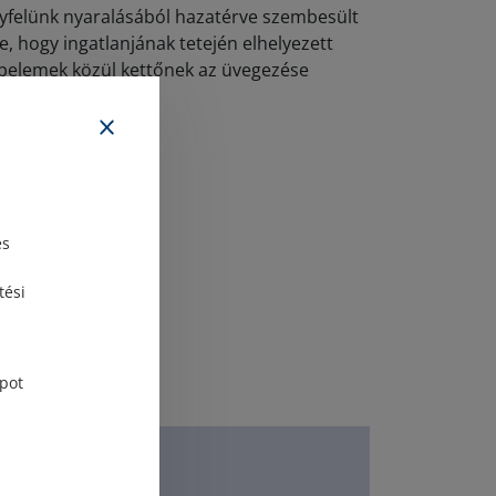
yfelünk nyaralásából hazatérve szembesült
le, hogy ingatlanjának tetején elhelyezett
pelemek közül kettőnek az üvegezése
grepedt.
Elolvasom
és
tési
pot