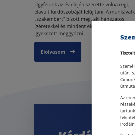
Ügyfelünk az év elején szerette volna régi,
elavult fürdőszobáját felújítani. A munkával 
„szakembert” bízott meg, aki hangzatos
ígéretekkel és mindent elsöprő önbizalomm
igyekezett meggyőzni ...
Szem
Elolvasom
Tisztel
Személy
után, s
Címünk:
útmutat
Az ener
részek
tartunk
tekinte
irodáin