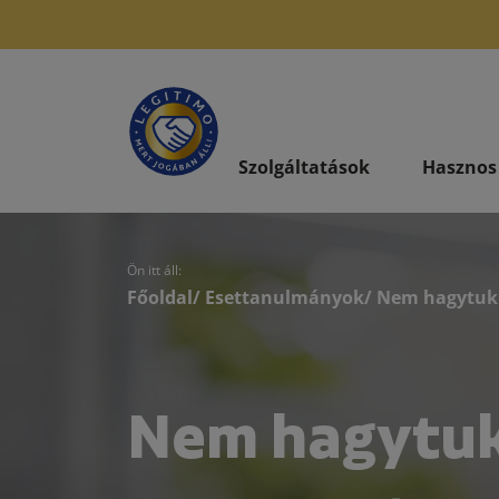
Szolgáltatások
Hasznos
Ön itt áll:
Főoldal
/
Esettanulmányok
/ Nem hagytuk
Nem hagytuk