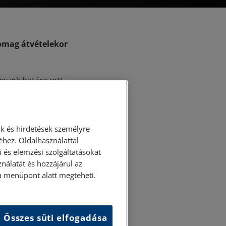
omag átvételekor
águnk határozott
hiányzó terméket,
k és hirdetések személyre
hez. Oldalhasználattal
 és elemzési szolgáltatásokat
nálatát és hozzájárul az
ása menüpont alatt megteheti.
Összes süti elfogadása