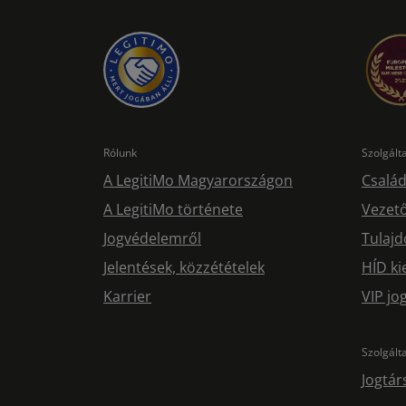
Rólunk
Szolgál
A LegitiMo Magyarországon
Család
A LegitiMo története
Vezető
Jogvédelemről
Tulajd
Jelentések, közzétételek
HÍD ki
Karrier
VIP j
Szolgált
Jogtár