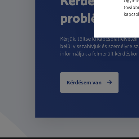
Kérdése vagy
Ügyfele
továbbr
problémája v
kapcsol
Kérjük, töltse ki kapcsolatfelvét
belül visszahívjuk és személyre s
informáljuk a felmerült kérdéskör
Kérdésem van