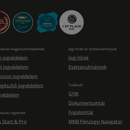
tatások magánszemélyeknek
Jogi hírek és esettanulmányok
i jogvédelem
Jogi hírek
i jogvédelem
Esettanulmányok
onosi jogvédelem
egészítő jogvédelem
Tudástár
GYIK
ogvédelem
Dokumentumtár
Fogalomtár
atások cégeknek
s Start & Pro
MNB Pénzügyi Navigátor