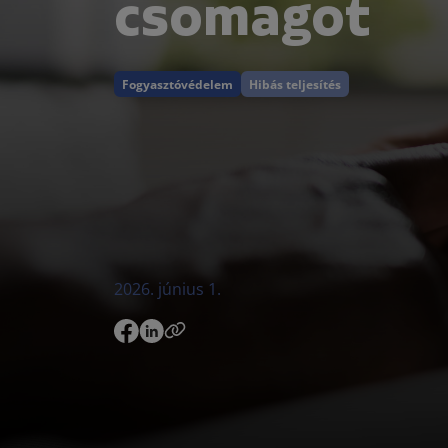
csomagot
Fogyasztóvédelem
Hibás teljesítés
2026. június 1.