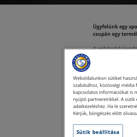
Ügyfelünk egy sp
csupán egy termé
A webáruház kezdet
és szakszerű fellé
sőt a kellemetlens
LegitiMoadmin
Weboldalunkon sütiket haszná
szabásához, közösségi média f
kapcsolatos információkat is 
Címkék:
nyújtó partnereinkkel. A sütik
adatkezeléshez. Ha le szeretné 
Kérjük, böngészés előtt olvass
Vissza az 
Sütik beállítása