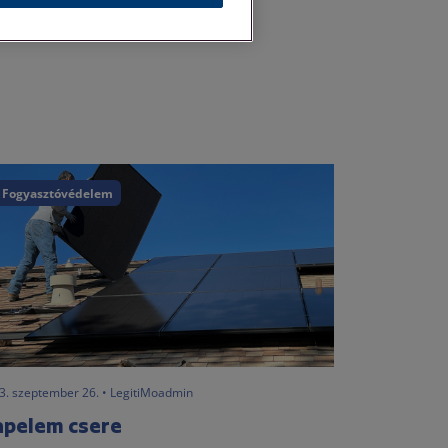
Fogyasztóvédelem
3. szeptember 26. • LegitiMoadmin
apelem csere