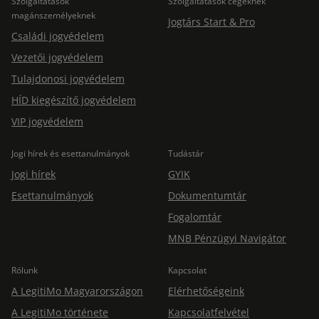
Szolgáltatások
Szolgáltatások cégeknek
magánszemélyeknek
Jogtárs Start & Pro
Családi jogvédelem
Vezetői jogvédelem
Tulajdonosi jogvédelem
HÍD kiegészítő jogvédelem
VIP jogvédelem
Jogi hírek és esettanulmányok
Tudástár
Jogi hírek
GYIK
Esettanulmányok
Dokumentumtár
Fogalomtár
MNB Pénzügyi Navigátor
Rólunk
Kapcsolat
A LegitiMo Magyarországon
Elérhetőségeink
A LegitiMo története
Kapcsolatfelvétel