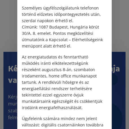
Személyes ügyfélszolgálatunk telefonon
történő előzetes időpontegyeztetés után,
szerdai napokon érhető el.
Címünk: 1087 Budapest, Hungária körút
30/A. 8. emelet. Pontos megközelítési
útmutatónk a Kapcsolat – Elérhetőségeink
menüpont alatt érhető el.
Az energiatudatos és fenntartható
működés iránti elkötelezettségünk
Kérdése vagy jogi problémája
részeként augusztus 8-án, szombaton
irodamentes, home office munkanapot
van?
tartunk. A rendkívüli hőségre és az
energiaellátási rendszer terhelésére
tekintettel ezzel egyszerre óvjuk
Kérjük, töltse ki kapcsolatfelvételi űrlapunkat! 5
munkatársaink egészségét és csökkentjük
munkanapon belül visszahívjuk és személyre
irodáink energiafelhasználását.
szabott tájékoztatás keretében informáljuk a
felmerült kérdéskörrel kapcsolatban.
Ügyfeleink számára mindez nem jelent
változást: digitális csatornáinkon továbbra