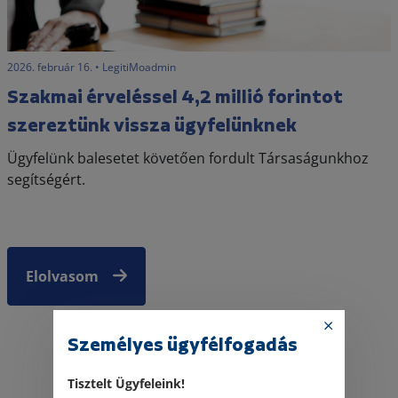
2026. február 16. • LegitiMoadmin
Szakmai érveléssel 4,2 millió forintot
szereztünk vissza ügyfelünknek
Ügyfelünk balesetet követően fordult Társaságunkhoz
segítségért.
Elolvasom
Személyes ügyfélfogadás
Tisztelt Ügyfeleink!