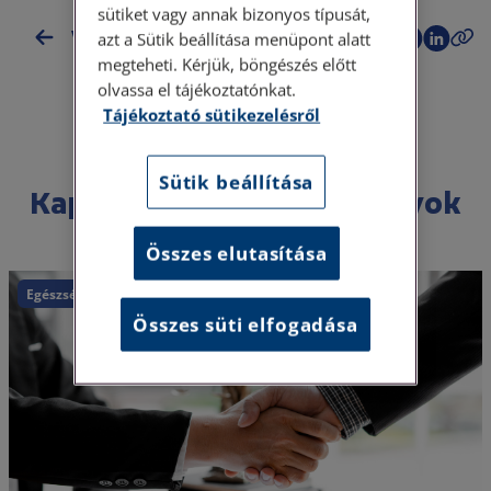
sütiket vagy annak bizonyos típusát,
Vissza az esettanulmányokhoz
azt a Sütik beállítása menüpont alatt
megteheti. Kérjük, böngészés előtt
olvassa el tájékoztatónkat.
Tájékoztató sütikezelésről
Sütik beállítása
Kapcsolódó esettanulmányok
Összes elutasítása
Egészségügy
Kártérítés
Összes süti elfogadása