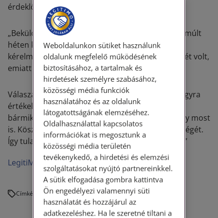
érdeklődésünkre válaszul:
„
Beküldtem mindent, és elég sok idő elteltével a múlt
héten kaptam egy telefont, hogy megvizsgálták a
Weboldalunkon sütiket használunk
kérelmem, és mivel valóban nem orrsövény műtét volt,
oldalunk megfelelő működésének
biztosításához, a tartalmak és
emiatt megtérítik a szolgáltatás ellenértékét
”.
hirdetések személyre szabásához,
közösségi média funkciók
Válaszában végén hozzátette: „
Mindenesetre nagyra
használatához és az oldalunk
értékelem, hogy Önök/Ön ott van a háttérben és
látogatottságának elemzéséhez.
bármikor számíthatok a segítségükre, mint ahogy most
Oldalhasználattal kapcsolatos
is. Köszönöm szépen a közbenjárását és a segítségét.
információkat is megosztunk a
Így tulajdonképpen sikerrel zárult a szolgáltatás.
”
közösségi média területén
tevékenykedő, a hirdetési és elemzési
LegitiMoadmin
szolgáltatásokat nyújtó partnereinkkel.
A sütik elfogadása gombra kattintva
Ön engedélyezi valamennyi süti
Címkék:
használatát és hozzájárul az
adatkezeléshez. Ha le szeretné tiltani a