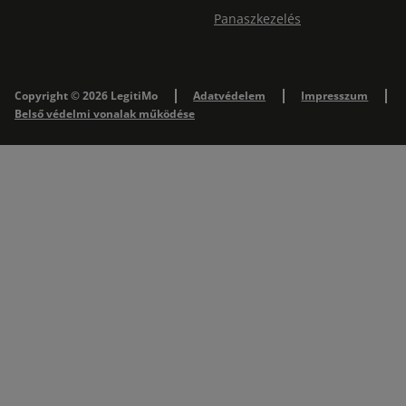
Panaszkezelés
Copyright © 2026 LegitiMo
Adatvédelem
Impresszum
Belső védelmi vonalak működése