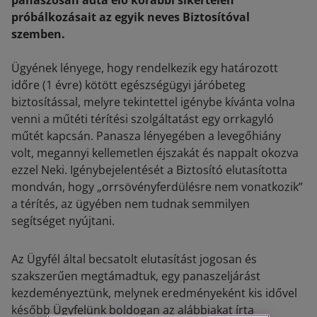
panaszosan adta elő korábbi sikertelen
próbálkozásait az egyik neves Biztosítóval
szemben.
Ügyének lényege, hogy rendelkezik egy határozott
időre (1 évre) kötött egészségügyi járóbeteg
biztosítással, melyre tekintettel igénybe kívánta volna
venni a műtéti térítési szolgáltatást egy orrkagyló
műtét kapcsán. Panasza lényegében a levegőhiány
volt, megannyi kellemetlen éjszakát és nappalt okozva
ezzel Neki. Igénybejelentését a Biztosító elutasította
mondván, hogy „orrsövényferdülésre nem vonatkozik”
a térítés, az ügyében nem tudnak semmilyen
segítséget nyújtani.
Az Ügyfél által becsatolt elutasítást jogosan és
szakszerűen megtámadtuk, egy panaszeljárást
kezdeményeztünk, melynek eredményeként kis idővel
később Ügyfelünk boldogan az alábbiakat írta