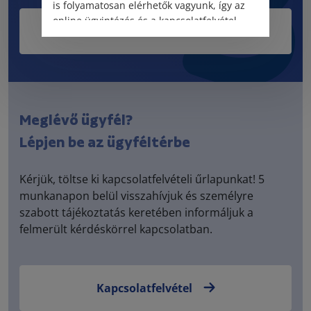
is folyamatosan elérhetők vagyunk, így az
online ügyintézés és a kapcsolatfelvétel
Kérdésem van
változatlanul biztosított.
Meglévő ügyfél?
Lépjen be az ügyféltérbe
Kérjük, töltse ki kapcsolatfelvételi űrlapunkat! 5
munkanapon belül visszahívjuk és személyre
szabott tájékoztatás keretében informáljuk a
felmerült kérdéskörrel kapcsolatban.
Kapcsolatfelvétel