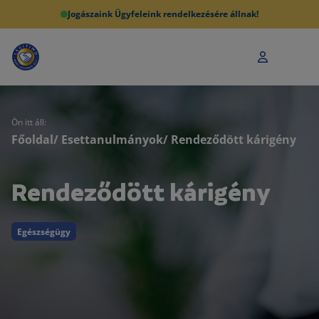
Jogászaink Ügyfeleink rendelkezésére állnak!
Ön itt áll:
Főoldal
/
Esettanulmányok
/ Rendeződött kárigény
Rendeződött kárigény
Egészségügy