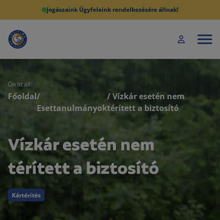
Jogászaink Ügyfeleink rendelkezésére állnak!
Ön itt áll:
Főoldal
/
/ Vízkár esetén nem
Esettanulmányok
térített a biztosító
Vízkár esetén nem
térített a biztosító
Kártérítés