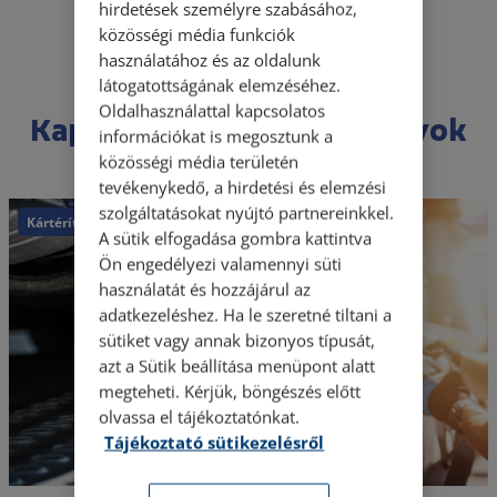
hirdetések személyre szabásához,
közösségi média funkciók
használatához és az oldalunk
látogatottságának elemzéséhez.
Oldalhasználattal kapcsolatos
Kapcsolódó esettanulmányok
információkat is megosztunk a
közösségi média területén
tevékenykedő, a hirdetési és elemzési
szolgáltatásokat nyújtó partnereinkkel.
Kártérítés
A sütik elfogadása gombra kattintva
Ön engedélyezi valamennyi süti
használatát és hozzájárul az
adatkezeléshez. Ha le szeretné tiltani a
sütiket vagy annak bizonyos típusát,
azt a Sütik beállítása menüpont alatt
megteheti. Kérjük, böngészés előtt
olvassa el tájékoztatónkat.
Tájékoztató sütikezelésről