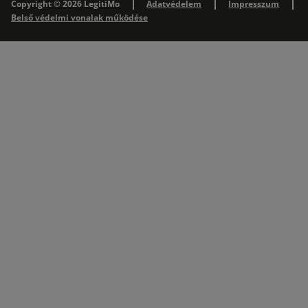
Copyright © 2026 LegitiMo
Adatvédelem
Impresszum
Belső védelmi vonalak működése