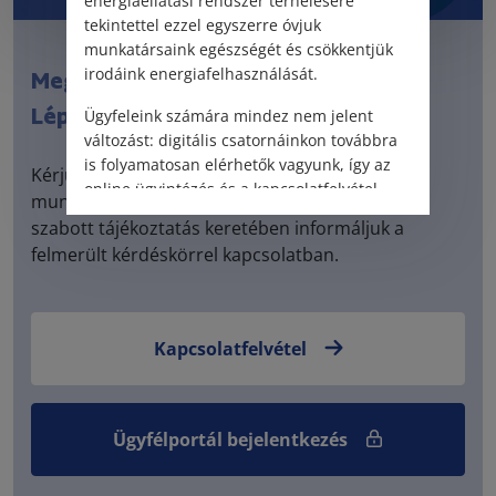
energiaellátási rendszer terhelésére
tekintettel ezzel egyszerre óvjuk
munkatársaink egészségét és csökkentjük
irodáink energiafelhasználását.
Meglévő ügyfél?
Lépjen be az ügyféltérbe
Ügyfeleink számára mindez nem jelent
változást: digitális csatornáinkon továbbra
is folyamatosan elérhetők vagyunk, így az
Kérjük, töltse ki kapcsolatfelvételi űrlapunkat! 5
online ügyintézés és a kapcsolatfelvétel
munkanapon belül visszahívjuk és személyre
változatlanul biztosított.
szabott tájékoztatás keretében informáljuk a
felmerült kérdéskörrel kapcsolatban.
Kapcsolatfelvétel
Ügyfélportál bejelentkezés