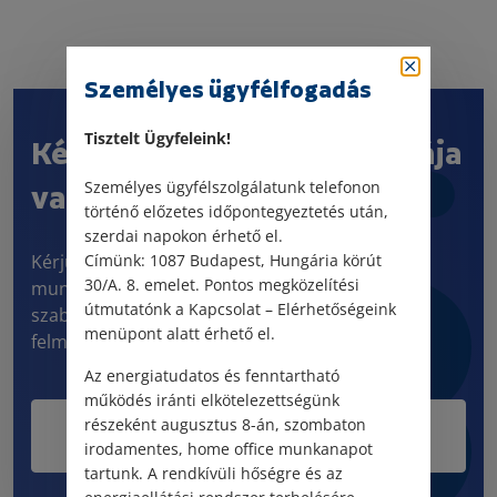
Személyes ügyfélfogadás
Tisztelt Ügyfeleink!
Kérdése vagy jogi problémája
Személyes ügyfélszolgálatunk telefonon
van?
történő előzetes időpontegyeztetés után,
szerdai napokon érhető el.
Kérjük, töltse ki kapcsolatfelvételi űrlapunkat! 5
Címünk: 1087 Budapest, Hungária körút
30/A. 8. emelet. Pontos megközelítési
munkanapon belül visszahívjuk és személyre
útmutatónk a Kapcsolat – Elérhetőségeink
szabott tájékoztatás keretében informáljuk a
menüpont alatt érhető el.
felmerült kérdéskörrel kapcsolatban.
Az energiatudatos és fenntartható
működés iránti elkötelezettségünk
részeként augusztus 8-án, szombaton
Kérdésem van
irodamentes, home office munkanapot
tartunk. A rendkívüli hőségre és az