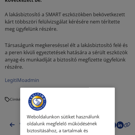
következett be.
A lakásbiztosító a SMART eszközökben bekövetkezett
kárt többszöri felülvizsgálat kérésére nem térítette
meg ügyfelünk részére.
Társaságunk megkereséssel élt a lakásbiztosító felé és
a peren kívüli egyeztetések hatására a sérült eszközök
anyag-és munkadíját a biztosító megfizette ügyfelünk
részére.
LegitiMoadmin
Címkék:
Weboldalunkon sütiket használunk
oldalunk megfelelő működésének
Vissza az esettanulmányokhoz
biztosításához, a tartalmak és