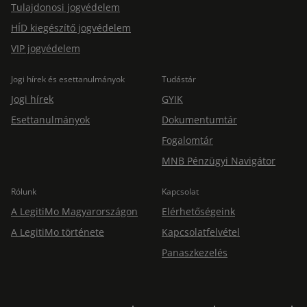
Tulajdonosi jogvédelem
HÍD kiegészítő jogvédelem
VIP jogvédelem
Jogi hírek és esettanulmányok
Tudástár
Jogi hírek
GYIK
Esettanulmányok
Dokumentumtár
Fogalomtár
MNB Pénzügyi Navigátor
Rólunk
Kapcsolat
A LegitiMo Magyarországon
Elérhetőségeink
A LegitiMo története
Kapcsolatfelvétel
Panaszkezelés