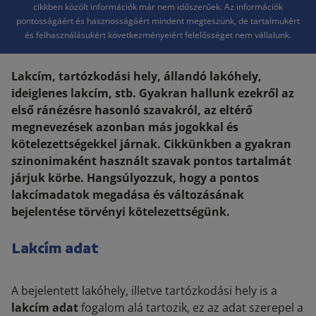
cikkben közölt információk már nem időszerűek. Az információk
pontosságáért és hasznosságáért mindent megteszünk, de tartalmukért
és felhasználásukért következményeiért felelősséget nem vállalunk.
Lakcím, tartózkodási hely, állandó lakóhely,
ideiglenes lakcím, stb. Gyakran hallunk ezekről az
első ránézésre hasonló szavakról, az eltérő
megnevezések azonban más jogokkal és
kötelezettségekkel járnak. Cikkünkben a gyakran
szinonimaként használt szavak pontos tartalmát
járjuk körbe. Hangsúlyozzuk, hogy a pontos
lakcímadatok megadása és változásának
bejelentése törvényi kötelezettségünk.
Lakcím adat
A bejelentett lakóhely, illetve tartózkodási hely is a
lakcím adat
fogalom alá tartozik, ez az adat szerepel a