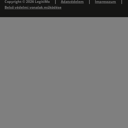
Copyright © 2026 LegitiMo
Adatvédelem
Impresszum
Belső védelmi vonalak működése