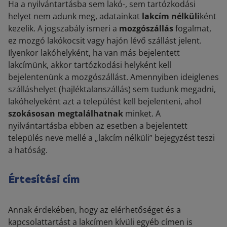
Ha a nyilvántartásba sem lakó-, sem tartózkodási
helyet nem adunk meg, adatainkat
lakcím nélküli
ként
kezelik. A jogszabály ismeri a
mozgószállás
fogalmat,
ez mozgó lakókocsit vagy hajón lévő szállást jelent.
Ilyenkor lakóhelyként, ha van más bejelentett
lakcímünk, akkor tartózkodási helyként kell
bejelentenünk a mozgószállást. Amennyiben ideiglenes
szálláshelyet (hajléktalanszállás) sem tudunk megadni,
lakóhelyeként azt a települést kell bejelenteni, ahol
szokásosan megtalálhatnak
minket. A
nyilvántartásba ebben az esetben a bejelentett
település neve mellé a „lakcím nélküli” bejegyzést teszi
a hatóság.
Értesítési cím
Annak érdekében, hogy az elérhetőséget és a
kapcsolattartást a lakcímen kívüli egyéb címen is