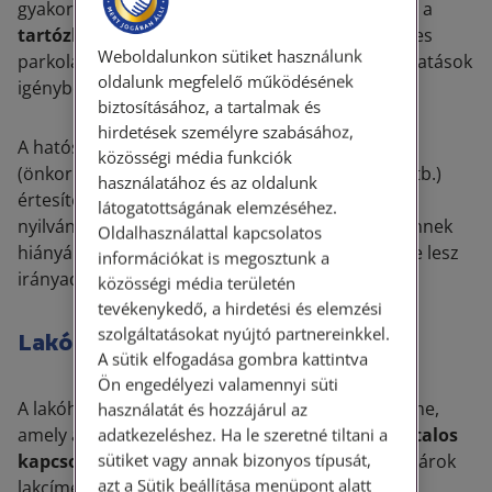
gyakorlásának feltételeként jogszabály előírhatja a
tartózkodási hely
bejelentését, pl. kedvezményes
Weboldalunkon sütiket használunk
parkolás, lehetősége, vagy a köznevelési szolgáltatások
oldalunk megfelelő működésének
igénybevétele.
biztosításához, a tartalmak és
hirdetések személyre szabásához,
A hatósági igazolványok és hivatalos szervek
közösségi média funkciók
(önkormányzat, rendőrség, bíróság, közjegyző stb.)
használatához és az oldalunk
értesítőinek kézbesítése is főszabály szerint a
látogatottságának elemzéséhez.
nyilvántartásban szereplő lakóhelyre történik, ennek
Oldalhasználattal kapcsolatos
hiányában az érintett személy tartózkodási helye lesz
információkat is megosztunk a
irányadó.
közösségi média területén
tevékenykedő, a hirdetési és elemzési
szolgáltatásokat nyújtó partnereinkkel.
Lakóhely, tartózkodási hely
A sütik elfogadása gombra kattintva
Ön engedélyezi valamennyi süti
A lakóhely annak a lakásnak vagy szállásnak a címe,
használatát és hozzájárul az
amely az állammal és a szervezetekkel való
hivatalos
adatkezeléshez. Ha le szeretné tiltani a
sütiket vagy annak bizonyos típusát,
kapcsolattartás
megalapozásául szolgál. A polgárok
azt a Sütik beállítása menüpont alatt
lakcímének nyilvántartásáról szóló törvény