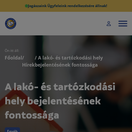
Jogászaink Ügyfeleink rendelkezésére állnak!
Ön itt áll:
Főoldal
/
/ A lakó- és tartózkodási hely
Hírek
bejelentésének fontossága
A lakó- és tartózkodási
hely bejelentésének
fontossága
Egyéb