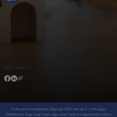
2024. május 7.
A cikk utolsó frissítésének időpontja: 2025. február 6. ( 546 napja)
Előfordulhat, hogy a jogi háttér vagy a piaci helyzet megváltozása miatt a