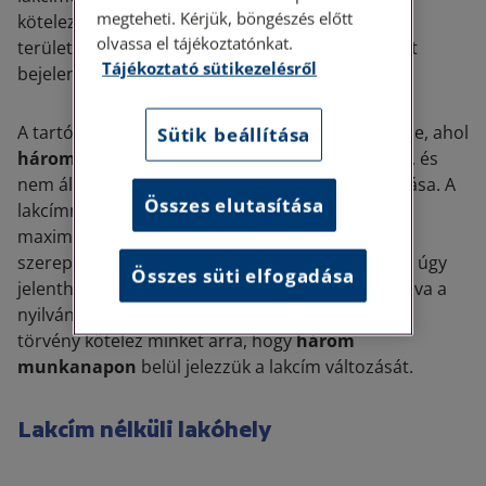
megteheti. Kérjük, böngészés előtt
kötelezettségként írja elő, hogy a Magyarország
olvassa el tájékoztatónkat.
területén élő polgár köteles a lakóhelyének címét
Tájékoztató sütikezelésről
bejelenteni.
A tartózkodási hely pedig annak a lakásnak a címe, ahol
Sütik beállítása
három hónapnál hosszabb ideig
tartózkodunk, és
nem áll szándékunkban a lakóhely megváltoztatása. A
Összes elutasítása
lakcímnyilvántartásban és a lakcímkártyánkon is
maximum egy lakóhely és egy tartózkodási hely
szerepelhet. Fontos, hogy tartózkodási hely csak úgy
Összes süti elfogadása
jelenthető be, ha mellette lakóhely is meg van adva a
nyilvántartásban. Amennyiben
költözködünk
, a
törvény kötelez minket arra, hogy
három
munkanapon
belül jelezzük a lakcím változását.
Lakcím nélküli lakóhely