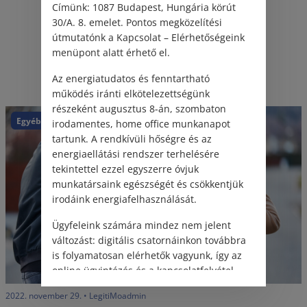
Címünk: 1087 Budapest, Hungária körút
30/A. 8. emelet. Pontos megközelítési
útmutatónk a Kapcsolat – Elérhetőségeink
menüpont alatt érhető el.
Kapcsolódó jogi hírek
Az energiatudatos és fenntartható
működés iránti elkötelezettségünk
részeként augusztus 8-án, szombaton
Egyéb
irodamentes, home office munkanapot
tartunk. A rendkívüli hőségre és az
energiaellátási rendszer terhelésére
tekintettel ezzel egyszerre óvjuk
munkatársaink egészségét és csökkentjük
irodáink energiafelhasználását.
Ügyfeleink számára mindez nem jelent
változást: digitális csatornáinkon továbbra
is folyamatosan elérhetők vagyunk, így az
online ügyintézés és a kapcsolatfelvétel
változatlanul biztosított.
2022. november 29. • LegitiMoadmin