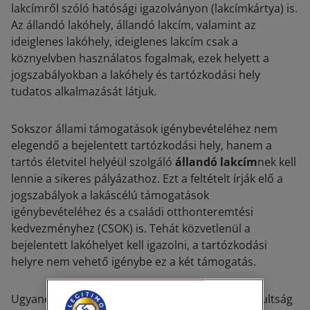
lakcímről szóló hatósági igazolványon (lakcímkártya) is.
Az állandó lakóhely, állandó lakcím, valamint az
ideiglenes lakóhely, ideiglenes lakcím csak a
köznyelvben használatos fogalmak, ezek helyett a
jogszabályokban a lakóhely és tartózkodási hely
tudatos alkalmazását látjuk.
Sokszor állami támogatások igénybevételéhez nem
elegendő a bejelentett tartózkodási hely, hanem a
tartós életvitel helyéül szolgáló
állandó lakcím
nek kell
lennie a sikeres pályázathoz. Ezt a feltételt írják elő a
jogszabályok a lakáscélú támogatások
igénybevételéhez és a családi otthonteremtési
kedvezményhez (CSOK) is. Tehát közvetlenül a
bejelentett lakóhelyet kell igazolni, a tartózkodási
helyre nem vehető igénybe ez a két támogatás.
Ugyanez fordítva is előfordulhat, valamely jogosultság