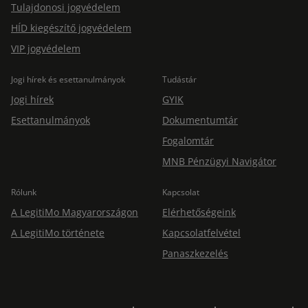
Tulajdonosi jogvédelem
HÍD kiegészítő jogvédelem
VIP jogvédelem
Jogi hírek és esettanulmányok
Tudástár
Jogi hírek
GYIK
Esettanulmányok
Dokumentumtár
Fogalomtár
MNB Pénzügyi Navigátor
Rólunk
Kapcsolat
A LegitiMo Magyarországon
Elérhetőségeink
A LegitiMo története
Kapcsolatfelvétel
Panaszkezelés