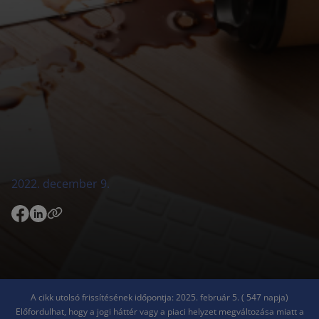
2022. december 9.
A cikk utolsó frissítésének időpontja: 2025. február 5. ( 547 napja)
Előfordulhat, hogy a jogi háttér vagy a piaci helyzet megváltozása miatt a