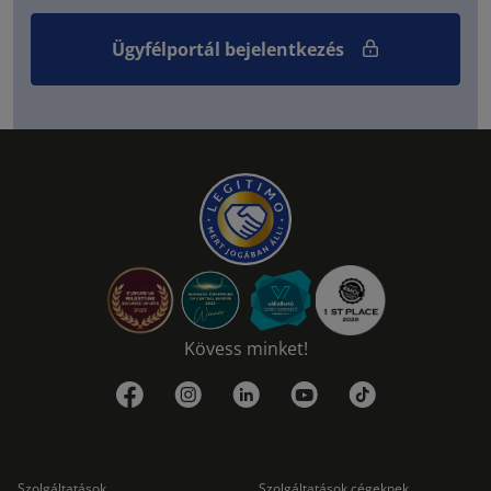
Ügyfélportál bejelentkezés
Kövess minket!
Szolgáltatások
Szolgáltatások cégeknek