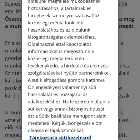
oldalunk megfelelő működésének
Sajnos a törvény a munkavállalók károkozására előír
biztosításához, a tartalmak és
egy limitet, amin felül a kár nem érvényesíthető.
hirdetések személyre szabásához,
Összesen a kártérítés mértéke nem haladhatja meg
közösségi média funkciók
a munkavállaló négyhavi távolléti díjának összegét.
használatához és az oldalunk
látogatottságának elemzéséhez.
Ez a szabály nem érvényes abban az esetben, ha a
Oldalhasználattal kapcsolatos
munkáltató a kárt szándékosan vagy súlyosan
információkat is megosztunk a
gondatlanul okozza, mert ebben az esetben a
közösségi média területén
munkáltató teljes kárának megtérítésére lesz köteles.
tevékenykedő, a hirdetési és elemzési
szolgáltatásokat nyújtó partnereinkkel.
Szintén nincsen korlátja a vezető állású munkavállaló
A sütik elfogadása gombra kattintva
károkozásának, tekintettel arra, hogy az ilyen
Ön engedélyezi valamennyi süti
pozícióban dolgozó munkavállalók szintén a teljes
használatát és hozzájárul az
kárért felelnek, még akkor is, ha gondatlanul okozzák.
adatkezeléshez. Ha le szeretné tiltani a
sütiket vagy annak bizonyos típusát,
A munkavállaló azt a kárt sem köteles megtéríteni,
azt a Sütik beállítása menüpont alatt
amelynek bekövetkezése a károkozás idején nem volt
megteheti. Kérjük, böngészés előtt
előrelátható, vagy amelyet a munkáltató vétkes
olvassa el tájékoztatónkat.
magatartása okozott, vagy amely abból származott,
Tájékoztató sütikezelésről