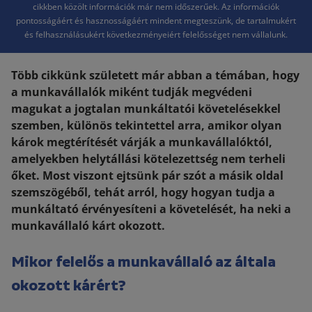
cikkben közölt információk már nem időszerűek. Az információk
pontosságáért és hasznosságáért mindent megteszünk, de tartalmukért
és felhasználásukért következményeiért felelősséget nem vállalunk.
Több cikkünk született már abban a témában, hogy
a munkavállalók miként tudják megvédeni
magukat a jogtalan munkáltatói követelésekkel
szemben, különös tekintettel arra, amikor olyan
károk megtérítését várják a munkavállalóktól,
amelyekben helytállási kötelezettség nem terheli
őket. Most viszont ejtsünk pár szót a másik oldal
szemszögéből, tehát arról, hogy hogyan tudja a
munkáltató érvényesíteni a követelését, ha neki a
munkavállaló kárt okozott.
Mikor felelős a munkavállaló az általa
okozott kárért?