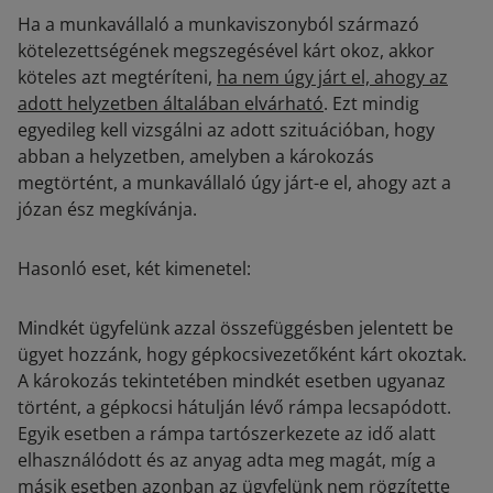
Ha a munkavállaló a munkaviszonyból származó
kötelezettségének megszegésével kárt okoz, akkor
köteles azt megtéríteni,
ha nem úgy járt el, ahogy az
adott helyzetben általában elvárható
. Ezt mindig
egyedileg kell vizsgálni az adott szituációban, hogy
abban a helyzetben, amelyben a károkozás
megtörtént, a munkavállaló úgy járt-e el, ahogy azt a
józan ész megkívánja.
Hasonló eset, két kimenetel:
Mindkét ügyfelünk azzal összefüggésben jelentett be
ügyet hozzánk, hogy gépkocsivezetőként kárt okoztak.
A károkozás tekintetében mindkét esetben ugyanaz
történt, a gépkocsi hátulján lévő rámpa lecsapódott.
Egyik esetben a rámpa tartószerkezete az idő alatt
elhasználódott és az anyag adta meg magát, míg a
másik esetben azonban az ügyfelünk nem rögzítette