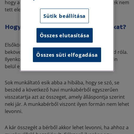
hogy a munkáltató kárenyhítési kötelezettségének nem
tett eleget.
Sütik beállítása
Hogyan tudjuk megtéríteni a kárunkat?
Összes elutasítása
Elsőkörben közölni kell a munkavállalóval a kár
bekövetkeztét, még akkor is, ha nyilvánvalóan tud róla.
Összes süti elfogadása
Ilyenkor célszerű egy személyes találkozó keretein
belül egyeztetni a továbbiakat.
Sok munkáltató esik abba a hibába, hogy se szó, se
beszéd a következő havi munkabérből egyszerűen
visszatartja azt az összeget, amely álláspontja szerint
neki jár. A munkabérből viszont ilyen formán nem lehet
levonni.
A kár összegét a bérből akkor lehet levonni, ha ahhoz a