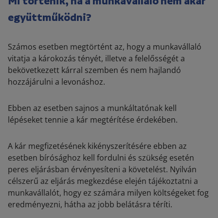
Mi történik, ha a munkavállaló nem akar
együttműködni?
Számos esetben megtörtént az, hogy a munkavállaló
vitatja a károkozás tényét, illetve a felelősségét a
bekövetkezett kárral szemben és nem hajlandó
hozzájárulni a levonáshoz.
Ebben az esetben sajnos a munkáltatónak kell
lépéseket tennie a kár megtérítése érdekében.
A kár megfizetésének kikényszerítésére ebben az
esetben bírósághoz kell fordulni és szükség esetén
peres eljárásban érvényesíteni a követelést. Nyilván
célszerű az eljárás megkezdése elején tájékoztatni a
munkavállalót, hogy ez számára milyen költségeket fog
eredményezni, hátha az jobb belátásra téríti.