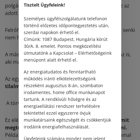
Tisztelt Ügyfeleink!
polgári jogi viszonyokban úgy kell eljárni, ahogy az az
adott helyzetben általában elvárható.
Személyes ügyfélszolgálatunk telefonon
történő előzetes időpontegyeztetés után,
Felróható magatartására előnyök szerzése végett senki
szerdai napokon érhető el.
nem hivatkozhat.
Címünk: 1087 Budapest, Hungária körút
30/A. 8. emelet. Pontos megközelítési
útmutatónk a Kapcsolat – Elérhetőségeink
A másik fél felróható magatartására hivatkozhat az is,
menüpont alatt érhető el.
aki maga felróhatóan járt el.
Az energiatudatos és fenntartható
Az egyik legfontosabb a
joggal való visszaélés
működés iránti elkötelezettségünk
részeként augusztus 8-án, szombaton
tilalma:
irodamentes, home office munkanapot
tartunk. A rendkívüli hőségre és az
A törvény tiltja a joggal való visszaélést.
energiaellátási rendszer terhelésére
tekintettel ezzel egyszerre óvjuk
Ez elég egyértelmű.
Lehet, hogy jogom van valamit
munkatársaink egészségét és csökkentjük
irodáink energiafelhasználását.
megtenni, de ezen jogommal vissza is tudok élni.
Példa: jogom van valakit beperelni, de ezen jogommal
Ügyfeleink számára mindez nem jelent