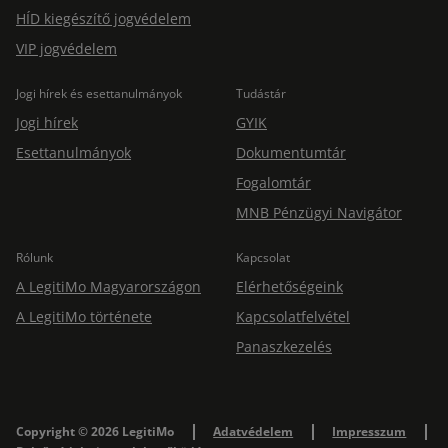
HÍD kiegészítő jogvédelem
VIP jogvédelem
Jogi hírek és esettanulmányok
Tudástár
Jogi hírek
GYIK
Esettanulmányok
Dokumentumtár
Fogalomtár
MNB Pénzügyi Navigátor
Rólunk
Kapcsolat
A LegitiMo Magyarországon
Elérhetőségeink
A LegitiMo története
Kapcsolatfelvétel
Panaszkezelés
Copyright © 2026 LegitiMo
Adatvédelem
Impresszum