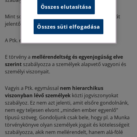
szabályokat tart létfontosságúnak.
Összes elutasítása
Mint sok jogszabály esetében, a polgári jog alapját
jelentő Ptk. esetében is vannak alapelvek.
Összes süti elfogadása
A Ptk. ezzel a mondattal kezdődik:
E törvény a
mellérendeltség és egyenjogúság elve
szerint
szabályozza a személyek alapvető vagyoni és
személyi viszonyait.
Vagyis a Ptk. egymással
nem hierarchikus
viszonyban lévő személyek
közti jogviszonyokat
szabályoz. Ez nem azt jelenti, amit elsőre gondolnánk,
nem egy teljesen elvont „minden ember egyenlő”
típusú szöveg. Gondoljunk csak bele, hogy pl. a Munka
törvénykönyve olyan személyek jogait és kötelességeit
szabályozza, akik nem mellérendelt, hanem alá-fölé