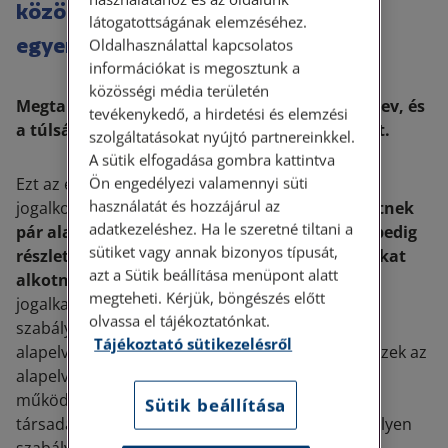
között próbál a jogalkotó
látogatottságának elemzéséhez.
egyensúlyozni.
Oldalhasználattal kapcsolatos
információkat is megosztunk a
közösségi média területén
Megtalálni a középutat a túlszabályozott merev, és
tevékenykedő, a hirdetési és elemzési
a túlságosan rugalmas, gumiszabályok között.
szolgáltatásokat nyújtó partnereinkkel.
A sütik elfogadása gombra kattintva
Ön engedélyezi valamennyi süti
Ezt az ellentmondást azzal szokták feloldani a
használatát és hozzájárul az
jogalkotás során, hogy
a törvény elején lefektetnek
adatkezeléshez. Ha le szeretné tiltani a
pár alapelvet, és a jogszabály többi részében pedig
sütiket vagy annak bizonyos típusát,
részletes, egy-egy területre kiterjedő szabályokat
azt a Sütik beállítása menüpont alatt
alkotnak.
Ezzel igazodási pontot adnak a
megteheti. Kérjük, böngészés előtt
jogalkalmazónak, hogy ha a későbbi részletes
olvassa el tájékoztatónkat.
szabályok alapján nem tud dönteni, akkor az
Tájékoztató sütikezelésről
alapelvekre támaszkodva hozza meg döntését. Ezek az
alapelvek segítik megérteni egy társadalom
működését, mert jól kiemelik, hogy az adott
Sütik beállítása
társadalomban, adott időszakban a jogalkotó milyen