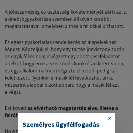
A jóhiszeműség és tisztesség követelményét sérti az is,
akinek joggyakorlása szemben áll olyan korábbi
magatartásával, amelyben a másik fél okkal bízhatott.
Ez egész gyakorlatias rendelkezés az alapelvekhez
képest. Képzeljük el, hogy egy tartós jogviszony során
az egyik fél mindig elvégzett egy adott részfeladatot
anélkül, hogy erre a szerződés konkrétan kitért volna,
és egy alkalommal nem végezte el, ebből pedig kár
keletkezett. Ilyenkor a másik fél hivatkozhat arra,
miszerint alappal bízott abban, hogy a másik fél ezt
elvégzi.
Ezt követi
az elvárható magatartás elve, illetve a
felróhatóság
.
Személyes ügyfélfogadás
Ha e törvény eltérő követelményt nem támaszt, a