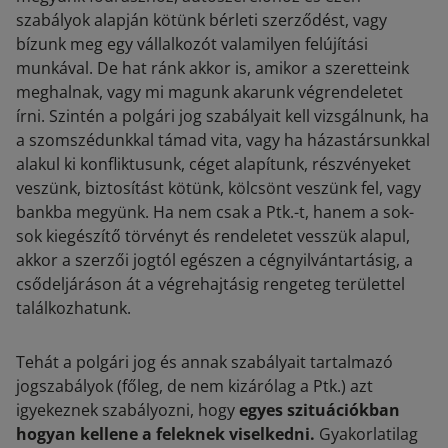
szabályok alapján kötünk bérleti szerződést, vagy
bízunk meg egy vállalkozót valamilyen felújítási
munkával. De hat ránk akkor is, amikor a szeretteink
meghalnak, vagy mi magunk akarunk végrendeletet
írni. Szintén a polgári jog szabályait kell vizsgálnunk, ha
a szomszédunkkal támad vita, vagy ha házastársunkkal
alakul ki konfliktusunk, céget alapítunk, részvényeket
veszünk, biztosítást kötünk, kölcsönt veszünk fel, vagy
bankba megyünk. Ha nem csak a Ptk.-t, hanem a sok-
sok kiegészítő törvényt és rendeletet vesszük alapul,
akkor a szerzői jogtól egészen a cégnyilvántartásig, a
csődeljáráson át a végrehajtásig rengeteg területtel
találkozhatunk.
Tehát a polgári jog és annak szabályait tartalmazó
jogszabályok (főleg, de nem kizárólag a Ptk.) azt
igyekeznek szabályozni, hogy
egyes szituációkban
hogyan kellene a feleknek viselkedni.
Gyakorlatilag