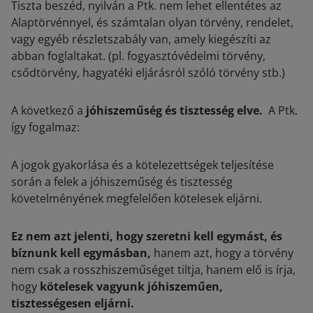
Tiszta beszéd, nyilván a Ptk. nem lehet ellentétes az
Alaptörvénnyel, és számtalan olyan törvény, rendelet,
vagy egyéb részletszabály van, amely kiegészíti az
abban foglaltakat. (pl. fogyasztóvédelmi törvény,
csődtörvény, hagyatéki eljárásról szóló törvény stb.)
A következő a
jóhiszeműség és tisztesség elve.
A Ptk.
így fogalmaz:
A jogok gyakorlása és a kötelezettségek teljesítése
során a felek a jóhiszeműség és tisztesség
követelményének megfelelően kötelesek eljárni.
Ez nem azt jelenti, hogy szeretni kell egymást, és
bíznunk kell egymásban,
hanem azt, hogy a törvény
nem csak a rosszhiszeműséget tiltja, hanem elő is írja,
hogy
kötelesek vagyunk jóhiszeműen,
tisztességesen eljárni.