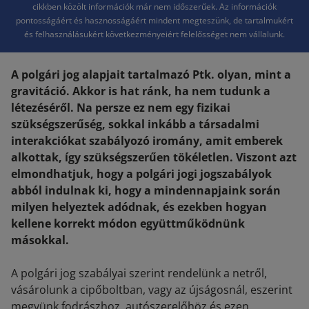
cikkben közölt információk már nem időszerűek. Az információk
pontosságáért és hasznosságáért mindent megteszünk, de tartalmukért
és felhasználásukért következményeiért felelősséget nem vállalunk.
A polgári jog alapjait tartalmazó Ptk. olyan, mint a
gravitáció. Akkor is hat ránk, ha nem tudunk a
létezéséről. Na persze ez nem egy fizikai
szükségszerűség, sokkal inkább a társadalmi
interakciókat szabályozó iromány, amit emberek
alkottak, így szükségszerűen tökéletlen. Viszont azt
elmondhatjuk, hogy a polgári jogi jogszabályok
abból indulnak ki, hogy a mindennapjaink során
milyen helyeztek adódnak, és ezekben hogyan
kellene korrekt módon együttműködnünk
másokkal.
A polgári jog szabályai szerint rendelünk a netről,
vásárolunk a cipőboltban, vagy az újságosnál, eszerint
megyünk fodrászhoz, autószerelőhöz és ezen