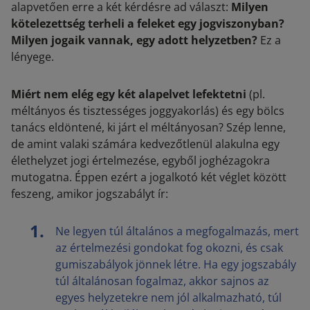
alapvetően erre a két kérdésre ad választ:
Milyen
kötelezettség terheli a feleket egy jogviszonyban?
Milyen jogaik vannak, egy adott helyzetben?
Ez a
lényege.
Miért nem elég egy két alapelvet lefektetni
(pl.
méltányos és tisztességes joggyakorlás) és egy bölcs
tanács eldöntené, ki járt el méltányosan? Szép lenne,
de amint valaki számára kedvezőtlenül alakulna egy
élethelyzet jogi értelmezése, egyből joghézagokra
mutogatna. Éppen ezért a jogalkotó két véglet között
feszeng, amikor jogszabályt ír:
Ne legyen túl általános a megfogalmazás, mert
az értelmezési gondokat fog okozni, és csak
gumiszabályok jönnek létre. Ha egy jogszabály
túl általánosan fogalmaz, akkor sajnos az
egyes helyzetekre nem jól alkalmazható, túl