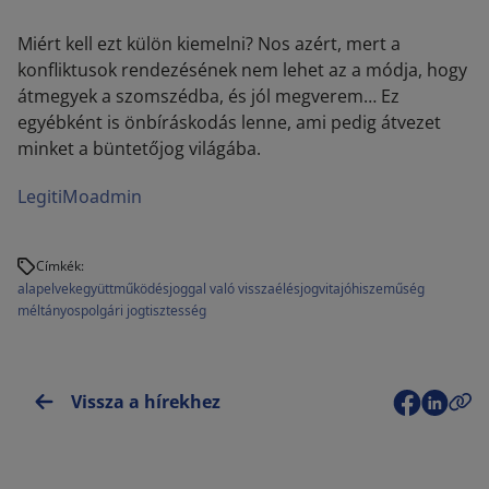
Miért kell ezt külön kiemelni? Nos azért, mert a
konfliktusok rendezésének nem lehet az a módja, hogy
átmegyek a szomszédba, és jól megverem… Ez
egyébként is önbíráskodás lenne, ami pedig átvezet
minket a büntetőjog világába.
LegitiMoadmin
Címkék:
alapelvek
együttműködés
joggal való visszaélés
jogvita
jóhiszeműség
méltányos
polgári jog
tisztesség
Vissza a hírekhez