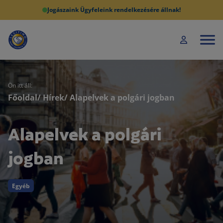
Jogászaink Ügyfeleink rendelkezésére állnak!
Ön itt áll:
Főoldal
/
Hírek
/ Alapelvek a polgári jogban
Alapelvek a polgári
jogban
Egyéb