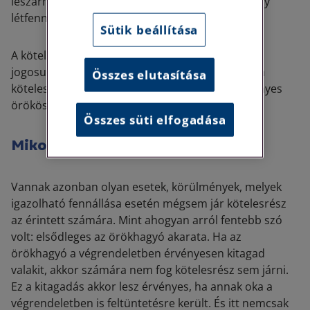
leszármazó, illetve az arra rászoruló más személy
létfenntartásához nyújtott tartás értékét sem.
Sütik beállítása
A kötelesrész mértéke kapcsán, a kötelesrészre
jogosultat annak harmada illeti meg, ami neki – a
Összes elutasítása
kötelesrész alapja szerint számítva – mint törvényes
örökösnek jutna.
Összes süti elfogadása
Mikor nem jár kötelesrész?
Vannak azonban olyan esetek, körülmények, melyek
igazolható fennállása esetén mégsem jár kötelesrész
az érintett számára. Mint ahogyan arról fentebb szó
volt: elsődleges az örökhagyó akarata. Ha az
örökhagyó a végrendeletben érvényesen kitagad
valakit, akkor számára nem fog kötelesrész sem járni.
Ez a kitagadás akkor lesz érvényes, ha annak oka a
végrendeletben is feltüntetésre került. És itt nemcsak