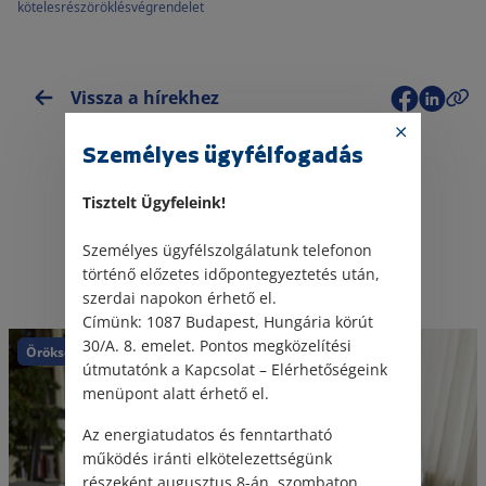
kötelesrész
öröklés
végrendelet
Vissza a hírekhez
Személyes ügyfélfogadás
Tisztelt Ügyfeleink!
Személyes ügyfélszolgálatunk telefonon
Kapcsolódó jogi hírek
történő előzetes időpontegyeztetés után,
szerdai napokon érhető el.
Címünk: 1087 Budapest, Hungária körút
30/A. 8. emelet. Pontos megközelítési
Örökség
útmutatónk a Kapcsolat – Elérhetőségeink
menüpont alatt érhető el.
Az energiatudatos és fenntartható
működés iránti elkötelezettségünk
részeként augusztus 8-án, szombaton