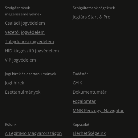
Szolgáltatások
Szolgáltatások cégeknek
magánszemélyeknek
Jogtárs Start & Pro
Családi jogvédelem
Vezetői jogvédelem
Tulajdonosi jogvédelem
HÍD kiegészítő jogvédelem
VIP jogvédelem
Jogi hírek és esettanulmányok
Tudástár
Jogi hírek
GYIK
Esettanulmányok
Dokumentumtár
Fogalomtár
MNB Pénzügyi Navigátor
Rólunk
Kapcsolat
A LegitiMo Magyarországon
Elérhetőségeink