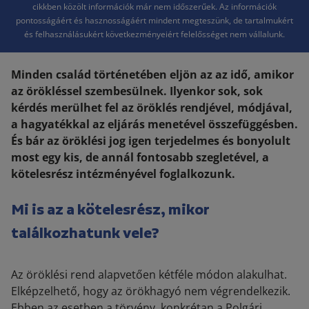
cikkben közölt információk már nem időszerűek. Az információk
pontosságáért és hasznosságáért mindent megteszünk, de tartalmukért
és felhasználásukért következményeiért felelősséget nem vállalunk.
Minden család történetében eljön az az idő, amikor
az örökléssel szembesülnek. Ilyenkor sok, sok
kérdés merülhet fel az öröklés rendjével, módjával,
a hagyatékkal az eljárás menetével összefüggésben.
És bár az öröklési jog igen terjedelmes és bonyolult
most egy kis, de annál fontosabb szegletével, a
kötelesrész intézményével foglalkozunk.
Mi is az a kötelesrész, mikor
találkozhatunk vele?
Az öröklési rend alapvetően kétféle módon alakulhat.
Elképzelhető, hogy az örökhagyó nem végrendelkezik.
Ebben az esetben a törvény, konkrétan a Polgári