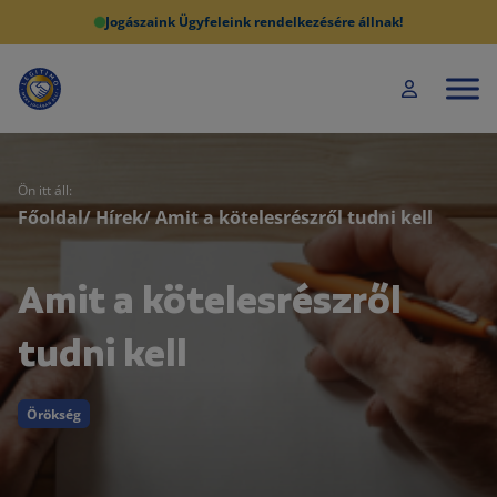
Jogászaink Ügyfeleink rendelkezésére állnak!
Ön itt áll:
Főoldal
/
Hírek
/ Amit a kötelesrészről tudni kell
Amit a kötelesrészről
tudni kell
Örökség