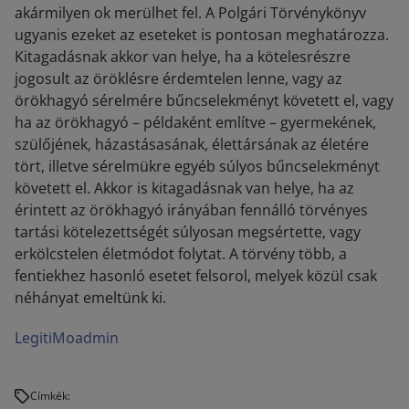
akármilyen ok merülhet fel. A Polgári Törvénykönyv
ugyanis ezeket az eseteket is pontosan meghatározza.
Kitagadásnak akkor van helye, ha a kötelesrészre
jogosult az öröklésre érdemtelen lenne, vagy az
örökhagyó sérelmére bűncselekményt követett el, vagy
ha az örökhagyó – példaként említve – gyermekének,
szülőjének, házastásasának, élettársának az életére
tört, illetve sérelmükre egyéb súlyos bűncselekményt
követett el. Akkor is kitagadásnak van helye, ha az
érintett az örökhagyó irányában fennálló törvényes
tartási kötelezettségét súlyosan megsértette, vagy
erkölcstelen életmódot folytat. A törvény több, a
fentiekhez hasonló esetet felsorol, melyek közül csak
néhányat emeltünk ki.
LegitiMoadmin
Címkék: