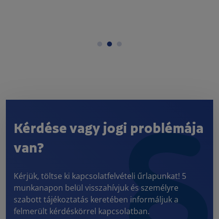
Kérdése vagy jogi problémája
van?
Kérjük, töltse ki kapcsolatfelvételi űrlapunkat! 5
munkanapon belül visszahívjuk és személyre
szabott tájékoztatás keretében informáljuk a
felmerült kérdéskörrel kapcsolatban.