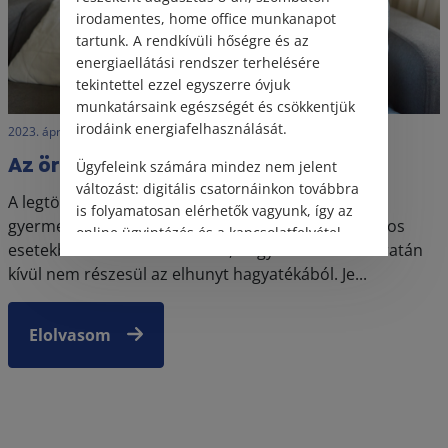
irodamentes, home office munkanapot
tartunk. A rendkívüli hőségre és az
energiaellátási rendszer terhelésére
tekintettel ezzel egyszerre óvjuk
munkatársaink egészségét és csökkentjük
irodáink energiafelhasználását.
2023. április 4. • LegitiMoadmin
Az öröklésből való kiesés esetei
Ügyfeleink számára mindez nem jelent
változást: digitális csatornáinkon továbbra
A legtöbb esetben egyértelműnek tűnik, hogy a
is folyamatosan elérhetők vagyunk, így az
gyermekek örökölnek szüleik halála esetén. Bizonyos
online ügyintézés és a kapcsolatfelvétel
esetekben azonban előfordul, hogy az örökös akaratán
változatlanul biztosított.
kívül nem részesül az elhunyt hagyatékából. Je...
Elolvasom