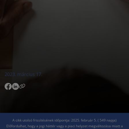
2023. március 17.
A cikk utolsó frissítésének időpontja: 2025. február 5. ( 549 napja)
Előfordulhat, hogy a jogi háttér vagy a piaci helyzet megváltozása miatt a