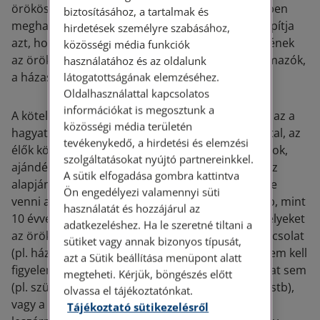
örökös, valamint átadja a részére a végrendeletben
biztosításához, a tartalmak és
meghatározott hagyatékot. Ugyanakkor megállapítja
hirdetések személyre szabásához,
azt, hogy végrendelet hiányában ki vagy kik lennének
közösségi média funkciók
az örökösök. Ebben az esetben ugyanis a leszármazók,
használatához és az oldalunk
a házastárs és a szülők részére kötelesrész jár.
látogatottságának elemzéséhez.
Oldalhasználattal kapcsolatos
információkat is megosztunk a
A kötelesrész alapja, tehát amiből számítani kell, az a
közösségi média területén
hagyaték tiszta értéke, valamint az örökhagyó által, az
tevékenykedő, a hirdetési és elemzési
élők között bárkinek juttatott ingyenes adományok,
szolgáltatásokat nyújtó partnereinkkel.
ajándékok juttatáskori tiszta értéke. A kötelesrész
A sütik elfogadása gombra kattintva
alapjának meghatározásakor nem kell figyelembe
Ön engedélyezi valamennyi süti
venni az örökhagyó által a halálát megelőző több, mint
használatát és hozzájárul az
10 évvel régebbi, vagy az olyan ajándékokat, amelyeket
adatkezeléshez. Ha le szeretné tiltani a
az örökhagyó a kötelesrész alapjául szolgáló kapcsolat
sütiket vagy annak bizonyos típusát,
(pl. házasság) keletkezését megelőzően adott. Nem kell
azt a Sütik beállítása menüpont alatt
figyelembe venni a szokásos mértékű ajándékokat sem
megteheti. Kérjük, böngészés előtt
(pl. születésnapra adott kisebb értékű nyaklánc, stb),
olvassa el tájékoztatónkat.
vagy a házastárs vagy az élettárs, továbbá a
Tájékoztató sütikezelésről