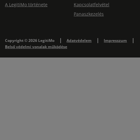
A LegitiMo története
Kapcsolatfelvétel
Panaszkezelés
Copyright © 2026 LegitiMo
Adatvédelem
Impresszum
Belső védelmi vonalak működése