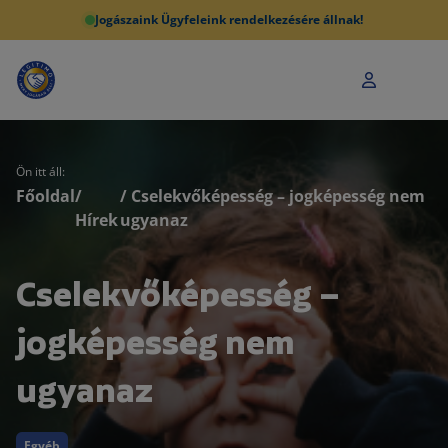
Jogászaink Ügyfeleink rendelkezésére állnak!
Ön itt áll:
Főoldal
/
/ Cselekvőképesség – jogképesség nem
Hírek
ugyanaz
Cselekvőképesség –
jogképesség nem
ugyanaz
Egyéb