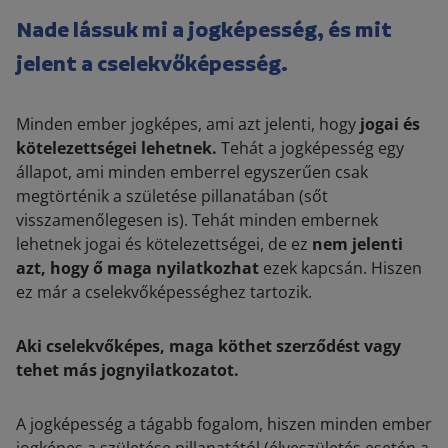
Nade lássuk mi a jogképesség, és mit
jelent a cselekvőképesség.
Minden ember jogképes, ami azt jelenti, hogy
jogai és
kötelezettségei lehetnek.
Tehát a jogképesség egy
állapot, ami minden emberrel egyszerűen csak
megtörténik a születése pillanatában (sőt
visszamenőlegesen is). Tehát minden embernek
lehetnek jogai és kötelezettségei, de ez
nem jelenti
azt, hogy ő maga nyilatkozhat
ezek kapcsán. Hiszen
ez már a cselekvőképességhez tartozik.
Aki cselekvőképes, maga köthet szerződést vagy
tehet más jognyilatkozatot.
A jogképesség a tágabb fogalom, hiszen minden ember