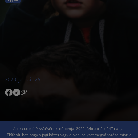
2023. január 25.
A cikk utolsó frissítésének időpontja: 2025. február 5. ( 547 napja)
Előfordulhat, hogy a jogi háttér vagy a piaci helyzet megváltozása miatt a