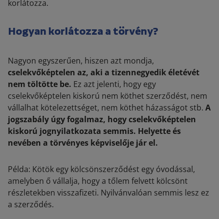
korlátozza.
Hogyan korlátozza a törvény?
Nagyon egyszerűen, hiszen azt mondja,
cselekvőképtelen az, aki a tizennegyedik életévét
nem töltötte be.
Ez azt jelenti, hogy egy
cselekvőképtelen kiskorú nem köthet szerződést, nem
vállalhat kötelezettséget, nem köthet házasságot stb.
A
jogszabály úgy fogalmaz, hogy cselekvőképtelen
kiskorú jognyilatkozata semmis. Helyette és
nevében a törvényes képviselője jár el.
Példa: Kötök egy kölcsönszerződést egy óvodással,
amelyben ő vállalja, hogy a tőlem felvett kölcsönt
részletekben visszafizeti. Nyilvánvalóan semmis lesz ez
a szerződés.