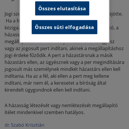
Összes elutasítása
Jogi szempontból kérdéses lehet a házasság létrejötte.
Ha a házasság létezése vagy nemlétezése
Összes süti elfogadása
közigazgatási hatósági eljárásban nem tisztázható, a
házasság létezésének vagy nemlétezésének
megállapítása iránt bármelyik házastárs, az ügyész
vagy az jogosult pert indítani, akinek a megállapításhoz
jogi érdeke fűződik. A pert a házastársnak a másik
házastárs ellen, az ügyésznek vagy a per megindítására
jogosult más személynek mindkét házastárs ellen kell
indítania. Ha az a fél, aki ellen a pert meg kellene
indítani, már nem él, a keresetet a bíróság által
kirendelt ügygondnok ellen kell indítani.
A házasság létezését vagy nemlétezését megállapító
ítélet mindenkivel szemben hatályos.
dr. Szabó Krisztián