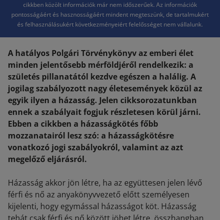
cikkben közölt információk már nem időszerűek. Az információk
pontosságáért és hasznosságáért mindent megteszünk, de tartalmukért
és felhasználásukért következményeiért felelősséget nem vállalunk.
A hatályos Polgári Törvénykönyv az emberi élet
minden jelentősebb mérföldjéről rendelkezik: a
születés pillanatától kezdve egészen a halálig. A
jogilag szabályozott nagy életesemények közül az
egyik ilyen a házasság. Jelen cikksorozatunkban
ennek a szabályait fogjuk részletesen körül járni.
Ebben a cikkben a házasságkötés főbb
mozzanatairól lesz szó: a házasságkötésre
vonatkozó jogi szabályokról, valamint az azt
megelőző eljárásról.
Házasság akkor jön létre, ha az együttesen jelen lévő
férfi és nő az anyakönyvvezető előtt személyesen
kijelenti, hogy egymással házasságot köt. Házasság
tehát csak férfi és nő között jöhet létre, összhangban