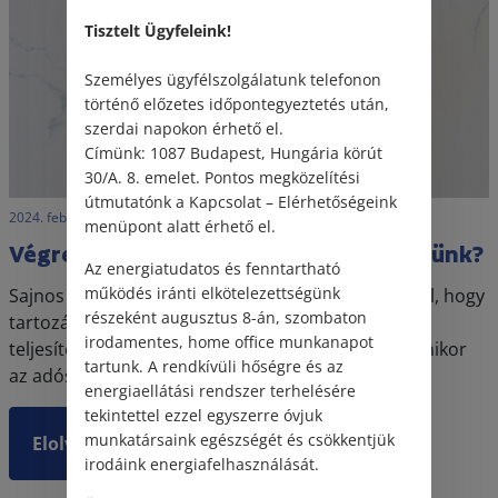
Tisztelt Ügyfeleink!
Személyes ügyfélszolgálatunk telefonon
történő előzetes időpontegyeztetés után,
szerdai napokon érhető el.
Címünk: 1087 Budapest, Hungária körút
30/A. 8. emelet. Pontos megközelítési
útmutatónk a Kapcsolat – Elérhetőségeink
2024. február 8. • LegitiMoadmin
menüpont alatt érhető el.
Végrehajtás alatt állunk, de mit tehetünk?
Az energiatudatos és fenntartható
működés iránti elkötelezettségünk
Sajnos számos ügyfelünk küzd azzal a problémával, hogy
részeként augusztus 8-án, szombaton
tartozásaik mértéke meghaladják gazdasági
irodamentes, home office munkanapot
teljesítőképeségük határait. Az ilyen esetekben, amikor
tartunk. A rendkívüli hőségre és az
az adós nem tuja adósságát megfizetni, a jog...
energiaellátási rendszer terhelésére
tekintettel ezzel egyszerre óvjuk
munkatársaink egészségét és csökkentjük
Elolvasom
irodáink energiafelhasználását.