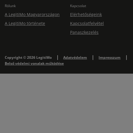
Rólunk
Kapcsolat
A LegitiMo Magyarországon
Elérhetőségeink
A LegitiMo története
Kapcsolatfelvétel
Panaszkezelés
Copyright © 2026 LegitiMo
Adatvédelem
Impresszum
Belső védelmi vonalak működése