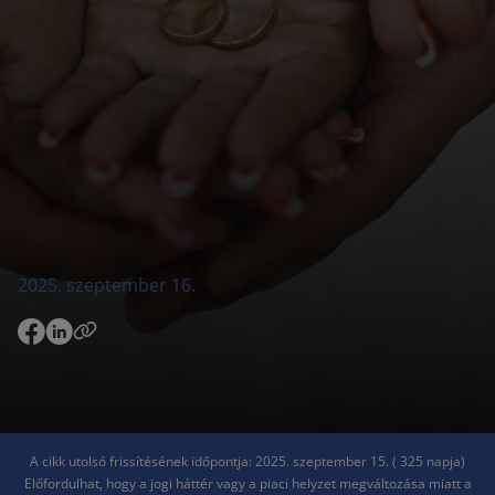
2025. szeptember 16.
A cikk utolsó frissítésének időpontja: 2025. szeptember 15. ( 325 napja)
Előfordulhat, hogy a jogi háttér vagy a piaci helyzet megváltozása miatt a