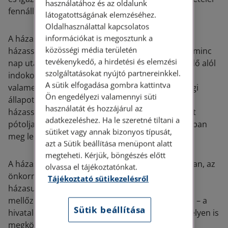
használatához és az oldalunk
fennállnak.
látogatottságának elemzéséhez.
Oldalhasználattal kapcsolatos
információkat is megosztunk a
A házasságkötést az anyakönyvvezető csak a
közösségi média területén
házasságkötési szándék bejelentését követő harminc
tevékenykedő, a hirdetési és elemzési
nap utáni időpontra tűzheti ki. A jegyző e határidő alól
szolgáltatásokat nyújtó partnereinkkel.
indokolt esetben felmentést adhat. A házasulók
A sütik elfogadása gombra kattintva
valamelyikének közeli halállal fenyegető egészségi
Ön engedélyezi valamennyi süti
állapota esetén a házasulók nyilatkozata a
használatát és hozzájárul az
házasságkötés összes jogi feltételének igazolását
adatkezeléshez. Ha le szeretné tiltani a
pótolja, és a házasságot a bejelentés után nyomban
sütiket vagy annak bizonyos típusát,
meg lehet kötni.
azt a Sütik beállítása menüpont alatt
megteheti. Kérjük, böngészés előtt
A házasságkötés két tanú jelenlétében nyilvánosan, az
olvassa el tájékoztatónkat.
önkormányzat hivatali helyiségében történik. A
Tájékoztató sütikezelésről
házasulók kérelmére a házasság a nyilvánosság
mellőzésével, illetve – a jegyző engedélye alapján – a
Sütik beállítása
hivatalos helyiségen kívül más, erre megfelelő helyen is
megköthető.