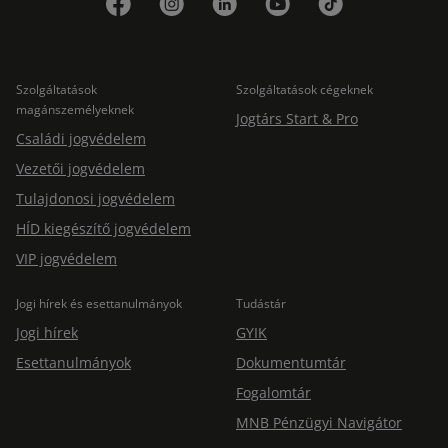
Szolgáltatások
Szolgáltatások cégeknek
magánszemélyeknek
Jogtárs Start & Pro
Családi jogvédelem
Vezetői jogvédelem
Tulajdonosi jogvédelem
HÍD kiegészítő jogvédelem
VIP jogvédelem
Jogi hírek és esettanulmányok
Tudástár
Jogi hírek
GYIK
Esettanulmányok
Dokumentumtár
Fogalomtár
MNB Pénzügyi Navigátor