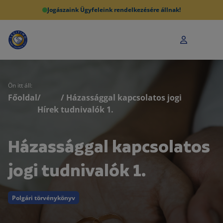
Jogászaink Ügyfeleink rendelkezésére állnak!
Ön itt áll:
Főoldal
/
/ Házassággal kapcsolatos jogi
Hírek
tudnivalók 1.
Házassággal kapcsolatos
jogi tudnivalók 1.
Polgári törvénykönyv