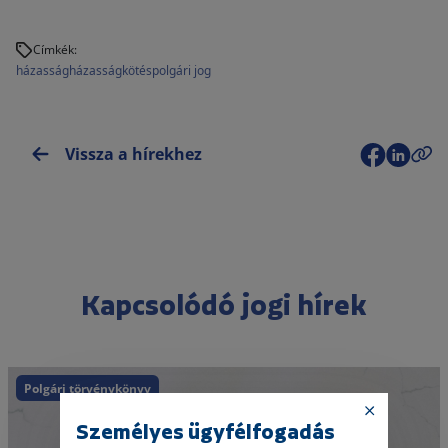
Címkék:
házasság
házasságkötés
polgári jog
Vissza a hírekhez
Kapcsolódó jogi hírek
Polgári törvénykönyv
Személyes ügyfélfogadás