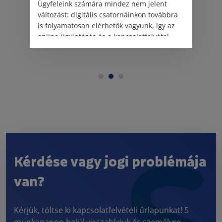
Ügyfeleink számára mindez nem jelent
változást: digitális csatornáinkon továbbra
is folyamatosan elérhetők vagyunk, így az
online ügyintézés és a kapcsolatfelvétel
változatlanul biztosított.
Kérdése vagy jogi problémája
van?
Kérjük, töltse ki kapcsolatfelvételi űrlapunkat! 5
munkanapon belül visszahívjuk és személyre