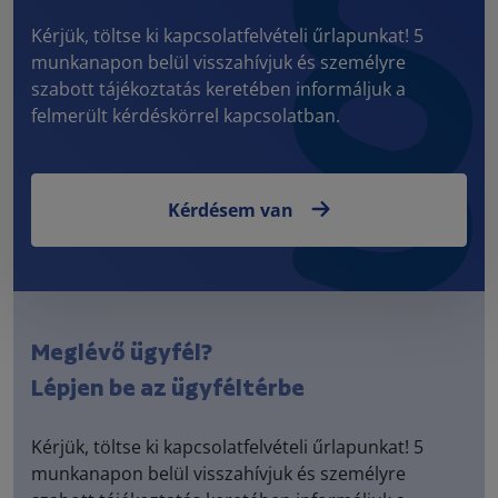
Kérjük, töltse ki kapcsolatfelvételi űrlapunkat! 5
munkanapon belül visszahívjuk és személyre
szabott tájékoztatás keretében informáljuk a
felmerült kérdéskörrel kapcsolatban.
Kérdésem van
Meglévő ügyfél?
Lépjen be az ügyféltérbe
Kérjük, töltse ki kapcsolatfelvételi űrlapunkat! 5
munkanapon belül visszahívjuk és személyre