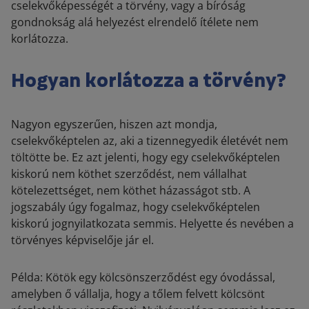
cselekvőképességét a törvény, vagy a bíróság
gondnokság alá helyezést elrendelő ítélete nem
korlátozza.
Hogyan korlátozza a törvény?
Nagyon egyszerűen, hiszen azt mondja,
cselekvőképtelen az, aki a tizennegyedik életévét nem
töltötte be. Ez azt jelenti, hogy egy cselekvőképtelen
kiskorú nem köthet szerződést, nem vállalhat
kötelezettséget, nem köthet házasságot stb. A
jogszabály úgy fogalmaz, hogy cselekvőképtelen
kiskorú jognyilatkozata semmis. Helyette és nevében a
törvényes képviselője jár el.
Példa: Kötök egy kölcsönszerződést egy óvodással,
amelyben ő vállalja, hogy a tőlem felvett kölcsönt