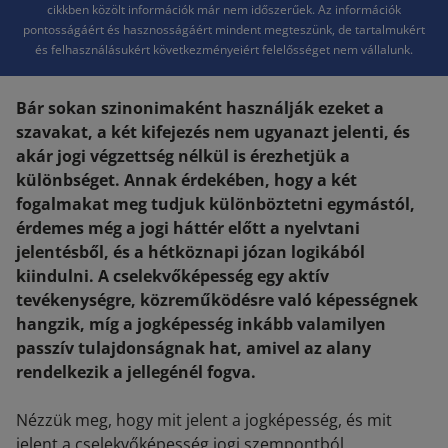
cikkben közölt információk már nem időszerűek. Az információk
pontosságáért és hasznosságáért mindent megteszünk, de tartalmukért
és felhasználásukért következményeiért felelősséget nem vállalunk.
Bár sokan szinonimaként használják ezeket a
szavakat, a két kifejezés nem ugyanazt jelenti, és
akár jogi végzettség nélkül is érezhetjük a
különbséget. Annak érdekében, hogy a két
fogalmakat meg tudjuk különböztetni egymástól,
érdemes még a jogi háttér előtt a nyelvtani
jelentésből, és a hétköznapi józan logikából
kiindulni. A cselekvőképesség egy aktív
tevékenységre, közreműködésre való képességnek
hangzik, míg a jogképesség inkább valamilyen
passzív tulajdonságnak hat, amivel az alany
rendelkezik a jellegénél fogva.
Nézzük meg, hogy mit jelent a jogképesség, és mit
jelent a cselekvőképesség jogi szempontból.