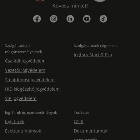
Kövess minket!
Szolgáltatások
Szolgáltatások cégeknek
magánszemélyeknek
Jogtárs Start & Pro
Családi jogvédelem
Vezetői jogvédelem
Tulajdonosi jogvédelem
HÍD kiegészítő jogvédelem
VIP jogvédelem
Jogi hírek és esettanulmányok
Tudástár
Jogi hírek
GYIK
Esettanulmányok
Dokumentumtár