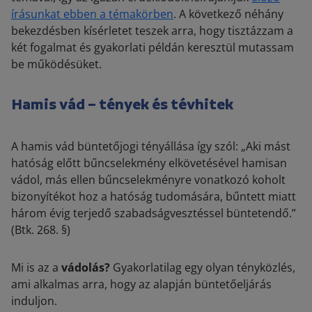
írásunkat ebben a témakörben
. A következő néhány
bekezdésben kísérletet teszek arra, hogy tisztázzam a
két fogalmat és gyakorlati példán keresztül mutassam
be működésüket.
Hamis vád – tények és tévhitek
A hamis vád büntetőjogi tényállása így szól: „
Aki mást
hatóság előtt bűncselekmény elkövetésével hamisan
vádol, más ellen bűncselekményre vonatkozó koholt
bizonyítékot hoz a hatóság tudomására, bűntett miatt
három évig terjedő szabadságvesztéssel büntetendő
.”
(Btk. 268. §)
Mi is az a
vádolás?
Gyakorlatilag egy olyan tényközlés,
ami alkalmas arra, hogy az alapján büntetőeljárás
induljon.