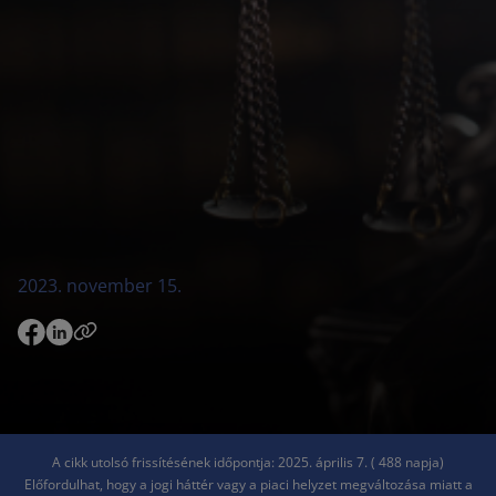
2023. november 15.
A cikk utolsó frissítésének időpontja: 2025. április 7. ( 488 napja)
Előfordulhat, hogy a jogi háttér vagy a piaci helyzet megváltozása miatt a