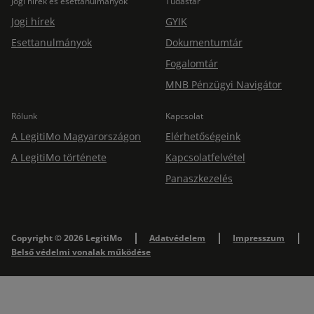
Jogi hírek és esettanulmányok
Tudástár
Jogi hírek
GYIK
Esettanulmányok
Dokumentumtár
Fogalomtár
MNB Pénzügyi Navigátor
Rólunk
Kapcsolat
A LegitiMo Magyarországon
Elérhetőségeink
A LegitiMo története
Kapcsolatfelvétel
Panaszkezelés
Copyright © 2026 LegitiMo
Adatvédelem
Impresszum
Belső védelmi vonalak működése