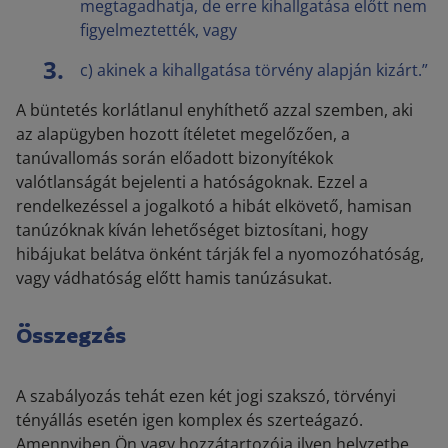
megtagadhatja, de erre kihallgatása előtt nem
figyelmeztették, vagy
c)
akinek a kihallgatása törvény alapján kizárt.”
A büntetés korlátlanul enyhíthető azzal szemben, aki
az alapügyben hozott ítéletet megelőzően, a
tanúvallomás során előadott bizonyítékok
valótlanságát bejelenti a hatóságoknak. Ezzel a
rendelkezéssel a jogalkotó a hibát elkövető, hamisan
tanúzóknak kíván lehetőséget biztosítani, hogy
hibájukat belátva önként tárják fel a nyomozóhatóság,
vagy vádhatóság előtt hamis tanúzásukat.
Összegzés
A szabályozás tehát ezen két jogi szakszó, törvényi
tényállás esetén igen komplex és szerteágazó.
Amennyiben Ön vagy hozzátartozója ilyen helyzetbe