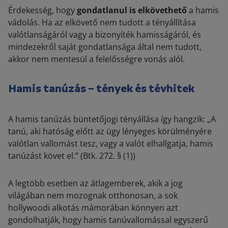
Érdekesség, hogy
gondatlanul is elkövethető
a hamis
vádolás. Ha az elkövető nem tudott a tényállítása
valótlanságáról vagy a bizonyíték hamisságáról, és
mindezekről saját gondatlansága által nem tudott,
akkor nem mentesül a felelősségre vonás alól.
Hamis tanúzás – tények és tévhitek
A hamis tanúzás büntetőjogi tényállása így hangzik: „
A
tanú, aki hatóság előtt az ügy lényeges körülményére
valótlan vallomást tesz, vagy a valót elhallgatja, hamis
tanúzást követ el
.” (Btk. 272. § (1))
A legtöbb esetben az átlagemberek, akik a jog
világában nem mozognak otthonosan, a sok
hollywoodi alkotás mámorában könnyen azt
gondolhatják, hogy hamis tanúvallomással egyszerű