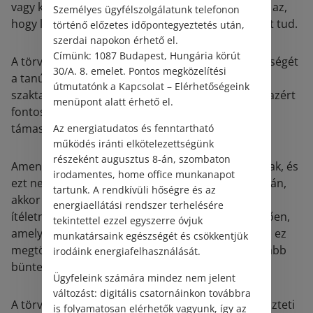
vagy kiemelten nyomoznia. Az ő feladata pusztán az,
Személyes ügyfélszolgálatunk telefonon
hogy lehetőleg pontosan számoljon be arról, amit tud.
történő előzetes időpontegyeztetés után,
szerdai napokon érhető el.
Címünk: 1087 Budapest, Hungária körút
A törvény a bűncselekmény elkövetésének lehetőségét
30/A. 8. emelet. Pontos megközelítési
a tanúkon kívül kiterjeszti a szakértőkre,
útmutatónk a Kapcsolat – Elérhetőségeink
szaktanácsadókra, tolmácsokra és fordítókra. Ez azért
menüpont alatt érhető el.
fontos, mert a büntetőeljárás során gyakran
támaszkodnak az ügyet érintő szakvéleményekre.
Az energiatudatos és fenntartható
működés iránti elkötelezettségünk
részeként augusztus 8-án, szombaton
Amennyiben valakit hamis tanúzással gyanúsítanak, és
irodamentes, home office munkanapot
ezt nem a hatóság észleli hivatalból az eljárás során,
tartunk. A rendkívüli hőségre és az
akkor meg kell várni az alapügy lezárását. Tehát
energiaellátási rendszer terhelésére
ítéletnek kell születnie azon bűncselekményt illetően,
tekintettel ezzel egyszerre óvjuk
amely miatt tanúként hallgatták meg az illetőt. Ha ez
munkatársaink egészségét és csökkentjük
megtörtént, az elévülési időt szem előtt tartva újabb
irodáink energiafelhasználását.
büntetőeljárás keretében történhet a bizonyítás.
Ügyfeleink számára mindez nem jelent
változást: digitális csatornáinkon továbbra
A törvény a büntetések kiszabásánál megkülönbözteti
is folyamatosan elérhetők vagyunk, így az