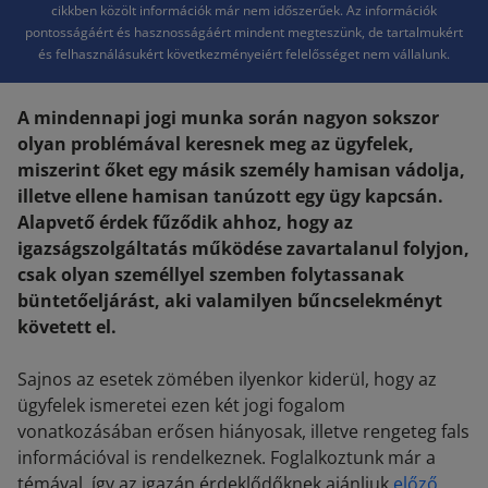
cikkben közölt információk már nem időszerűek. Az információk
pontosságáért és hasznosságáért mindent megteszünk, de tartalmukért
és felhasználásukért következményeiért felelősséget nem vállalunk.
A mindennapi jogi munka során nagyon sokszor
olyan problémával keresnek meg az ügyfelek,
miszerint őket egy másik személy hamisan vádolja,
illetve ellene hamisan tanúzott egy ügy kapcsán.
Alapvető érdek fűződik ahhoz, hogy az
igazságszolgáltatás működése zavartalanul folyjon,
csak olyan személlyel szemben folytassanak
büntetőeljárást, aki valamilyen bűncselekményt
követett el.
Sajnos az esetek zömében ilyenkor kiderül, hogy az
ügyfelek ismeretei ezen két jogi fogalom
vonatkozásában erősen hiányosak, illetve rengeteg fals
információval is rendelkeznek. Foglalkoztunk már a
témával, így az igazán érdeklődőknek ajánljuk
előző