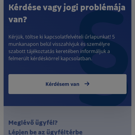
Kérdése vagy jogi problémája
van?
Kérjük, töltse ki kapcsolatfelvételi űrlapunkat! 5
munkanapon belül visszahívjuk és személyre
szabott tájékoztatás keretében informáljuk a
felmerült kérdéskörrel kapcsolatban.
Kérdésem van
Meglévő ügyfél?
Lépjen be az ügyféltérbe