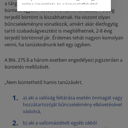
a tárgyalt bűncselekmény súlyát. Tehát ha valaki
online ügyintézés és a kapcsolatfelvétel
büntető ügyben követi el a hamis tanúzást, 1-5 évig
változatlanul biztosított.
terjedő börtönt is kiszabhatnak. Ha viszont olyan
bűncselekményre vonatkozik, amiért akár életfogytig
tartó szabadságvesztést is megítélhetnek, 2-8 évig
terjedő börtönnel jár. Érdemes tehát nagyon komolyan
venni, ha tanúskodnunk kell egy ügyben.
A Btk. 275.§-a három esetben engedélyezi jogszerűen a
büntetés mellőzését.
„Nem büntethető hamis tanúzásért,
a)
aki a valóság feltárása esetén önmagát vagy
hozzátartozóját bűncselekmény elkövetésével
vádolná,
b)
aki a vallomástételt egyéb okból