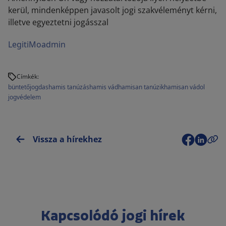
kerül, mindenképpen javasolt jogi szakvéleményt kérni,
illetve egyeztetni jogásszal
LegitiMoadmin
Címkék:
büntetőjog
das
hamis tanúzás
hamis vád
hamisan tanúzik
hamisan vádol
jogvédelem
Vissza a hírekhez
Kapcsolódó jogi hírek