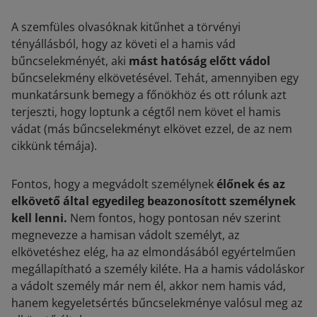
A szemfüles olvasóknak kitűnhet a törvényi
tényállásból, hogy az követi el a hamis vád
bűncselekményét, aki
mást hatóság előtt vádol
bűncselekmény elkövetésével. Tehát, amennyiben egy
munkatársunk bemegy a főnökhöz és ott rólunk azt
terjeszti, hogy loptunk a cégtől nem követ el hamis
vádat (
más bűncselekményt elkövet ezzel, de az nem
cikkünk témája
).
Fontos, hogy a megvádolt személynek
élőnek és az
elkövető által egyedileg beazonosított személynek
kell lenni.
Nem fontos, hogy pontosan név szerint
megnevezze a hamisan vádolt személyt, az
elkövetéshez elég, ha az elmondásából egyértelműen
megállapítható a személy kiléte. Ha a hamis vádoláskor
a vádolt személy már nem él, akkor nem hamis vád,
hanem kegyeletsértés bűncselekménye valósul meg az