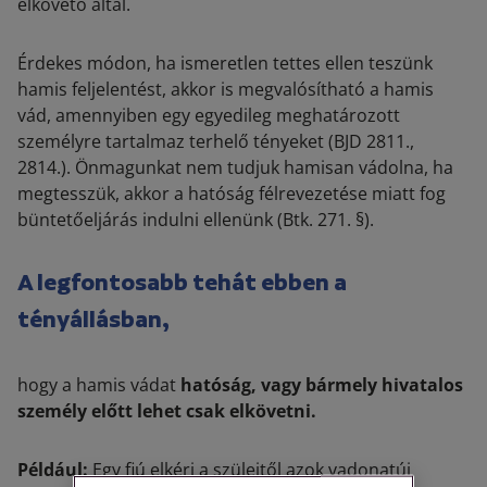
elkövető által.
Érdekes módon, ha
ismeretlen tettes
ellen teszünk
hamis feljelentést, akkor is megvalósítható a hamis
vád, amennyiben egy egyedileg meghatározott
személyre tartalmaz terhelő tényeket (BJD 2811.,
2814.). Önmagunkat nem tudjuk hamisan vádolna, ha
megtesszük, akkor a hatóság félrevezetése miatt fog
büntetőeljárás indulni ellenünk (Btk. 271. §).
A legfontosabb tehát ebben a
tényállásban,
hogy a hamis vádat
hatóság, vagy bármely hivatalos
személy előtt lehet csak elkövetni.
Például:
Egy fiú elkéri a szüleitől azok vadonatúj