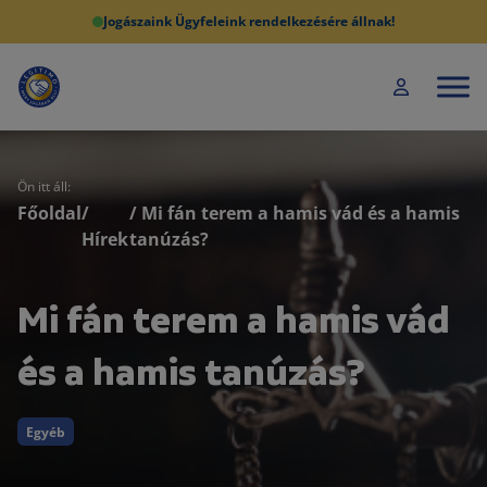
Jogászaink Ügyfeleink rendelkezésére állnak!
Ön itt áll:
Főoldal
/
/ Mi fán terem a hamis vád és a hamis
Hírek
tanúzás?
Mi fán terem a hamis vád
és a hamis tanúzás?
Egyéb