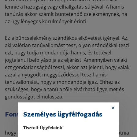
lennie a hazugság vagy elhallgatás súlyával. A hamis
tanúzás akkor számít büntetendő cselekménynek, ha
az ügy lényeges körülményeit érinti.
Ez a bűncselekmény szándékos elkövetést igényel. Az,
aki valótlan tanúvallomást tesz, olyan szándékkal teszi
ezt, hogy tudja mondandója hamis, és tettével
jogtalanul befolyásolja az eljárást. Amennyiben valaki
ezt gondatlanságból teszi, akkor azt jelenti, hogy valaki
azzal a nyugodt meggyőződéssel tesz hamis
tanúvallomást, hogy a mondandója igaz. Ehhez az
szükséges, hogy a tanú a tőle elvárható figyelmet és
gondosságot elmulassza.
Fontos kiemelni,
Személyes ügyfélfogadás
Tisztelt Ügyfeleink!
hogy a tanúnak nem kell a tények valódiságát kutatnia