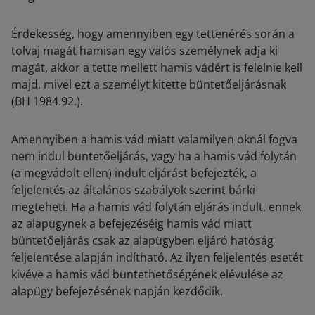
Érdekesség, hogy amennyiben egy tettenérés során a
tolvaj magát hamisan egy valós személynek adja ki
magát, akkor a tette mellett hamis vádért is felelnie kell
majd, mivel ezt a személyt kitette büntetőeljárásnak
(BH 1984.92.).
Amennyiben a hamis vád miatt valamilyen oknál fogva
nem indul büntetőeljárás, vagy ha a hamis vád folytán
(a megvádolt ellen) indult eljárást befejezték, a
feljelentés az általános szabályok szerint bárki
megteheti. Ha a hamis vád folytán eljárás indult, ennek
az alapügynek a befejezéséig hamis vád miatt
büntetőeljárás csak az alapügyben eljáró hatóság
feljelentése alapján indítható. Az ilyen feljelentés esetét
kivéve a hamis vád büntethetőségének elévülése az
alapügy befejezésének napján kezdődik.